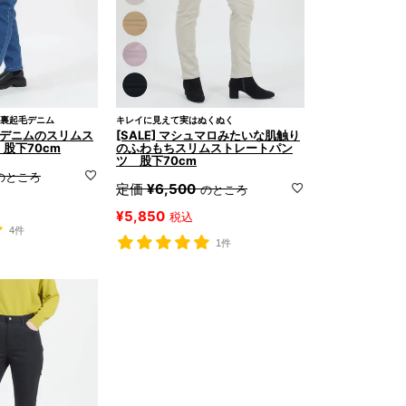
裏起毛デニム
キレイに見えて実はぬくぬく
もちデニムのスリムス
[SALE] マシュマロみたいな肌触り
股下70cm
のふわもちスリムストレートパン
ツ 股下70cm
のところ
定価
¥
6,500
のところ
¥
5,850
税込
4件
1件