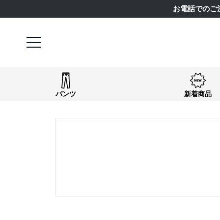
お電話でのご
キーワード
パンツ
新着商品
検索
価格
〜
商品タグ
NEW
日本製
クーポン対象
まとめ割
サイズ