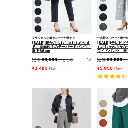
クラシカルな柄でコーデが華やぐ
一点投入でパッと華や
[SALE] 暖かさもおしゃれもかなえ
[SALE][テレビ
る、両面起毛のテーパードパンツ
もおしゃれもかな
股下66cm
ワイドパンツ 股下
定価
¥
6,500
定価
¥
6,500
のところ
の
¥
3,480
¥
5,850
税込
税込