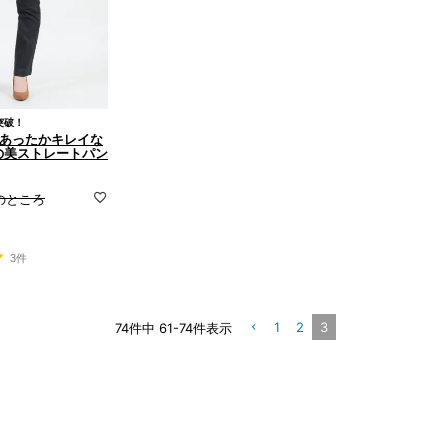
突破！
毛であったかキレイな
の美ストレートパン
のところ
3件
1
2
3
74
件中
61
-
74
件表示