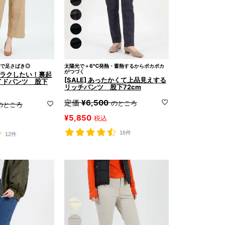
で足さばき◎
太陽光で＋6℃発熱・蓄熱するからポカポカ
がつづく
んとラクしたい！裏起
[SALE] あったかくて上品見えする
イドパンツ 股下
リッチパンツ 股下72cm
定価
¥
6,500
のところ
のところ
¥
5,850
税込
16件
12件