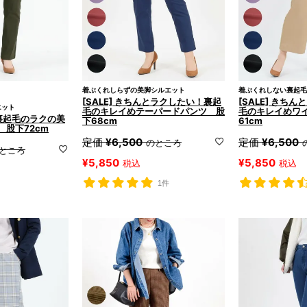
着ぶくれしらずの美脚シルエット
着ぶくれしない裏起毛
[SALE] きちんとラクしたい！裏起
[SALE] きち
エット
毛のキレイめテーパードパンツ 股
毛のキレイめワ
か裏起毛のラクの美
下68cm
61cm
股下72cm
定価
¥
6,500
定価
¥
6,500
のところ
ところ
¥
5,850
¥
5,850
税込
税込
1件