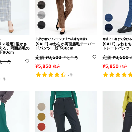
か
上品な柄でワンランク上の洗練を堪能♪
寒波に！春まで穿ける
ドラマ着用] 暖かさ
[SALE] やわらか両面起毛テーパー
[SALE] ふわ
える、両面起毛の
ドパンツ 股下66cm
トレートパンツ 
60cm
定価
¥
6,500
定価
¥
6,500
のところ
ところ
¥
5,850
¥
5,850
税込
税込
7件
5件