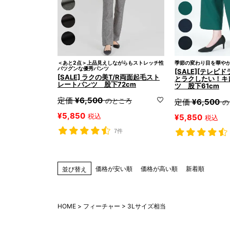
＜あと2点＞上品見えしながらもストレッチ性
季節の変わり目を華や
バツグンな優秀パンツ
[SALE][テレビ
[SALE] ラクの美T/R両面起毛スト
とラクしたい！キ
レートパンツ 股下72cm
ツ 股下61cm
定価
¥
6,500
のところ
定価
¥
6,500
の
¥
5,850
税込
¥
5,850
税込
7件
価格が安い順
価格が高い順
新着順
並び替え
HOME
フィーチャー
3Lサイズ相当