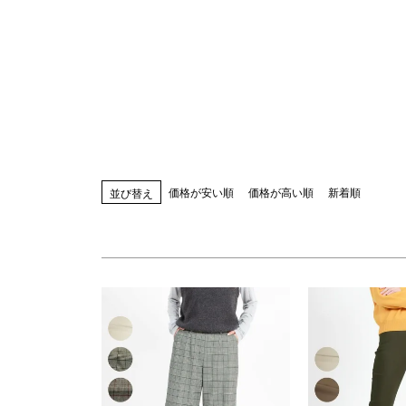
指定なし
S(61)
M(64)
L(67)
LL(70)
カラー
指定なし
ホワイト系
ブラック系
ベー
ブルー系
レッド系
ピンク系
イエロー
ブラウン系
パープル系
その他（柄）
価格が安い順
価格が高い順
新着順
並び替え