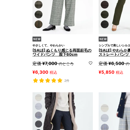
やさしくて、やわらかい
シンプルで美しいシル
[SALE] ぬくもり感じる両面起毛の
[SALE] やわら
ワイドパンツ 股下60cm
ストレートパンツ 
定価
¥
7,000
定価
¥
6,500
のところ
の
¥
6,300
¥
5,850
税込
税込
2件