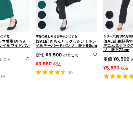
かにする
季節の変わり目を華やかにする
シリーズ累計80万本
ドラマ着用]きちん
[SALE] きちんとラクしたい！キレ
[SALE] 裏起
レイめワイドパン
イめテーパードパンツ 股下66cm
デニム見えラク
ツ 股下72cm
定価
¥
6,500
のところ
定価
¥
6,500
ところ
¥
3,980
税込
¥
5,850
税込
3件
8件