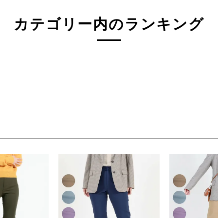
3L(73)
4L(76)
F
カテゴリー内のランキング
ジュ系
グレー系
ネイビー系
系
オレンジ系
グリーン系
検索