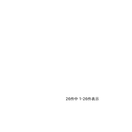
26
件中
1
-
26
件表示