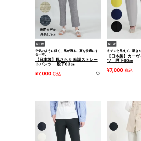
空気のように軽く、風が通る。夏を快適にす
キチンと見えて、動き
る一本。
【日本製】カーヴ
【日本製】風さらり 麻調ストレー
ツ 股下60㎝
トパンツ 股下63㎝
¥
7,000
税込
¥
7,000
税込