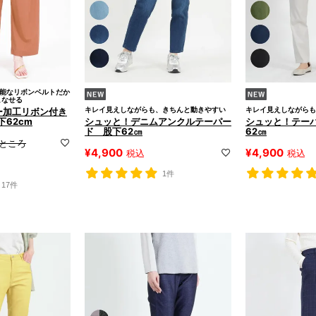
可能なリボンベルトだか
こなせる
キレイ見えしながらも、きちんと動きやすい
キレイ見えしながらも
ャー加工リボン付き
62cm
シュッと！デニムアンクルテーパー
シュッと！テー
ド 股下62㎝
62㎝
ところ
¥
4,900
¥
4,900
税込
税込
1件
17件