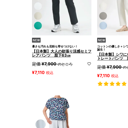
暑さも汚れも花粉も寄せつけない！
コットンの優しさ＋シ
誕生！
【日本製】大人の欲張り涼感セミフ
【日本製】シワに
レアパンツ 股下63㎝
トレートパンツ 
定価
¥
7,900
のところ
定価
¥
7,900
の
¥
7,110
税込
¥
7,110
税込