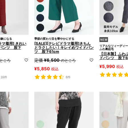
印象になる
季節の変わり目を華やかにする
ドラマ着用] きれい
[SALE][テレビドラマ着用]きちん
リアルなツィーディー
パンツ 股下
とラクしたい！キレイめワイドパン
ふわ裏起毛
ツ 股下61cm
【日本製】ふわ
ドパンツ 股下6
定価
¥
6,500
ところ
のところ
¥
5,990
税込
¥
5,850
税込
16件
8件