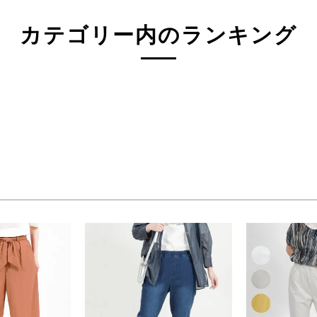
3L(73)
4L(76)
F
カテゴリー内のランキング
ジュ系
グレー系
ネイビー系
系
オレンジ系
グリーン系
検索