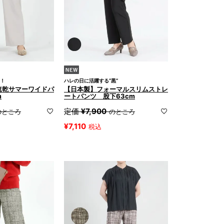
！
ハレの日に活躍する“黒”
速乾サマーワイドパ
【日本製】フォーマルスリムストレ
m
ートパンツ 股下63cm
定価
¥
7,900
のところ
のところ
¥
7,110
税込