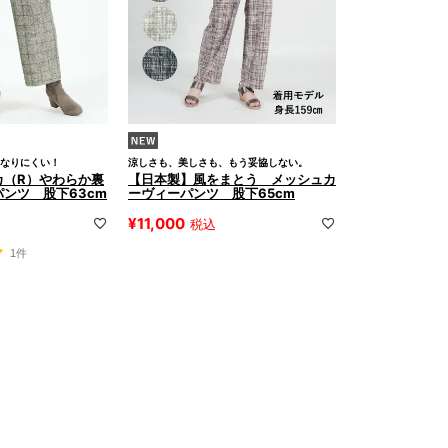
なりにくい！
涼しさも、美しさも、もう妥協しない。
カ（R）やわらか裏
【日本製】風をまとう メッシュカ
ンツ 股下63cm
ーヴィーパンツ 股下65cm
¥
11,000
税込
1件