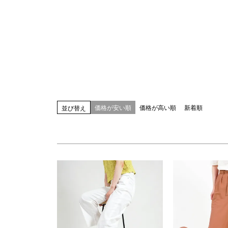
指定なし
S(61)
M(64)
L(67)
LL(70)
カラー
指定なし
ホワイト系
ブラック系
ベー
ブルー系
レッド系
ピンク系
イエロー
ブラウン系
パープル系
その他（柄）
価格が安い順
価格が高い順
新着順
並び替え