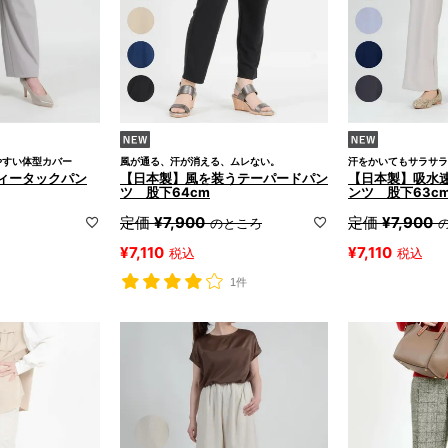
やすい体型カバー
風が通る、汗が消える、ムレない。
汗をかいてもサラサラ
ィータックパン
【日本製】風を装うテーパードパン
【日本製】吸水
ツ 股下64cm
ンツ 股下63c
定価
¥
7,900
定価
¥
7,900
のところ
¥
7,110
¥
7,110
税込
税込
1件