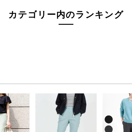
3L(73)
4L(76)
F
カテゴリー内のランキング
ジュ系
グレー系
ネイビー系
系
オレンジ系
グリーン系
検索