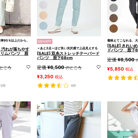
率95％以上だから、
着映えてこなれる、大
[SALE] きれ
＜あと2点＞ほど良い光沢感で上品見えする
製】汚れが落ちやす
ドパンツ 股下6
スリムパンツ 股
[SALE] 双糸ストレッチテーパード
パンツ 股下68cm
定価
¥
6,500
定価
¥
6,500
ところ
のところ
¥
5,850
税込
¥
3,250
税込
5件
4件