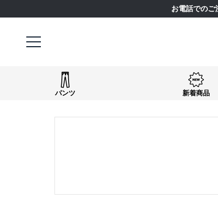
お電話でのご
キーワード
パンツ
新着商品
検索
価格
〜
商品タグ
NEW
日本製
クーポン対象
まとめ割
サイズ