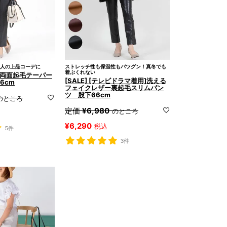
人の上品コーデに
ストレッチ性も保温性もバツグン！真冬でも
着ぶくれない
いめ両面起毛テーパー
[SALE] [テレビドラマ着用]洗える
6cm
フェイクレザー裏起毛スリムパン
ツ 股下66cm
のところ
定価
¥
6,980
のところ
¥
6,290
税込
5件
3件