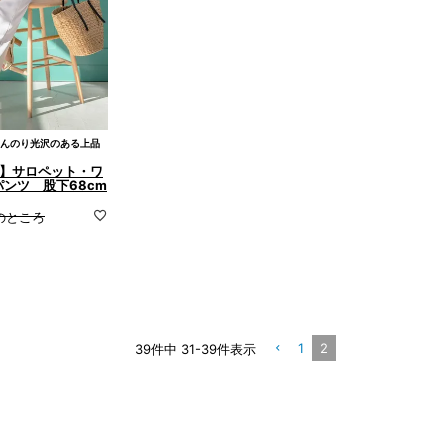
んのり光沢のある上品
本製】サロペット・ワ
ンツ 股下68cm
のところ
1
2
39
件中
31
-
39
件表示