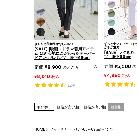
きちんと美脚見せならコレ！
ずっと穿いていたいほ
かさが魅力
[SALE] [映画・ドラマ着用アイテ
[SALE] ラクき
ム]はき心地にこだわったテーパー
ツ 股下66cm
ドアンクルパンツ 股下68cm
定価
¥
5,500
の
定価
¥
8,900
のところ
¥
4,950
税込
¥
8,010
税込
12件
価格が安い順
価格が高い順
新着順
並び替え
HOME
フィーチャー
股下65～69㎝のパンツ