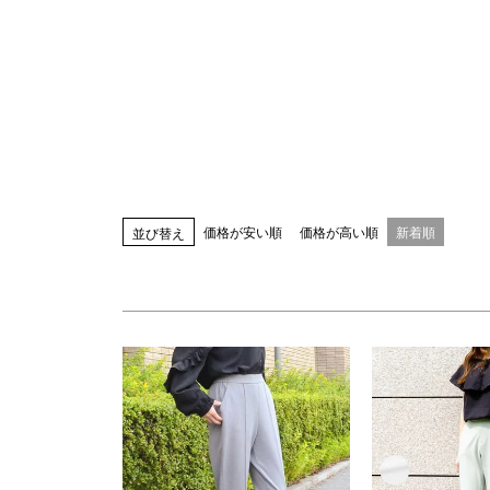
指定なし
S(61)
M(64)
L(67)
LL(70)
カラー
指定なし
ホワイト系
ブラック系
ベー
ブルー系
レッド系
ピンク系
イエロー
ブラウン系
パープル系
その他（柄）
価格が安い順
価格が高い順
新着順
並び替え