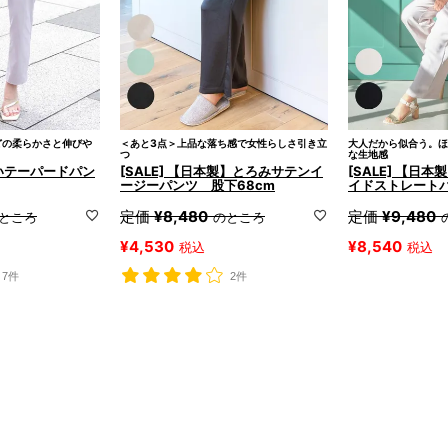
どの柔らかさと伸びや
＜あと3点＞上品な落ち感で女性らしさ引き立
大人だから似合う。ほ
つ
な生地感
れいテーパードパン
[SALE] 【日本製】とろみサテンイ
[SALE] 【日
ージーパンツ 股下68cm
イドストレートパ
定価
¥
8,480
定価
¥
9,480
ところ
のところ
¥
4,530
¥
8,540
税込
税込
7件
2件