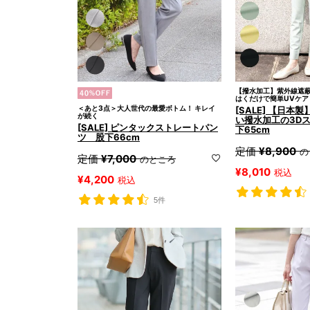
【撥水加工】紫外線遮蔽
はくだけで簡単UVケア
＜あと3点＞大人世代の最愛ボトム！ キレイ
[SALE] 【日本
が続く
い撥水加工の3D
[SALE] ピンタックストレートパン
下65cm
ツ 股下66cm
定価
¥
8,900
の
定価
¥
7,000
のところ
¥
8,010
税込
¥
4,200
税込
5件