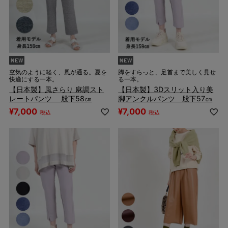
空気のように軽く、風が通る。夏を
脚をすらっと、足首まで美しく見せ
快適にする一本。
る一本。
【日本製】風さらり 麻調スト
【日本製】3Dスリット入り美
レートパンツ 股下58㎝
脚アンクルパンツ 股下57㎝
¥
7,000
¥
7,000
税込
税込