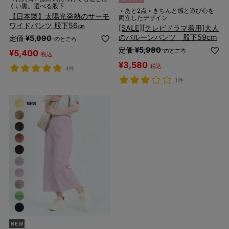
くい黒。選べる股下
＜あと2点＞きちんと感と遊び心を
【日本製】太陽光発熱のサーモ
両立したデザイン
ワイドパンツ 股下56㎝
[SALE][テレビドラマ着用]大人
のバルーンパンツ 股下59cm
定価
¥
5,990
のところ
定価
¥
5,980
のところ
¥
5,400
税込
¥
3,580
税込
4件
1件