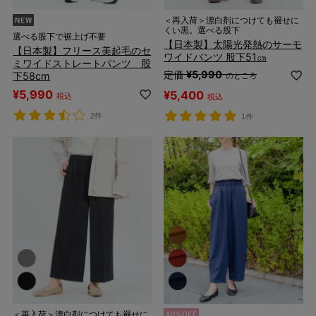
＜再入荷＞漂白剤につけても褪せに
くい黒。選べる股下
選べる股下で裾上げ不要
【日本製】太陽光発熱のサーモ
【日本製】フリース美起毛のセ
ワイドパンツ 股下51㎝
ミワイドストレートパンツ 股
定価
¥
5,990
下58cm
のところ
¥
5,990
¥
5,400
税込
税込
2件
1件
＜再入荷＞漂白剤につけても褪せに