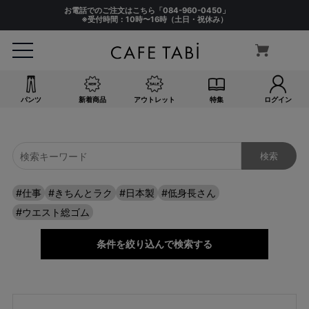
サイズ
お電話でのご注文はこちら「
084-960-0450
」
指定なし
※受付時間：10時〜16時（土日・祝休み）
S(61)
M(64)
L(67)
LL(70)
パンツ
新着商品
アウトレット
特集
ログイン
3L(73)
4L(76)
F
カラー
指定なし
#仕事
#きちんとラク
#日本製
#低身長さん
ホワイト系
#ウエスト総ゴム
ブラック系
ベージュ系
条件を絞り込んで検索する
グレー系
ネイビー系
ブルー系