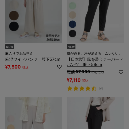
麻入りで上品見え
風が通る、汗が消える、ムレない。
麻混ワイドパンツ 股下57cm
【日本製】風を装うテーパード
パンツ 股下59cm
¥
7,500
税込
定価
¥
7,900
のところ
¥
7,110
税込
4件