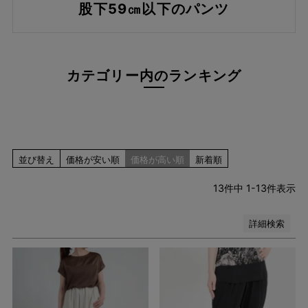
レッド系
股下59㎝以下のパンツ
ピンク系
イエロー系
オレンジ系
グリーン系
カテゴリー内のランキング
ブラウン系
パープル系
その他（柄）
在庫なし商品
在庫なし商品を表示しない
並び替え
価格が安い順
価格が高い順
新着順
13
件中
1
-
13
件表示
検索
詳細検索