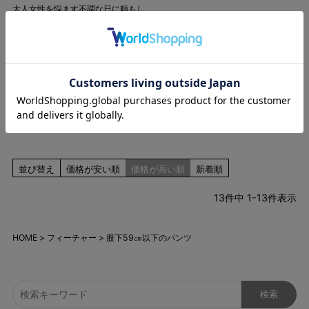
大人女性を悩ます不調な日に頼もし
い。
[SALE][テレビドラマ着用] 新
色登場！きちんとラクしたい日
のキレイめワイドパンツ 股下
58cm
定価
¥
6,500
のところ
¥
3,480
税込
12件
並び替え
価格が安い順
価格が高い順
新着順
13
件中
1
-
13
件表示
HOME
フィーチャー
股下59㎝以下のパンツ