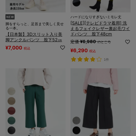
ハードになりすぎないミモレ丈
[SALE][テレビドラマ着用] 洗
脚をすらっと、足首まで美しく見せ
えるフェイクレザー裏起毛ワイ
る一本。
ドパンツ 股下48cm
【日本製】3Dスリット入り美
脚アンクルパンツ 股下52㎝
定価
¥
6,980
のところ
¥
7,000
税込
¥
6,290
税込
1件