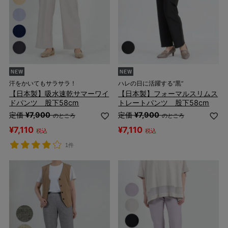
汗をかいてもサラサラ！
ハレの日に活躍する“黒”
【日本製】吸水速乾サマーワイ
【日本製】フォーマルスリムス
ドパンツ 股下58cm
トレートパンツ 股下58cm
定価
¥
7,900
定価
¥
7,900
のところ
のところ
¥
7,110
¥
7,110
税込
税込
1件