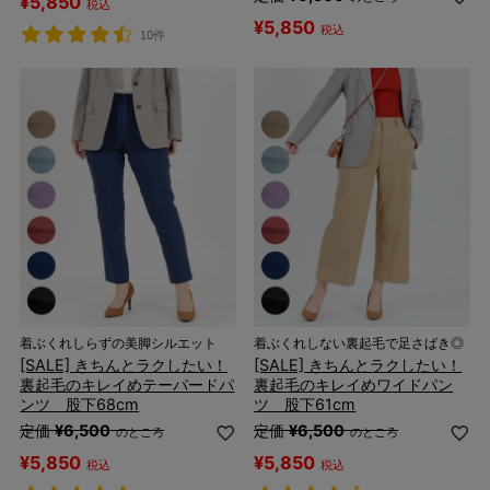
¥
5,850
税込
¥
5,850
税込
10件
着ぶくれしらずの美脚シルエット
着ぶくれしない裏起毛で足さばき◎
[SALE] きちんとラクしたい！
[SALE] きちんとラクしたい！
裏起毛のキレイめテーパードパ
裏起毛のキレイめワイドパン
ンツ 股下68cm
ツ 股下61cm
定価
¥
6,500
定価
¥
6,500
のところ
のところ
¥
5,850
¥
5,850
税込
税込