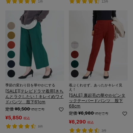
1件
12件
季節の変わり目を華やかにする
着ぶくれせず、あったかキレイ見
え！
[SALE][テレビドラマ着用]きち
[SALE] 裏起毛の華やかピンタ
んとラクしたい！キレイめワイ
ックテーパードパンツ 股下
ドパンツ 股下61cm
68cm
定価
¥
6,500
のところ
定価
¥
6,980
のところ
¥
5,850
税込
¥
6,290
税込
8件
3件