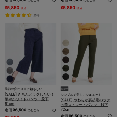
のところ
のところ
¥
5,850
¥
5,850
税込
税込
25件
季節の変わり目に頼もしい
[SALE] きちんとラクしたい！
シンプルで美しいシルエット
華やかワイドパンツ 股下
[SALE] やわらか裏起毛のラク
61cm
の美ストレートパンツ 股下
72cm
定価
¥
6,500
のところ
定価
¥
6,500
のところ