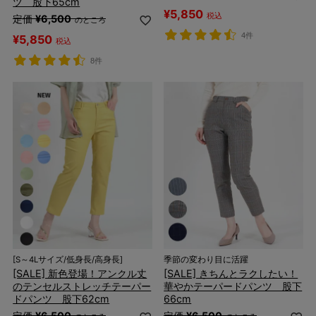
ツ 股下65cm
¥
5,850
税込
定価
¥
6,500
のところ
4件
¥
5,850
税込
8件
[S～4Lサイズ/低身長/高身長]
季節の変わり目に活躍
[SALE] 新色登場！アンクル丈
[SALE] きちんとラクしたい！
のテンセルストレッチテーパー
華やかテーパードパンツ 股下
ドパンツ 股下62cm
66cm
定価
¥
6,500
定価
¥
6,500