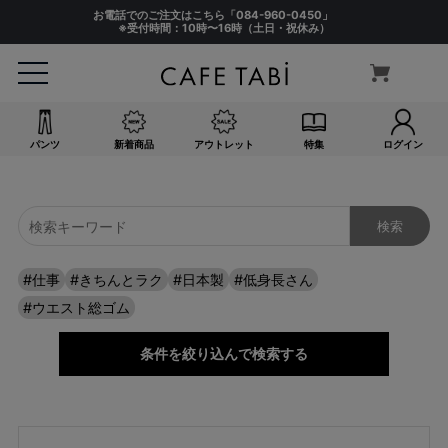
お電話でのご注文はこちら「
084-960-0450
」
※受付時間：10時〜16時（土日・祝休み）
パンツ
新着商品
アウトレット
特集
ログイン
#仕事
#きちんとラク
#日本製
#低身長さん
#ウエスト総ゴム
条件を絞り込んで検索する