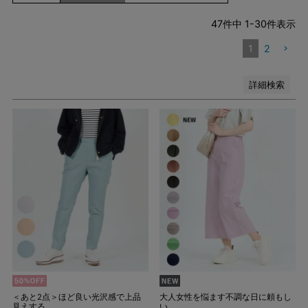
在庫なし商品
在庫なし商品を表示しない
47
件中
1
-
30
件表示
1
2
検索
詳細検索
＜あと2点＞ほど良い光沢感で上品
大人女性を悩ます不調な日に頼もし
見えする
い。