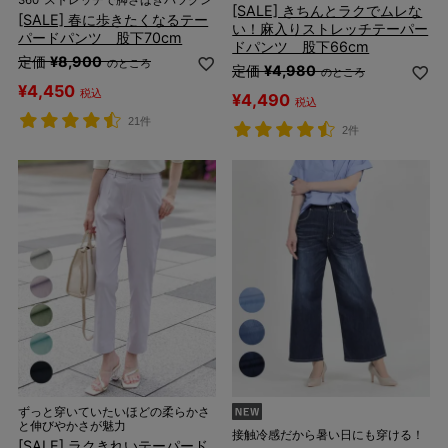
[SALE] きちんとラクでムレな
[SALE] 春に歩きたくなるテー
い！麻入りストレッチテーパー
パードパンツ 股下70cm
ドパンツ 股下66cm
定価
¥
8,900
のところ
定価
¥
4,980
のところ
¥
4,450
税込
¥
4,490
税込
21件
2件
ずっと穿いていたいほどの柔らかさ
と伸びやかさが魅力
接触冷感だから暑い日にも穿ける！
[SALE] ラクきれいテーパード