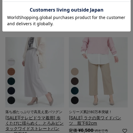
ワイドパンツ 股下51㎝
ワイドパンツ 股下56㎝
定価
¥
5,990
定価
¥
5,990
のところ
のところ
¥
5,400
¥
5,400
税込
税込
1件
4件
落ち感たっぷりで高見え度バツグン
シリーズ累計80万本突破！
[SALE][テレビドラマ着用] 歩
[SALE] ラクの美ワイドパン
くたびに揺らめく、とろみピン
ツ 股下62cm
タックワイドストレートパン
定価
¥
6,500
のところ