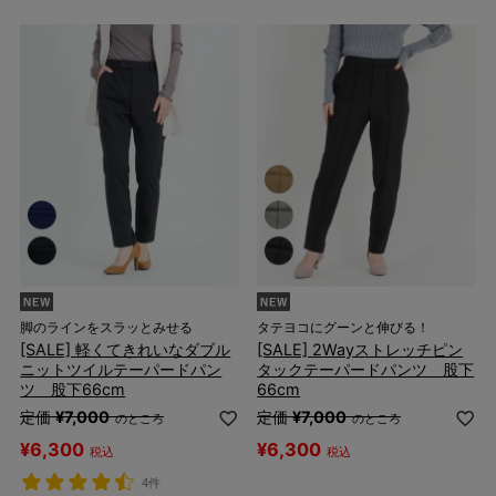
脚のラインをスラッとみせる
タテヨコにグーンと伸びる！
[SALE] 軽くてきれいなダブル
[SALE] 2Wayストレッチピン
ニットツイルテーパードパン
タックテーパードパンツ 股下
ツ 股下66cm
66cm
定価
¥
7,000
定価
¥
7,000
のところ
のところ
¥
6,300
¥
6,300
税込
税込
4件