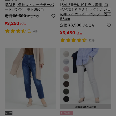
[SALE] 双糸ストレッチテーパ
[SALE][テレビドラマ着用] 新
ードパンツ 股下68cm
色登場！きちんとラクしたい日
のキレイめワイドパンツ 股下
定価
¥
6,500
のところ
58cm
¥
3,250
税込
定価
¥
6,500
のところ
4件
¥
3,480
税込
12件