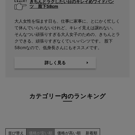
F
きちんとラクしたい日のキレイめワイドパン
ツ 股下58cm
カラー
大人女性を悩ます日も、仕事に家事に、とにかく忙しく
指定なし
て休んでいられないけれど、キレイ見えは譲れない。
ホワイト系
そんなつい頑張りすぎる大人女子のための、きちんとラ
ブラック系
クできる、頑張りすぎなくていいパンツです。 股下
ベージュ系
58cmなので、低身長さんにもオススメです。
グレー系
ネイビー系
詳しく見る
ブルー系
レッド系
ピンク系
イエロー系
カテゴリー内のランキング
オレンジ系
グリーン系
ブラウン系
パープル系
その他（柄）
並び替え
価格が安い順
価格が高い順
新着順