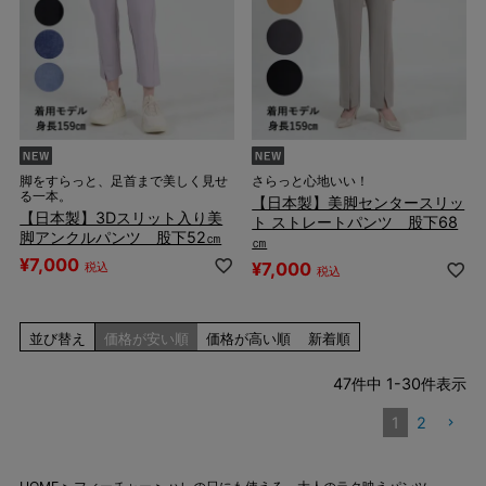
脚をすらっと、足首まで美しく見せ
さらっと心地いい！
る一本。
【日本製】美脚センタースリッ
【日本製】3Dスリット入り美
ト ストレートパンツ 股下68
脚アンクルパンツ 股下52㎝
㎝
¥
7,000
¥
7,000
税込
税込
並び替え
価格が安い順
価格が高い順
新着順
47
件中
1
-
30
件表示
1
2