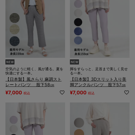
空気のように軽く、風が通る。夏を
脚をすらっと、足首まで美しく見せ
快適にする一本。
る一本。
【日本製】風さらり 麻調スト
【日本製】3Dスリット入り美
レートパンツ 股下58㎝
脚アンクルパンツ 股下57㎝
¥
7,000
¥
7,000
税込
税込