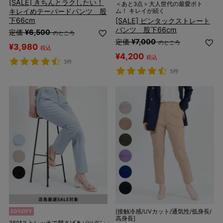
[SALE] きちんとラクしたい！
＜あと3点＞大人世代の最愛ボト
キレイめテーパードパンツ 股
ム！ キレイが続く
下66cm
[SALE] ピンタックストレート
パンツ 股下66cm
定価
¥
6,500
のところ
定価
¥
7,000
のところ
¥
3,980
税込
¥
4,200
税込
3件
5件
[接触冷感/UVカット/通気性/低身長/
高身長]
360°ストレッチで脚さばきバツグン