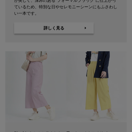
が美しく、深みのある“フォーマルブラック”に仕上がっ
〜
ているため、特別な日やセレモニーシーンにもふさわし
い一本です。
商品タグ
詳しく見る
NEW
日本製
クーポン対象
まとめ割
アウトレット
サイズ
指定なし
S(61)
M(64)
L(67)
LL(70)
3L(73)
4L(76)