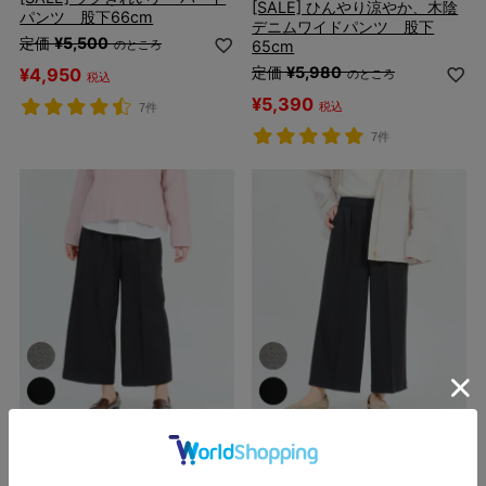
[SALE] ひんやり涼やか、木陰
パンツ 股下66cm
デニムワイドパンツ 股下
定価
¥
5,500
65cm
のところ
定価
¥
5,980
¥
4,950
のところ
税込
¥
5,390
税込
7件
7件
＜再入荷＞漂白剤につけても褪せに
＜再入荷＞漂白剤につけても褪せに
くい黒。選べる股下
くい黒。選べる股下
【日本製】太陽光発熱のサーモ
【日本製】太陽光発熱のサーモ