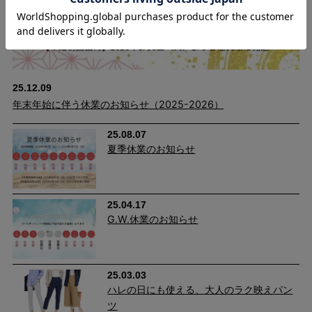
25.12.09
年末年始に伴う休業のお知らせ（2025-2026）
25.08.07
汗ばむ日も、秋口までさらっと快適。
夏季休業のお知らせ
25.04.17
G.W.休業のお知らせ
25.03.03
ハレの日にも使える、大人のラク映えパン
ツ