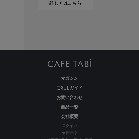
詳しくはこちら
本物のスタンダードを
マガジン
ご利用ガイド
お問い合わせ
商品一覧
経験を積み重ねた人にしか分からない“本物のスタンダー
ド”があるとすればそれはこんな形なのかもしれません。忙
会社概要
しい毎日をおくる全ての女性にもっと軽やかに、もっと自分
ログイン
らしくオシャレを楽しんでいただければ嬉しいです。
会員登録