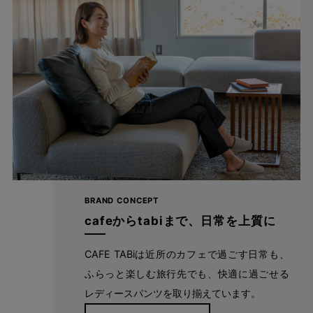
cafeからtabiまで、日常を上質に
BRAND CONCEPT
自分に似合うものを知っている人、年齢を重ねるごとに輝く
cafeからtabiまで、日常を上質に
人に向けて、オンラインショップ「CAFE TABi」は日常・非
日常と分けず、近所のカフェで過ごす日常も、ふらっと楽し
CAFE TABiは近所のカフェで過ごす日常も、
む旅行先でも、快適に過ごすための商品づくりを目指してい
ふらっと楽しむ旅行先でも、快適に過ごせる
ます。
レディースパンツを取り揃えています。