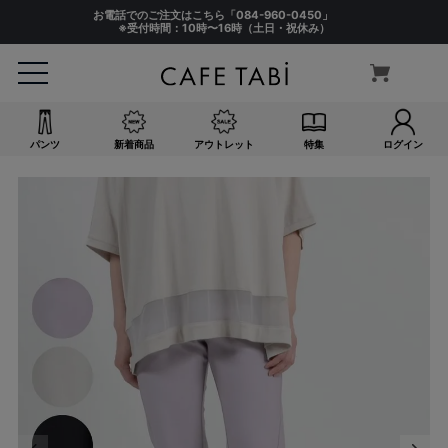
お電話でのご注文はこちら「
084-960-0450
」
※受付時間：10時〜16時（土日・祝休み）
パンツ
新着商品
アウトレット
特集
ログイン