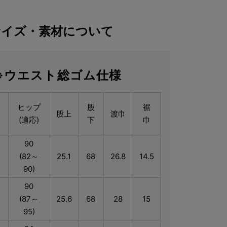
サイズ・素材について
※ウエスト総ゴム仕様
ス
ヒップ
股
裾
股上
渡巾
(適応)
下
巾
90
(82～
25.1
68
26.8
14.5
90)
90
(87～
25.6
68
28
15
95)