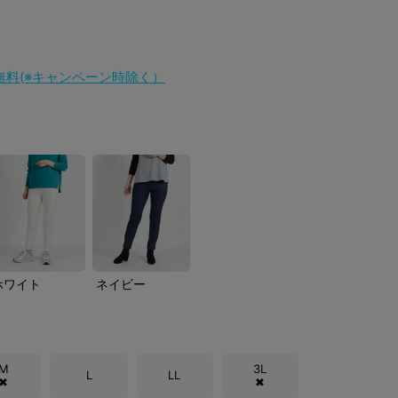
料無料(※キャンペーン時除く）
ホワイト
ネイビー
M
3L
L
LL
✖
✖