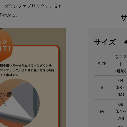
た「ダウンファブリック」。見た
軽やかに。
サイズ 
ウエ
SIZE
ト
(適応)
64
S
(58～
64)
68
M
(64～
70)