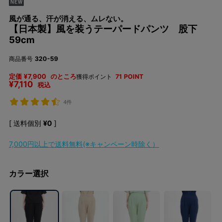
風が通る、汗が消える、ムレない。
【日本製】風を装うテーパードパンツ 股下
59cm
商品番号
320-59
定価
¥
7,900
のところ
獲得ポイント
71
POINT
¥
7,110
税込
4件
送料個別
¥
0
7,000円以上で送料無料(※キャンペーン時除く）
カラー選択