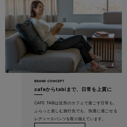
BRAND CONCEPT
ブラックは、カジュアルにもフォーマルに
cafeからtabiまで、日常を上質に
も。
CAFE TABiは近所のカフェで過ごす日常も、
ふらっと楽しむ旅行先でも、快適に過ごせる
レディースパンツを取り揃えています。