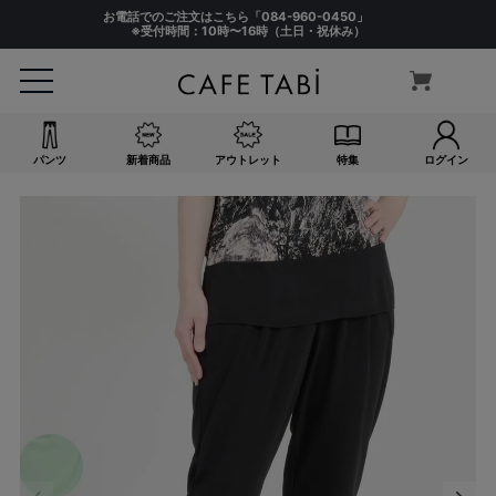
お電話でのご注文はこちら「
084-960-0450
」
※受付時間：10時〜16時（土日・祝休み）
パンツ
新着商品
アウトレット
特集
ログイン