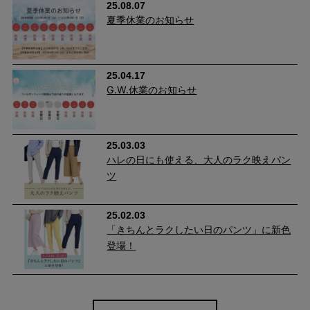
25.08.07
夏季休業のお知らせ
25.04.17
涼しいのに、きちんと上品。
G.W.休業のお知らせ
サマーツィード調の転写プリントが、軽やかな素材感に上品さを
プラス。Tシャツを合わせるだけでもラフになりすぎず、大人ら
25.03.03
しい夏の装いに整えてくれます。
ハレの日にも使える、大人のラク映えパン
ツ
25.02.03
「きちんとラクしたい日のパンツ」に新色
登場！