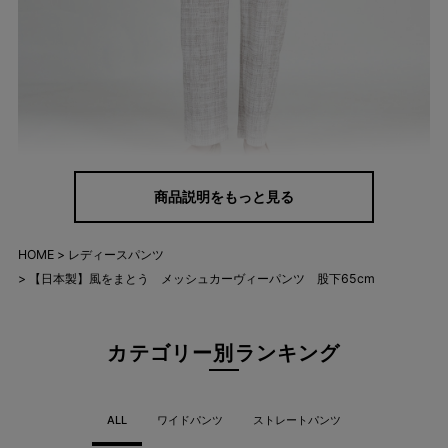
商品説明をもっと見る
HOME
レディースパンツ
気になるラインを、自然に美しく。
【日本製】風をまとう メッシュカーヴィーパンツ 股下65cm
前寄りの脇ラインと縦の切替が、腰まわりから脚までをすっきり
演出。ゆるやかなカーブシルエットが体型を自然にカバーし、ラ
カテゴリー別ランキング
クなのにきれい見えを叶えます。
ALL
ワイドパンツ
ストレートパンツ