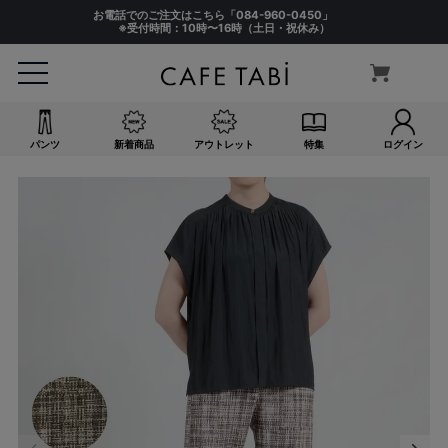
お電話でのご注文はこちら「
084-960-0450
」
※受付時間：10時〜16時（土日・祝休み）
パンツ
新着商品
アウトレット
特集
ログイン