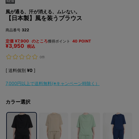
風が通る、汗が消える、ムレない。
【日本製】風を装うブラウス
商品番号
322
定価
¥
7,900
のところ
獲得ポイント
40
POINT
¥
3,950
税込
0件
送料個別
¥
0
7,000円以上で送料無料(※キャンペーン時除く）
カラー選択