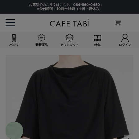
お電話でのご注文はこちら「
084-960-0450
」
※受付時間：10時〜16時（土日・祝休み）
パンツ
新着商品
アウトレット
特集
ログイン