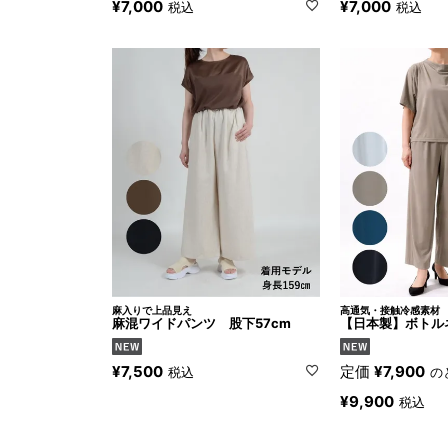
¥
7,000
¥
7,000
税込
税込
麻入りで上品見え
高通気・接触冷感素材
麻混ワイドパンツ 股下57cm
【日本製】ボトル
¥
7,500
定価
¥
7,900
税込
の
¥
9,900
税込