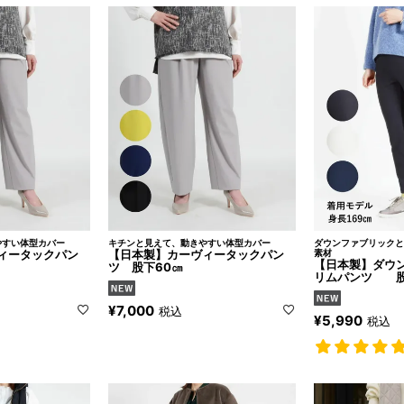
やすい体型カバー
キチンと見えて、動きやすい体型カバー
ダウンファブリックと
ィータックパン
【日本製】カーヴィータックパン
素材
【日本製】ダウ
ツ 股下60㎝
リムパンツ 股
¥
7,000
税込
¥
5,990
税込