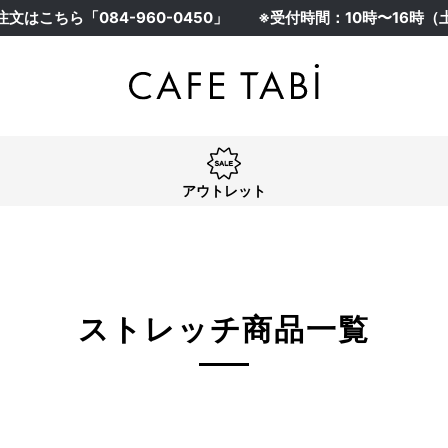
注文はこちら「
084-960-0450
」
※受付時間：10時〜16時
アウトレット
3L(73)
4L(76)
F
アウトレット
ジュ系
グレー系
ネイビー系
系
オレンジ系
グリーン系
ストレッチ商品一覧
検索