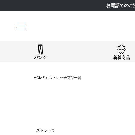
お電話でのご
〜
商品タグ
NEW
日本製
クーポン対象
まとめ割
サイズ
指定なし
S(61)
M(64)
L(67)
LL(70)
パンツ
新着商品
カラー
HOME
ストレッチ商品一覧
指定なし
ホワイト系
ブラック系
ベー
ブルー系
レッド系
ピンク系
イエロー
ブラウン系
パープル系
その他（柄）
ストレッチ