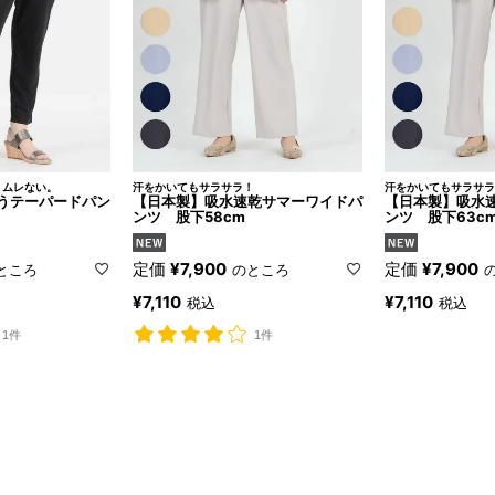
、ムレない。
汗をかいてもサラサラ！
汗をかいてもサラサラ
うテーパードパン
【日本製】吸水速乾サマーワイドパ
【日本製】吸水
ンツ 股下58cm
ンツ 股下63c
定価
¥
7,900
定価
¥
7,900
ところ
のところ
¥
7,110
¥
7,110
税込
税込
1件
1件