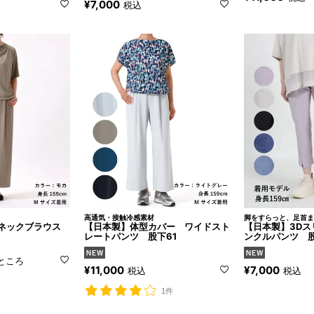
¥
7,000
税込
高通気・接触冷感素材
脚をすらっと、足首ま
ネックブラウス
【日本製】体型カバー ワイドスト
【日本製】3Dス
レートパンツ 股下61
ンクルパンツ 股
ところ
¥
11,000
¥
7,000
税込
税込
1件