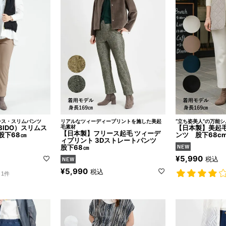
ース・スリムパンツ
リアルなツィーディープリントを施した美起
“立ち姿美人”の万能
IDO）スリムス
毛素材
【日本製】美起
【日本製】フリース起毛 ツィーデ
股下68㎝
ンツ 股下68c
ィプリント 3Dストレートパンツ
股下68㎝
¥
5,990
税込
¥
5,990
税込
1件