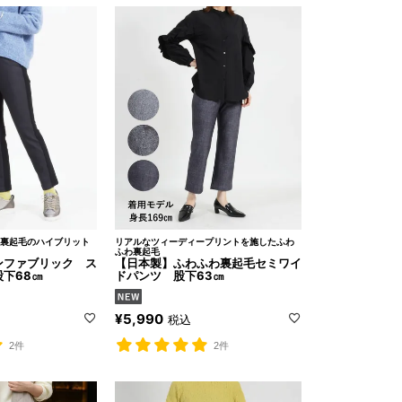
裏起毛のハイブリット
リアルなツィーディープリントを施したふわ
ふわ裏起毛
ンファブリック ス
【日本製】ふわふわ裏起毛セミワイ
下68㎝
ドパンツ 股下63㎝
¥
5,990
税込
2件
2件