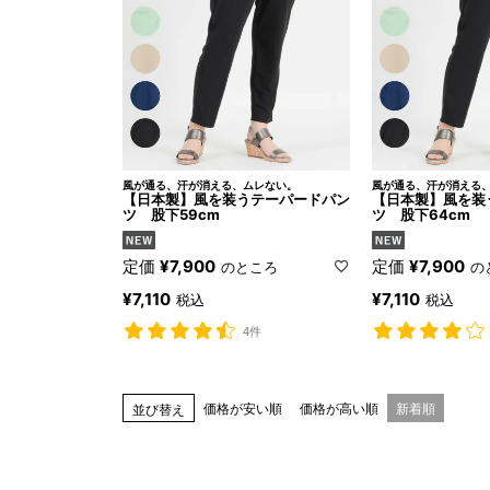
風が通る、汗が消える、ムレない。
風が通る、汗が消える
【日本製】風を装うテーパードパン
【日本製】風を装
ツ 股下59cm
ツ 股下64cm
定価
¥
7,900
定価
¥
7,900
のところ
の
¥
7,110
¥
7,110
税込
税込
4件
価格が安い順
価格が高い順
新着順
並び替え