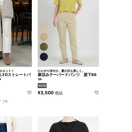
シルエット！
ひんやり涼やか、夏の日も美しく。
毛３Dストレートパ
麻涼みテーパードパンツ 股下66
m
㎝
¥
3,500
税込
1件