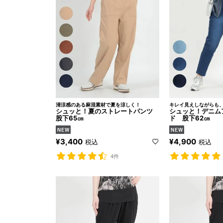
清涼感のある麻混素材で夏を涼しく！
キレイ見えしながらも
シュッと！夏のストレートパンツ
シュッと！デニム
股下65㎝
ド 股下62㎝
¥
3,400
¥
4,900
税込
税込
4件