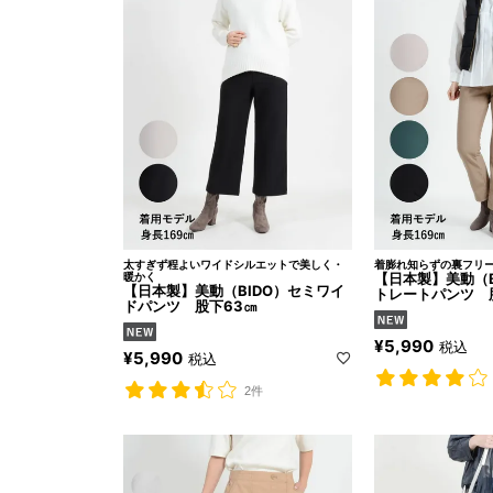
太すぎず程よいワイドシルエットで美しく・
着膨れ知らずの裏フリ
暖かく
【日本製】美動（B
【日本製】美動（BIDO）セミワイ
トレートパンツ 
ドパンツ 股下63㎝
¥
5,990
税込
¥
5,990
税込
2件