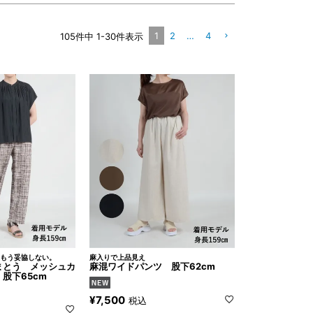
1
2
…
4
105
件中
1
-
30
件表示
もう妥協しない。
麻入りで上品見え
まとう メッシュカ
麻混ワイドパンツ 股下62cm
股下65cm
¥
7,500
税込