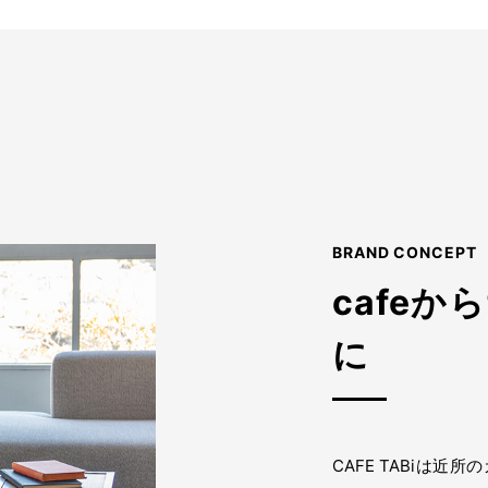
BRAND CONCEPT
cafeか
に
CAFE TABiは