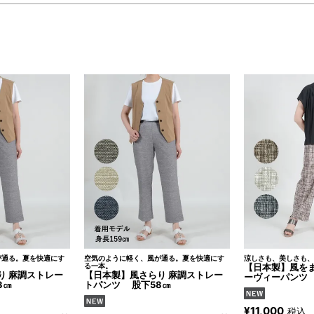
が通る。夏を快適にす
空気のように軽く、風が通る。夏を快適にす
涼しさも、美しさも、
る一本。
【日本製】風を
り 麻調ストレー
【日本製】風さらり 麻調ストレー
ーヴィーパンツ 
3㎝
トパンツ 股下58㎝
¥
11,000
税込