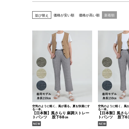
価格が安い順
価格が高い順
新着順
並び替え
空気のように軽く、風が通る。夏を快適にす
空気のように軽く、風
る一本。
る一本。
【日本製】風さらり 麻調ストレー
【日本製】風さら
トパンツ 股下68㎝
トパンツ 股下6