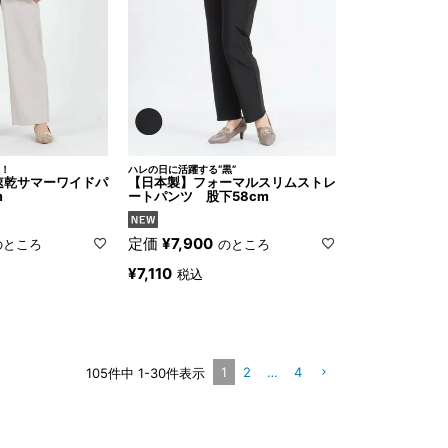
！
ハレの日に活躍する“黒”
速乾サマーワイドパ
【日本製】フォーマルスリムストレ
m
ートパンツ 股下58cm
定価
¥
7,900
のところ
のところ
¥
7,110
税込
1
2
…
4
105
件中
1
-
30
件表示