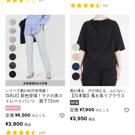
1件
5件
シリーズ累計80万本突破！
風が通る、汗が消える、ムレない。
[SALE] 新色登場！ラクの美ス
【日本製】風を装うブラウス
トレートパンツ 股下72cm
定価
¥
7,900
のところ
定価
¥
6,500
のところ
¥
3,950
税込
¥
3,900
税込
16件