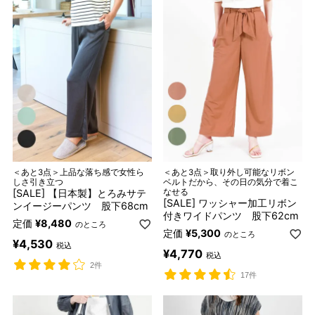
＜あと3点＞上品な落ち感で女性ら
＜あと3点＞取り外し可能なリボン
しさ引き立つ
ベルトだから、その日の気分で着こ
[SALE] 【日本製】とろみサテ
なせる
[SALE] ワッシャー加工リボン
ンイージーパンツ 股下68cm
付きワイドパンツ 股下62cm
定価
¥
8,480
のところ
定価
¥
5,300
のところ
¥
4,530
税込
¥
4,770
税込
2件
17件