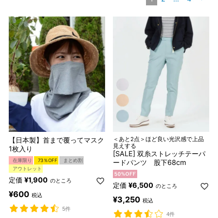
【日本製】首まで覆ってマスク
＜あと2点＞ほど良い光沢感で上品
見えする
1枚入り
[SALE] 双糸ストレッチテーパ
在庫限り
73％OFF
まとめ割
ードパンツ 股下68cm
アウトレット
定価
¥
1,900
のところ
定価
¥
6,500
のところ
¥
600
税込
¥
3,250
税込
5件
4件