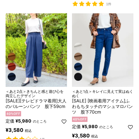
1件
＜あと2点＞きちんと感と遊び心を
＜あと1点＞キレイに見えて実はぬく
両立したデザイン
ぬく
[SALE][テレビドラマ着用]大人
[SALE] [映画着用アイテム]ふ
のバルーンパンツ 股下59cm
わもちタッチのマシュマロパン
ツ 股下70cm
定価
¥
5,980
のところ
定価
¥
5,980
のところ
¥
3,580
税込
¥
3,580
税込