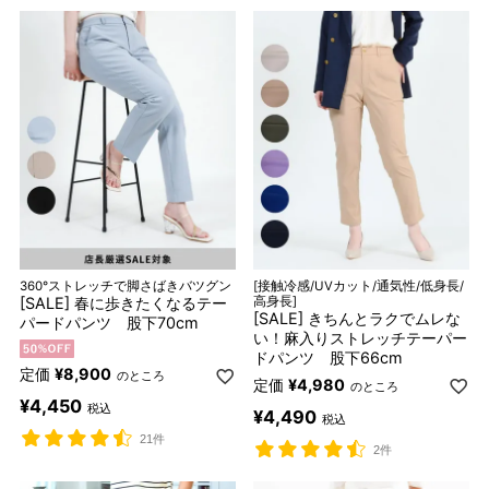
360°ストレッチで脚さばきバツグン
[接触冷感/UVカット/通気性/低身長/
[SALE] 春に歩きたくなるテー
高身長]
[SALE] きちんとラクでムレな
パードパンツ 股下70cm
い！麻入りストレッチテーパー
ドパンツ 股下66cm
定価
¥
8,900
のところ
定価
¥
4,980
のところ
¥
4,450
税込
¥
4,490
税込
21件
2件