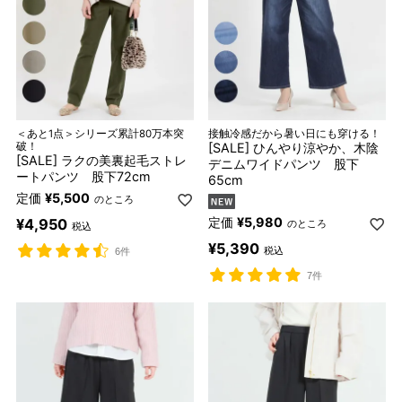
＜あと1点＞シリーズ累計80万本突
接触冷感だから暑い日にも穿ける！
破！
[SALE] ひんやり涼やか、木陰
[SALE] ラクの美裏起毛ストレ
デニムワイドパンツ 股下
ートパンツ 股下72cm
65cm
定価
¥
5,500
のところ
定価
¥
5,980
¥
4,950
のところ
税込
¥
5,390
税込
6件
7件