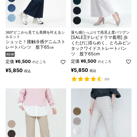
360°どこから見ても美脚を叶えるシ
落ち感たっぷりで高見え度バツグン
ルエット
[SALE][テレビドラマ着用] 歩
シュッと！接触冷感デニムスト
くたびに揺らめく、とろみピン
レートパンツ 股下65㎝
タックワイドストレートパン
ツ 股下65cm
定価
¥
6,500
定価
¥
6,500
のところ
のところ
¥
5,850
¥
5,850
税込
税込
8件