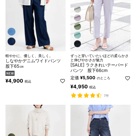
軽やかに、優しく、美しく。
ずっと穿いていたいほどの柔らかさ
しなやかデニムワイドパンツ
と伸びやかさが魅力
[SALE] ラクきれいテーパード
股下65㎝
パンツ 股下66cm
定価
¥
5,500
のところ
¥
4,900
税込
¥
4,950
税込
7件