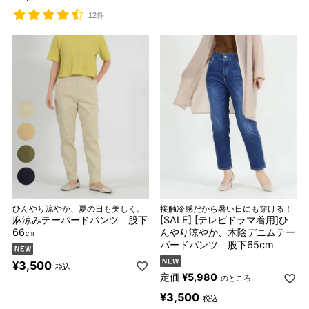
12件
ひんやり涼やか、夏の日も美しく。
接触冷感だから暑い日にも穿ける！
麻涼みテーパードパンツ 股下
[SALE] [テレビドラマ着用]ひ
66㎝
んやり涼やか、木陰デニムテー
パードパンツ 股下65cm
¥
3,500
税込
定価
¥
5,980
のところ
¥
3,500
税込