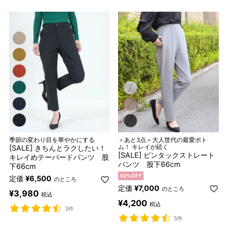
季節の変わり目を華やかにする
＜あと3点＞大人世代の最愛ボト
[SALE] きちんとラクしたい！
ム！ キレイが続く
[SALE] ピンタックストレート
キレイめテーパードパンツ 股
パンツ 股下66cm
下66cm
定価
¥
6,500
のところ
定価
¥
7,000
のところ
¥
3,980
税込
¥
4,200
税込
3件
5件