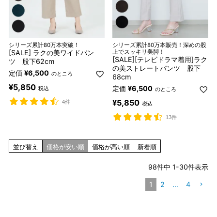
シリーズ累計80万本突破！
シリーズ累計80万本販売！深めの股
[SALE] ラクの美ワイドパン
上でスッキリ美脚！
[SALE][テレビドラマ着用]ラク
ツ 股下62cm
の美ストレートパンツ 股下
定価
¥
6,500
のところ
68cm
¥
5,850
定価
¥
6,500
税込
のところ
¥
5,850
4件
税込
13件
並び替え
価格が安い順
価格が高い順
新着順
98
件中
1
-
30
件表示
1
2
…
4