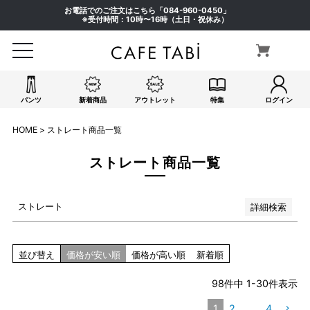
ピンク系
お電話でのご注文はこちら「
084-960-0450
」
イエロー系
※受付時間：10時〜16時（土日・祝休み）
オレンジ系
グリーン系
ブラウン系
パープル系
パンツ
新着商品
アウトレット
特集
ログイン
その他（柄）
在庫なし商品
HOME
ストレート商品一覧
在庫なし商品を表示しない
ストレート商品一覧
検索
ストレート
詳細検索
並び替え
価格が安い順
価格が高い順
新着順
98
件中
1
-
30
件表示
1
2
…
4