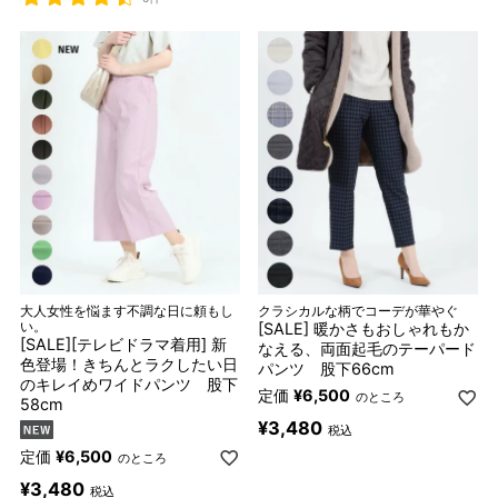
大人女性を悩ます不調な日に頼もし
クラシカルな柄でコーデが華やぐ
い。
[SALE] 暖かさもおしゃれもか
[SALE][テレビドラマ着用] 新
なえる、両面起毛のテーパード
色登場！きちんとラクしたい日
パンツ 股下66cm
のキレイめワイドパンツ 股下
定価
¥
6,500
のところ
58cm
¥
3,480
税込
定価
¥
6,500
のところ
¥
3,480
税込