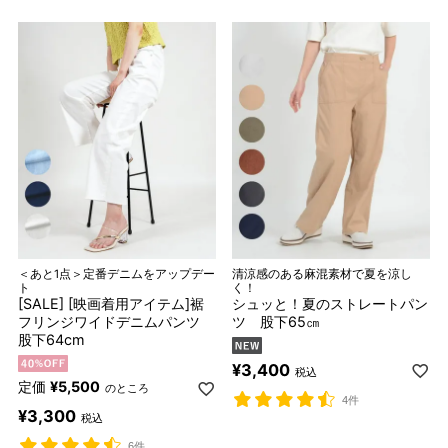
＜あと1点＞定番デニムをアップデー
清涼感のある麻混素材で夏を涼し
ト
く！
[SALE] [映画着用アイテム]裾
シュッと！夏のストレートパン
フリンジワイドデニムパンツ
ツ 股下65㎝
股下64cm
¥
3,400
税込
定価
¥
5,500
のところ
4件
¥
3,300
税込
6件