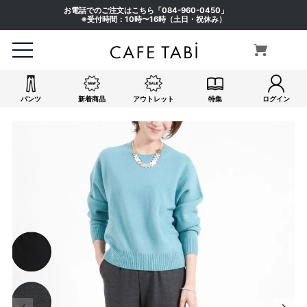
お電話でのご注文はこちら「
084-960-0450
」
※受付時間：10時〜16時（土日・祝休み）
パンツ
新着商品
アウトレット
特集
ログイン