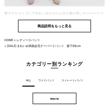
後ろウエストゴムできれいめながらはき心地の良いテーパードパ
ンツ。
商品説明をもっと見る
タテヨコ伸びるストレッチ素材で一日中快適に過ごしていただけ
ます。
HOME
レディースパンツ
両面起毛素材なので、肌触りも柔らかくあたたかいのが特長。
[SALE] きれいめ両面起毛テーパードパンツ 股下66cm
美シルエットとオシャレ感どちらもGET
カテゴリー別ランキング
ALL
ワイドパンツ
ストレートパンツ
more