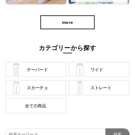
美しく、はきやすく、長く使える
more
カテゴリーから探す
テーパード
ワイド
スカーチョ
ストレート
全ての商品
お届けしたいのは、人の手から生まれる本物の良さと安心
感。 ベーシックなデザインだからこそ「はきやすい」「長
く使える」という基本を忠実に守り、独自デザインのパンツ
を作り続けてきました。