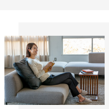
わたしの店舗がある福山市のある備後地域は、江戸時代から
藍染による絣織物を特産。裁断、縫製、仕上げ等の工場が数
多くあります。私たちはこの地で1983年の創業以来、年間
540,000本のレディースパンツを生産しています。
1本の糸から、そして1枚の生地から、多くの職人の手によっ
てCAFE TABiのレディースパンツはできあがっています。