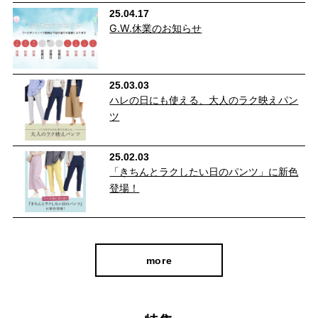
cafeからtabiまで、日常を上質に
25.04.17
G.W.休業のお知らせ
25.03.03
ハレの日にも使える、大人のラク映えパン
ツ
25.02.03
「きちんとラクしたい日のパンツ」に新色
登場！
自分に似合うものを知っている人、年齢を重ねるごとに輝く
人に向けて、オンラインショップ「CAFE TABi」は日常・非
日常と分けず、近所のカフェで過ごす日常も、ふらっと楽し
more
む旅行先でも、快適に過ごすための商品づくりを目指してい
ます。