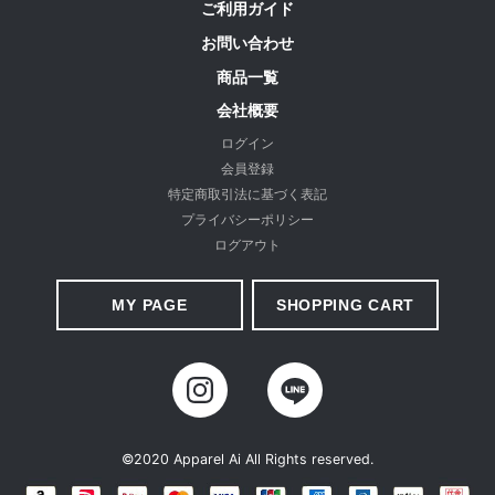
商品画像は撮影環境、またご利用のPC環境等により実物と異なって見
ご利用ガイド
える場合がございます。
お問い合わせ
商品一覧
お手入れについて
会社概要
・生地の特性上、洗濯後多少縮むことがあります。
ログイン
会員登録
・洗濯には漂白剤や蛍光増白剤入り洗剤のご使用はお避けください。
特定商取引法に基づく表記
・長時間濡れたままにせず、洗濯後は形を整えて陰干しをしてくださ
プライバシーポリシー
い。
ログアウト
・汗や雨で湿った場合は摩擦により他のものに色が移ることがありま
すので、ご注意ください。
MY PAGE
SHOPPING CART
・濃色製品の場合、単独で洗濯をしてください。
・アイロンの際は、あて布をしてください。
・繊維の表面が着用中にこすられたり、もまれたりすると毛羽の小さ
なもつれが絡み合い、次第に大きくなって毛玉（ピリング）ができま
す。これは、素材の特性上避けられない現象で、その発生を完全に防
©2020 Apparel Ai All Rights reserved.
止することはできません。ピリングがができましたら、引っ張って取