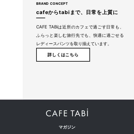
BRAND CONCEPT
ハイクオリティなパターンと丁寧な縫製でもっと美しく。や
cafeからtabiまで、日常を上質に
りたいことを妨げず、好きなことを目一杯楽しめる、1日中
はいていたくなるようなはき心地で旅やお出かけに。
CAFE TABiは近所のカフェで過ごす日常も、
ふらっと楽しむ旅行先でも、快適に過ごせる
詳しくはこちら
レディースパンツを取り揃えています。
詳しくはこちら
注意事項
当店は、複数の販売ルートと在庫を共有し販売しております。
在庫数の更新については鋭意努めておりますが、ご注文いただいた時
点で在庫切れが発生してしまう場合がございます。
その際はキャンセルをお願いする場合、またはお客様がよろしければ
色違いや類似商品のご案内をさせていただければと思います。
マガジン
誠に勝手ながら、ご了承のほどよろしくお願いいたします。