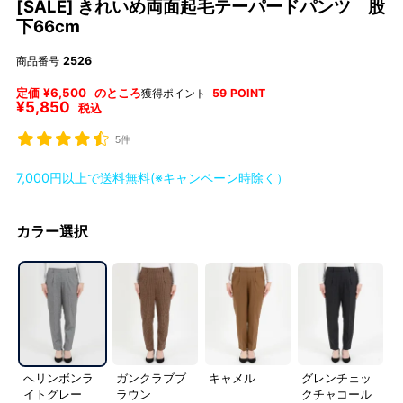
[SALE] きれいめ両面起毛テーパードパンツ 股
下66cm
商品番号
2526
定価
¥
6,500
のところ
獲得ポイント
59
POINT
¥
5,850
税込
5件
7,000円以上で送料無料(※キャンペーン時除く）
カラー選択
へリンボンラ
ガンクラブブ
キャメル
グレンチェッ
イトグレー
ラウン
クチャコール