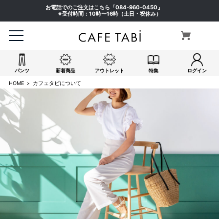
お電話でのご注文はこちら「
084-960-0450
」
※受付時間：10時〜16時（土日・祝休み）
パンツ
新着商品
アウトレット
特集
ログイン
HOME
カフェタビについて