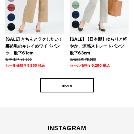
[SALE] きちんとラクしたい！
[SALE] 【日本製】ゆらりと軽
裏起毛のキレイめワイドパン
やか、涼感ストレートパンツ
ツ 股下61cm
股下63cm
販売価格 ¥6,500
販売価格 ¥6,980
セール価格 ¥ 5,850 税込
セール価格 ¥ 6,290 税込
more
INSTAGRAM