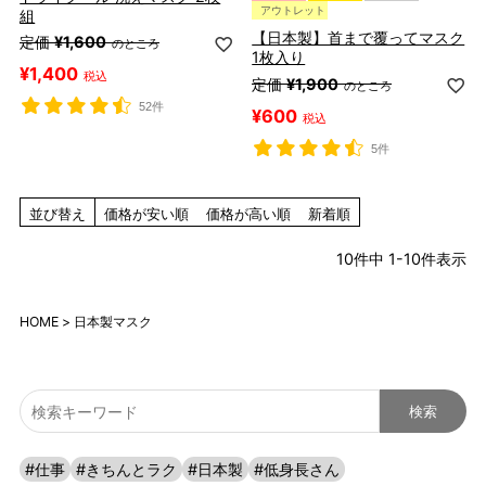
アウトレット
組
【日本製】首まで覆ってマスク
定価
¥
1,600
のところ
1枚入り
¥
1,400
税込
定価
¥
1,900
のところ
52件
¥
600
税込
5件
並び替え
価格が安い順
価格が高い順
新着順
10
件中
1
-
10
件表示
HOME
日本製マスク
#仕事
#きちんとラク
#日本製
#低身長さん