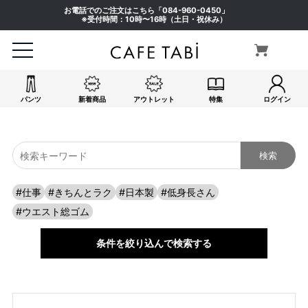
お電話でのご注文はこちら「
084-960-0450
」
※受付時間：10時〜16時（土日・祝休み）
パンツ
新着商品
アウトレット
特集
ログイン
#仕事
#きちんとラク
#日本製
#低身長さん
#ウエスト総ゴム
条件を絞り込んで検索する