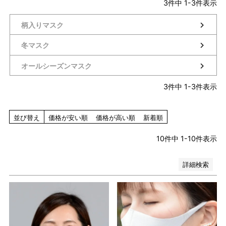
3
件中
1
-
3
件表示
レッド系
ピンク系
柄入りマスク
イエロー系
オレンジ系
冬マスク
グリーン系
オールシーズンマスク
ブラウン系
パープル系
3
件中
1
-
3
件表示
その他（柄）
在庫なし商品
在庫なし商品を表示しない
並び替え
価格が安い順
価格が高い順
新着順
10
件中
1
-
10
件表示
検索
詳細検索