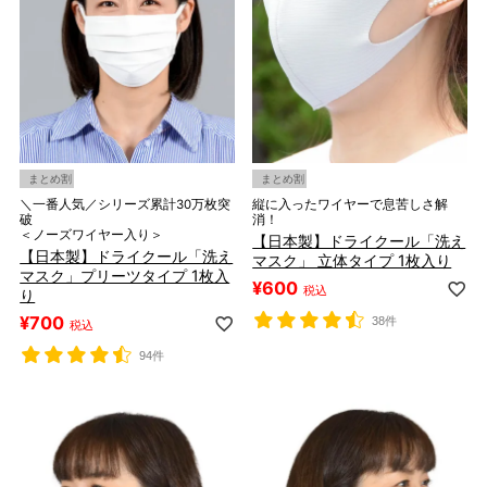
まとめ割
まとめ割
＼一番人気／シリーズ累計30万枚突
縦に入ったワイヤーで息苦しさ解
破
消！
＜ノーズワイヤー入り＞
【日本製】ドライクール「洗え
【日本製】ドライクール「洗え
マスク」 立体タイプ 1枚入り
マスク」プリーツタイプ 1枚入
¥
600
税込
り
¥
700
38件
税込
94件