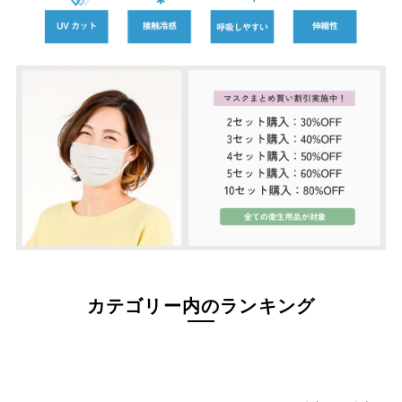
サイズ
指定なし
S(61)
M(64)
L(67)
LL(70)
3L(73)
4L(76)
F
カラー
指定なし
ホワイト系
ブラック系
カテゴリー内のランキング
ベージュ系
グレー系
ネイビー系
ブルー系