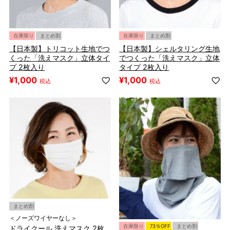
在庫限り
まとめ割
在庫限り
まとめ割
【日本製】トリコット生地でつ
【日本製】シェルタリング生地
くった「洗えマスク」立体タイ
でつくった「洗えマスク」立体
プ 2枚入り
タイプ 2枚入り
¥
1,000
¥
1,000
税込
税込
まとめ割
＜ノーズワイヤーなし＞
在庫限り
73％OFF
まとめ割
ドライクール 洗えマスク 2枚