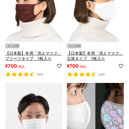
まとめ割
まとめ割
【日本製】冬用「洗えマスク」
【日本製】冬用「洗えマスク」
プリーツタイプ 1枚入り
立体タイプ 1枚入り
¥
700
¥
700
税込
税込
34件
26件