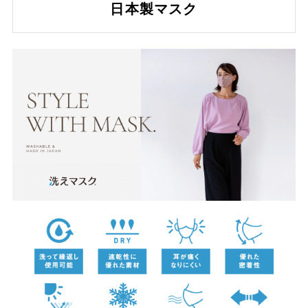
日本製マスク
キーワード
検索
価格
〜
商品タグ
NEW
日本製
クーポン対象
まとめ割
アウトレット