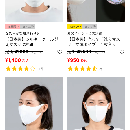
在庫限り
まとめ割
73％OFF
まとめ割
なめらかな肌ざわり♪
夏のイベントに大活躍！
【日本製】シルキークール 洗
【日本製】光って「洗えマス
えマスク 2枚組
ク」立体タイプ １枚入り
定価
¥
1,600
定価
¥
3,500
のところ
のところ
¥
1,400
¥
950
税込
税込
11件
2件