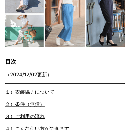
目次
（2024/12/02更新）
１）衣装協力について
２）条件（無償）
３）ご利用の流れ
４）こんな使い方ができます。