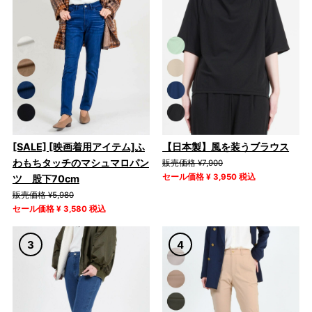
[SALE] [映画着用アイテム]ふ
【日本製】風を装うブラウス
わもちタッチのマシュマロパン
販売価格 ¥7,900
セール価格 ¥ 3,950 税込
ツ 股下70cm
販売価格 ¥5,980
セール価格 ¥ 3,580 税込