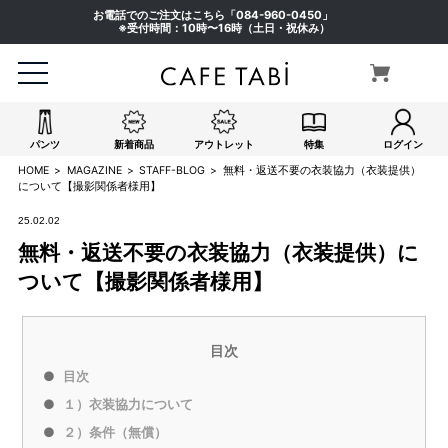
お電話でのご注文はこちら「
084-960-0450
」
※受付時間：10時〜16時（土日・祝休み）
パンツ
新着商品
アウトレット
特集
ログイン
HOME
MAGAZINE
STAFF-BLOG
無料・返送不要の衣装協力（衣装提供）
について【撮影関係者様用】
25.02.02
無料・返送不要の衣装協力（衣装提供）に
ついて【撮影関係者様用】
目次
目次
１）衣装協力について
２）条件（無償）