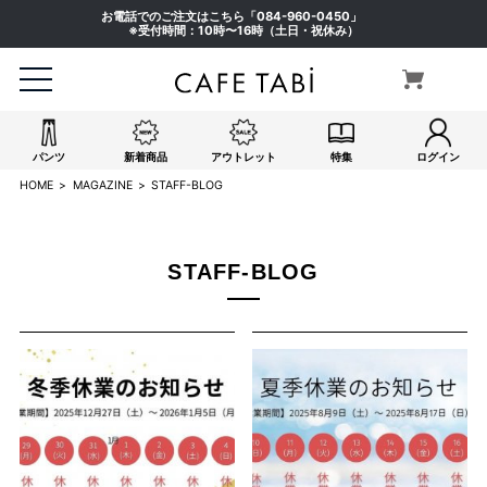
お電話でのご注文はこちら「
084-960-0450
」
※受付時間：10時〜16時（土日・祝休み）
パンツ
新着商品
アウトレット
特集
ログイン
HOME
MAGAZINE
STAFF-BLOG
STAFF-BLOG