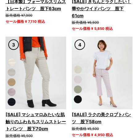
【日本製】フォーマルスリムス
[SALE] きちんとラクしたい！
トレートパンツ 股下63cm
華やかワイドパンツ 股下
61cm
販売価格 ¥7,900
セール価格 ¥ 7,110 税込
販売価格 ¥6,500
セール価格 ¥ 5,850 税込
[SALE] マシュマロみたいな肌
[SALE] ラクの美クロプトパン
触りのふわもちスリムストレー
ツ 股下58cm
トパンツ 股下70cm
販売価格 ¥5,500
セール価格 ¥ 4,950 税込
販売価格 ¥6,500