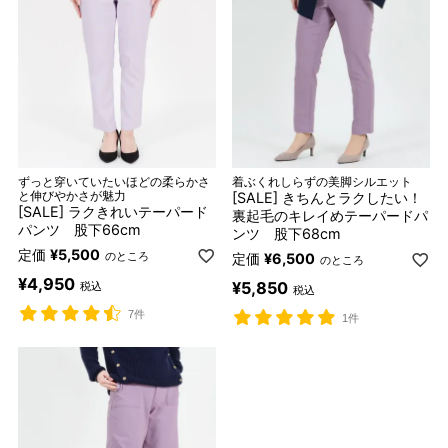
ずっと穿いていたいほどの柔らかさ
着ぶくれしらずの美脚シルエット
と伸びやかさが魅力
[SALE] きちんとラクしたい！
[SALE] ラクきれいテーパード
裏起毛のキレイめテーパードパ
パンツ 股下66cm
ンツ 股下68cm
定価
¥
5,500
のところ
定価
¥
6,500
のところ
¥
4,950
¥
5,850
税込
税込
7件
1件