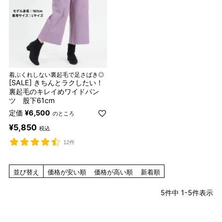
着ぶくれしない裏起毛で足さばき◎
[SALE] きちんとラクしたい！
裏起毛のキレイめワイドパン
ツ 股下61cm
定価
¥
6,500
のところ
¥
5,850
税込
12件
並び替え
価格が安い順
価格が高い順
新着順
5
件中
1
-
5
件表示