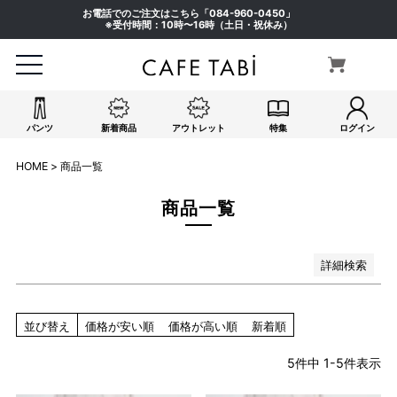
ピンク系
お電話でのご注文はこちら「
084-960-0450
」
イエロー系
※受付時間：10時〜16時（土日・祝休み）
オレンジ系
グリーン系
ブラウン系
パープル系
パンツ
新着商品
アウトレット
特集
ログイン
その他（柄）
在庫なし商品
HOME
商品一覧
在庫なし商品を表示しない
商品一覧
検索
詳細検索
並び替え
価格が安い順
価格が高い順
新着順
5
件中
1
-
5
件表示