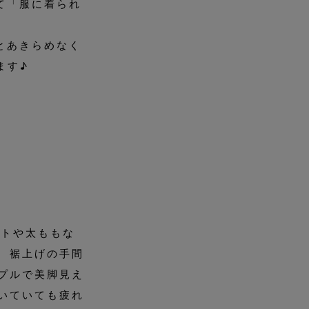
て「服に着られ
とあきらめなく
ます♪
ストや太ももな
 裾上げの手間
プルで美脚見え
いていても疲れ