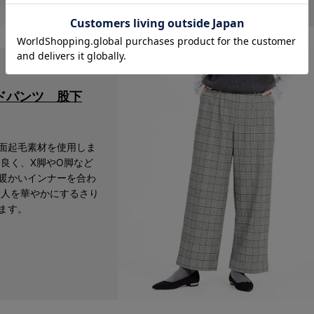
ドパンツ 股下
面起毛素材を使用しま
良く、X脚やO脚など
暖かいインナーを合わ
大人を華やかにするさり
ます。