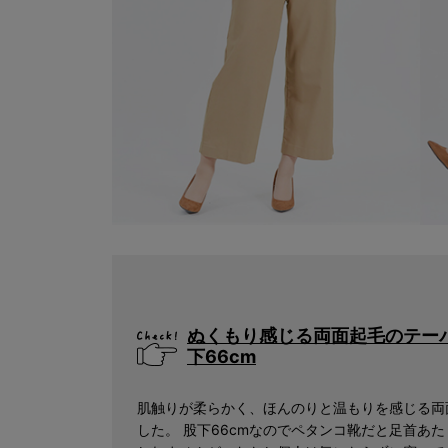
キーワード
ぬくもり感じる両面起毛のテー
下66cm
肌触りが柔らかく、ほんのりと温もりを感じる両
検索
した。 股下66cmなのでペタンコ靴だと足首あ