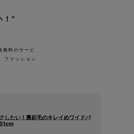
！”
換無料のサービ
。ファッション
クしたい！裏起毛のキレイめワイドパ
1cm