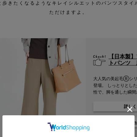
と歩きたくなるようなキレイシルエットのパンツスタイ
ただけますよ。
【日本製】
トパンツ 
大人気の美起毛Ⓡシリ
登場。 しっとりとし
性で、脚を通した瞬間
詳しく
＜股下63c