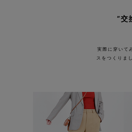
”
実際に穿いて
スをつくりま