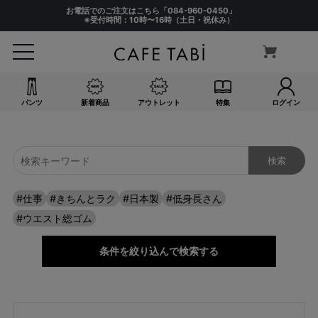
お電話でのご注文はこちら「
084-960-0450
」
※受付時間：10時〜16時（土日・祝休み）
サイズ
指定なし
S(61)
M(64)
L(67)
パンツ
新着商品
アウトレット
特集
ログイン
LL(70)
3L(73)
4L(76)
F
#仕事
#きちんとラク
#日本製
#低身長さん
カラー
#ウエスト総ゴム
指定なし
ホワイト系
条件を絞り込んで検索する
ブラック系
ベージュ系
グレー系
ネイビー系