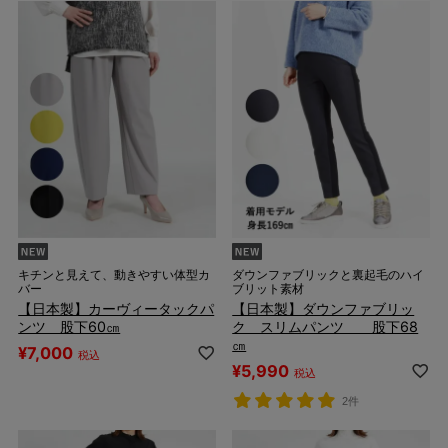
キチンと見えて、動きやすい体型カ
ダウンファブリックと裏起毛のハイ
バー
ブリット素材
【日本製】カーヴィータックパ
【日本製】ダウンファブリッ
ンツ 股下60㎝
ク スリムパンツ 股下68
㎝
¥
7,000
税込
¥
5,990
税込
2件