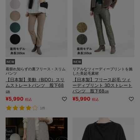
着膨れ知らずの裏フリース・スリム
リアルなツィーディープリントを施
パンツ
した美起毛素材
【日本製】美動（BIDO）スリ
【日本製】フリース起毛 ツィ
ムストレートパンツ 股下68
ーディプリント 3Dストレート
㎝
パンツ 股下68㎝
¥
5,990
¥
5,990
税込
税込
1件