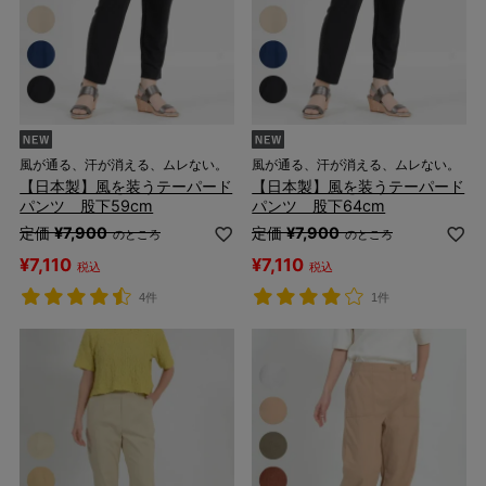
風が通る、汗が消える、ムレない。
風が通る、汗が消える、ムレない。
【日本製】風を装うテーパード
【日本製】風を装うテーパード
パンツ 股下59cm
パンツ 股下64cm
定価
¥
7,900
定価
¥
7,900
のところ
のところ
¥
7,110
¥
7,110
税込
税込
4件
1件