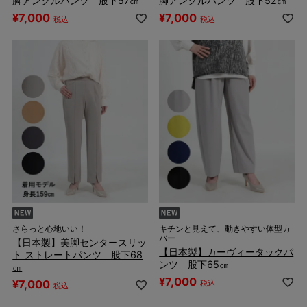
脚アンクルパンツ 股下57㎝
脚アンクルパンツ 股下52㎝
¥
7,000
¥
7,000
税込
税込
さらっと心地いい！
キチンと見えて、動きやすい体型カ
バー
【日本製】美脚センタースリッ
【日本製】カーヴィータックパ
ト ストレートパンツ 股下68
ンツ 股下65㎝
㎝
¥
7,000
¥
7,000
税込
税込