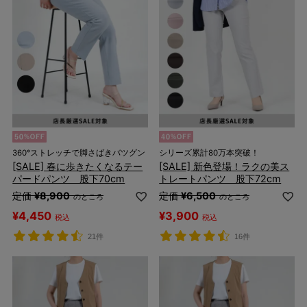
360°ストレッチで脚さばきバツグン
シリーズ累計80万本突破！
[SALE] 春に歩きたくなるテー
[SALE] 新色登場！ラクの美ス
パードパンツ 股下70cm
トレートパンツ 股下72cm
定価
¥
8,900
定価
¥
6,500
のところ
のところ
¥
4,450
¥
3,900
税込
税込
21件
16件