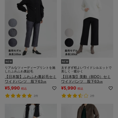
リアルなツィーディープリントを施
太すぎず程よいワイドシルエットで
したふわふわ裏起毛
美しく・暖かく
【日本製】ふわふわ裏起毛セミ
【日本製】美動（BIDO）セミ
ワイドパンツ 股下63㎝
ワイドパンツ 股下63㎝
¥
5,990
¥
5,990
税込
税込
2件
2件