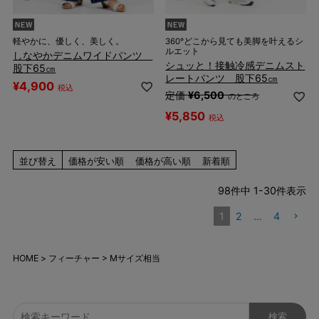
軽やかに、優しく、美しく。
360°どこから見ても美脚を叶えるシ
ルエット
しなやかデニムワイドパンツ
シュッと！接触冷感デニムスト
股下65㎝
レートパンツ 股下65㎝
¥
4,900
税込
定価
¥
6,500
のところ
¥
5,850
税込
並び替え
価格が安い順
価格が高い順
新着順
98
件中
1
-
30
件表示
1
2
…
4
HOME
フィーチャー
Mサイズ相当