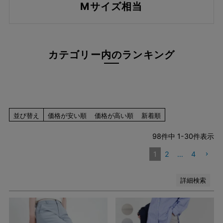
Mサイズ相当
ブルー系
レッド系
ピンク系
イエロー系
カテゴリー内のランキング
オレンジ系
グリーン系
ブラウン系
パープル系
その他（柄）
並び替え
価格が安い順
価格が高い順
新着順
在庫なし商品
在庫なし商品を表示しない
98
件中
1
-
30
件表示
1
2
…
4
検索
詳細検索