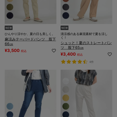
ひんやり涼やか、夏の日も美しく。
清涼感のある麻混素材で夏を涼し
く！
麻涼みテーパードパンツ 股下
シュッと！夏のストレートパン
66㎝
ツ 股下65㎝
¥
3,500
税込
¥
3,400
税込
4件