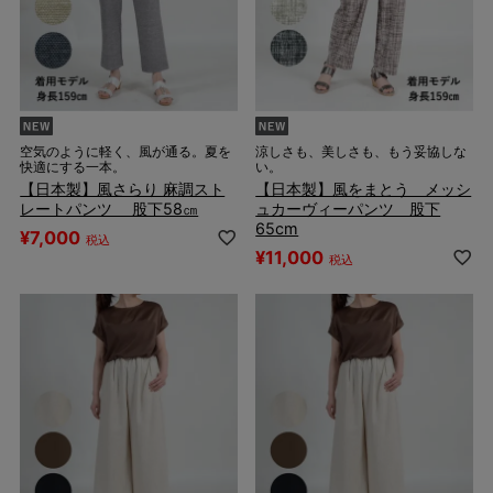
空気のように軽く、風が通る。夏を
涼しさも、美しさも、もう妥協しな
快適にする一本。
い。
【日本製】風さらり 麻調スト
【日本製】風をまとう メッシ
レートパンツ 股下58㎝
ュカーヴィーパンツ 股下
65cm
¥
7,000
税込
¥
11,000
税込