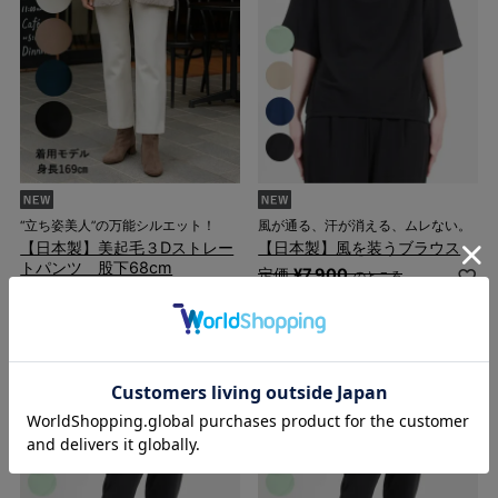
“立ち姿美人”の万能シルエット！
風が通る、汗が消える、ムレない。
【日本製】美起毛３Dストレー
【日本製】風を装うブラウス
トパンツ 股下68cm
定価
¥
7,900
のところ
¥
5,990
税込
¥
3,950
税込
1件