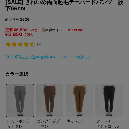
[SALE] きれいめ両面起毛テーパードパンツ 股
下66cm
商品番号
2526
定価
¥
6,500
のところ
獲得ポイント
59
POINT
¥
5,850
税込
5件
7,000円以上で送料無料(※キャンペーン時除く）
カラー選択
へリンボンラ
ガンクラブブ
キャメル
グレンチェッ
イトグレー
ラウン
クチャコール