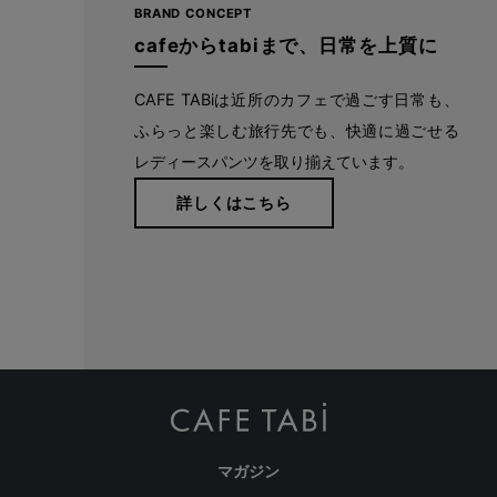
BRAND CONCEPT
ハイクオリティなパターンと丁寧な縫製でもっと美しく。や
cafeからtabiまで、日常を上質に
りたいことを妨げず、好きなことを目一杯楽しめる、1日中
はいていたくなるようなはき心地で旅やお出かけに。
CAFE TABiは近所のカフェで過ごす日常も、
ふらっと楽しむ旅行先でも、快適に過ごせる
詳しくはこちら
レディースパンツを取り揃えています。
詳しくはこちら
注意事項
当店は、複数の販売ルートと在庫を共有し販売しております。
在庫数の更新については鋭意努めておりますが、ご注文いただいた時
点で在庫切れが発生してしまう場合がございます。
その際はキャンセルをお願いする場合、またはお客様がよろしければ
色違いや類似商品のご案内をさせていただければと思います。
マガジン
誠に勝手ながら、ご了承のほどよろしくお願いいたします。