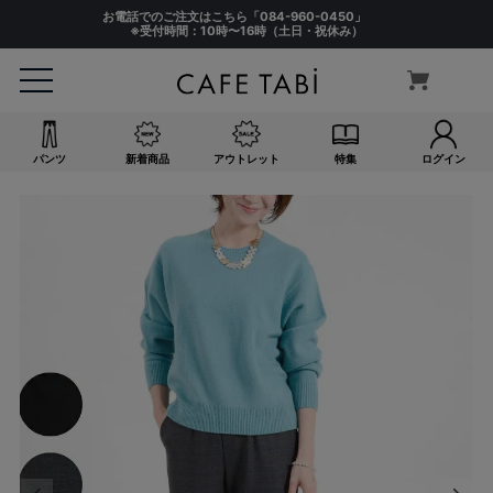
お電話でのご注文はこちら「
084-960-0450
」
※受付時間：10時〜16時（土日・祝休み）
パンツ
新着商品
アウトレット
特集
ログイン