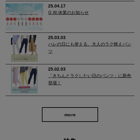
cafeからtabiまで、日常を上質に
25.04.17
G.W.休業のお知らせ
25.03.03
ハレの日にも使える、大人のラク映えパン
ツ
25.02.03
「きちんとラクしたい日のパンツ」に新色
登場！
自分に似合うものを知っている人、年齢を重ねるごとに輝く
人に向けて、オンラインショップ「CAFE TABi」は日常・非
日常と分けず、近所のカフェで過ごす日常も、ふらっと楽し
more
む旅行先でも、快適に過ごすための商品づくりを目指してい
ます。