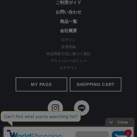
商品画像は撮影環境、またご利用のPC環境等により実物と異なって見
ご利用ガイド
える場合がございます。
お問い合わせ
商品一覧
お手入れについて
会社概要
・生地の特性上、洗濯後多少縮むことがあります。
ログイン
会員登録
・洗濯には漂白剤や蛍光増白剤入り洗剤のご使用はお避けください。
特定商取引法に基づく表記
・長時間濡れたままにせず、洗濯後は形を整えて陰干しをしてくださ
プライバシーポリシー
い。
ログアウト
・汗や雨で湿った場合は摩擦により他のものに色が移ることがありま
すので、ご注意ください。
MY PAGE
SHOPPING CART
・濃色製品の場合、単独で洗濯をしてください。
・アイロンの際は、あて布をしてください。
・繊維の表面が着用中にこすられたり、もまれたりすると毛羽の小さ
なもつれが絡み合い、次第に大きくなって毛玉（ピリング）ができま
す。これは、素材の特性上避けられない現象で、その発生を完全に防
©2020 Apparel Ai All Rights reserved.
止することはできません。ピリングがができましたら、引っ張って取