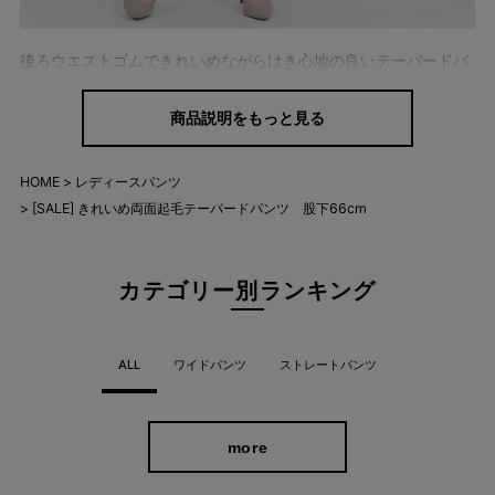
後ろウエストゴムできれいめながらはき心地の良いテーパードパ
ンツ。
商品説明をもっと見る
タテヨコ伸びるストレッチ素材で一日中快適に過ごしていただけ
ます。
HOME
レディースパンツ
両面起毛素材なので、肌触りも柔らかくあたたかいのが特長。
[SALE] きれいめ両面起毛テーパードパンツ 股下66cm
美シルエットとオシャレ感どちらもGET
カテゴリー別ランキング
ALL
ワイドパンツ
ストレートパンツ
more