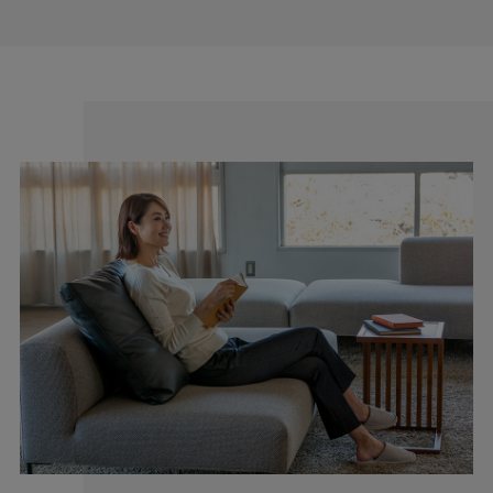
わたしの店舗がある福山市のある備後地域は、江戸時代から
藍染による絣織物を特産。裁断、縫製、仕上げ等の工場が数
多くあります。私たちはこの地で1983年の創業以来、年間
540,000本のレディースパンツを生産しています。
1本の糸から、そして1枚の生地から、多くの職人の手によっ
てCAFE TABiのレディースパンツはできあがっています。