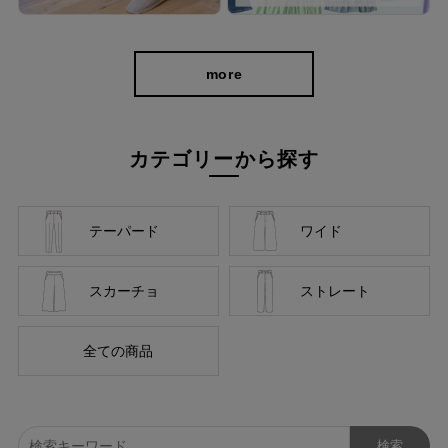
美しく、はきやすく、長く使える
more
カテゴリーから探す
テーパード
ワイド
スカーチョ
ストレート
全ての商品
お届けしたいのは、人の手から生まれる本物の良さと安心
感。 ベーシックなデザインだからこそ「はきやすい」「長
く使える」という基本を忠実に守り、独自デザインのパンツ
を作り続けてきました。