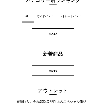
カテゴリー別ランキング
ALL
ワイドパンツ
ストレートパンツ
more
新着商品
フィットし過ぎない絶妙なシルエットにこだわったフェイクレザ
ーパンツ。
パンツの裏地には、起毛したニット素材を貼り付けているので寒
more
い日も暖かく穿いていただけます。
アウトレット
女性らしく着こなせる
在庫限り、全品30%OFF以上のスペシャル価格！