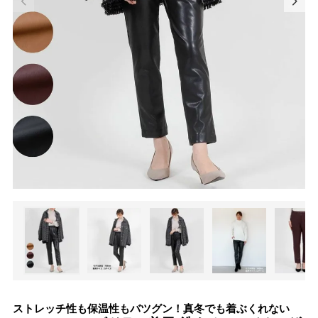
ストレッチ性も保温性もバツグン！真冬でも着ぶくれない