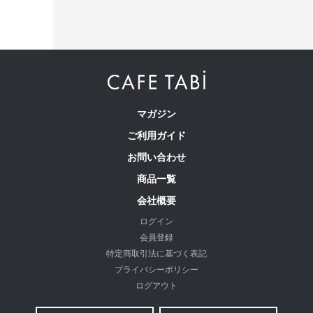
1本の糸から、そして1枚の生地から、多くの職人の手によっ
てCAFE TABiのレディースパンツはできあがっています。
ハイクオリティなパターンと丁寧な縫製でもっと美しく。や
マガジン
りたいことを妨げず、好きなことを目一杯楽しめる、1日中
ご利用ガイド
はいていたくなるようなはき心地で旅やお出かけに。
お問い合わせ
商品一覧
詳しくはこちら
会社概要
ログイン
会員登録
特定商取引法に基づく表記
プライバシーポリシー
注意事項
ログアウト
当店は、複数の販売ルートと在庫を共有し販売しております。