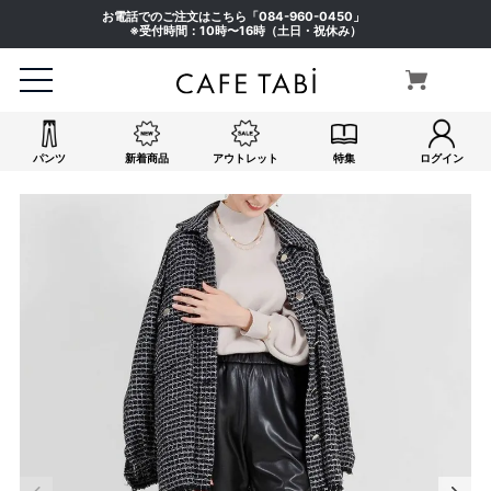
お電話でのご注文はこちら「
084-960-0450
」
※受付時間：10時〜16時（土日・祝休み）
パンツ
新着商品
アウトレット
特集
ログイン