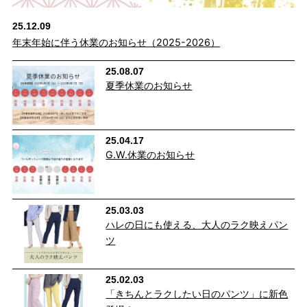
25.12.09
キレイ見えするデザインながら、ウエストゴムなのでリラクシー
年末年始に伴う休業のお知らせ（2025-2026）
な穿き心地です。
本来の膝位置より少し高い位置に切り替えを入れることで、脚を
25.08.07
夏季休業のお知らせ
長く見せる脚長効果も。
大きめニットやワンピースと合わせて穿くのがおすすめ。相反す
る素材をミックスすることで、レザーのハードさが緩和され、女
25.04.17
性らしさが際立つ着こなしに♪
G.W.休業のお知らせ
25.03.03
ハレの日にも使える、大人のラク映えパン
ツ
25.02.03
「きちんとラクしたい日のパンツ」に新色