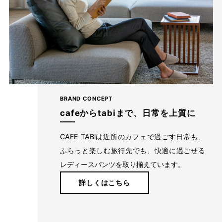
わたしの店舗がある福山市のある備後地域は、江戸時代から
藍染による絣織物を特産。裁断、縫製、仕上げ等の工場が数
BRAND CONCEPT
多くあります。私たちはこの地で1983年の創業以来、年間
cafeからtabiまで、日常を上質に
540,000本のレディースパンツを生産しています。
CAFE TABiは近所のカフェで過ごす日常も、
ふらっと楽しむ旅行先でも、快適に過ごせる
レディースパンツを取り揃えています。
詳しくはこちら