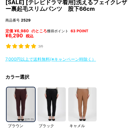
[SALE] [テレビドラマ着用]洗えるフェイクレザ
ー裏起毛スリムパンツ 股下66cm
商品番号
2529
定価
¥
6,980
のところ
獲得ポイント
63
POINT
¥
6,290
税込
3件
7,000円以上で送料無料(※キャンペーン時除く）
カラー選択
ブラウン
ブラック
キャメル