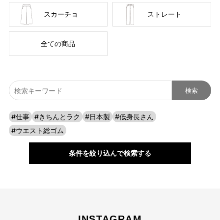
スカーチョ
ストレート
経験を積み重ねた人にしか分からない“本物のスタンダー
ド”があるとすればそれはこんな形なのかもしれません。忙
全ての商品
しい毎日をおくる全ての女性にもっと軽やかに、もっと自分
らしくオシャレを楽しんでいただければ嬉しいです。
美しく、はきやすく、長く使える
#仕事
#きちんとラク
#日本製
#低身長さん
#ウエスト総ゴム
条件を絞り込んで検索する
INSTAGRAM