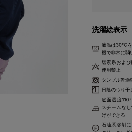
洗濯絵表示
液温は30℃
機で非常に弱
塩素系および
使用禁止
タンブル乾燥
日陰のつり干
底面温度11
スチームなし
げができる
石油系溶剤に