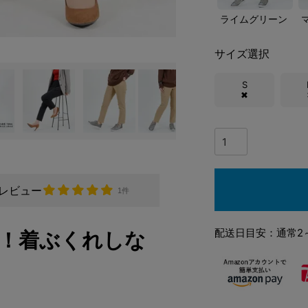
ライムグリーン
サイズ選択
S
✖
レビュー
1件
配送日目安：通常2
！着ぶくれしな