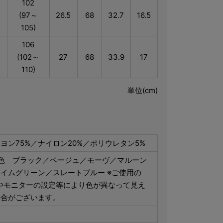
102
(97～
26.5
68
32.7
16.5
105)
106
(102～
27
68
33.9
17
110)
単位(cm)
ヨン75%／ナイロン20%／ポリウレタン5%
6色 ブラック／ベージュ／モーヴ／マルーン
イムグリーン／スレートブルー ※ご使用の
やモニターの設定等により色が異なって見え
場合がございます。
国