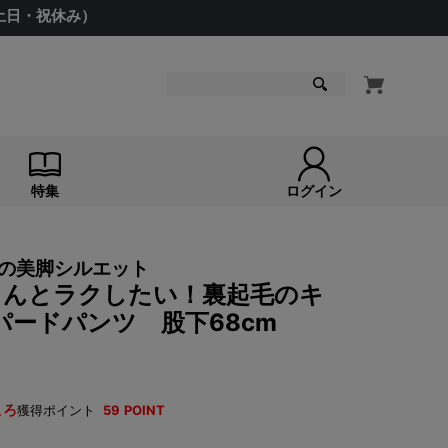
（土日・祝休み）
検索
特集
ログイン
の美脚シルエット
 きちんとラクしたい！裏起毛のキ
パードパンツ 股下68cm
ころ
獲得ポイント
59
POINT