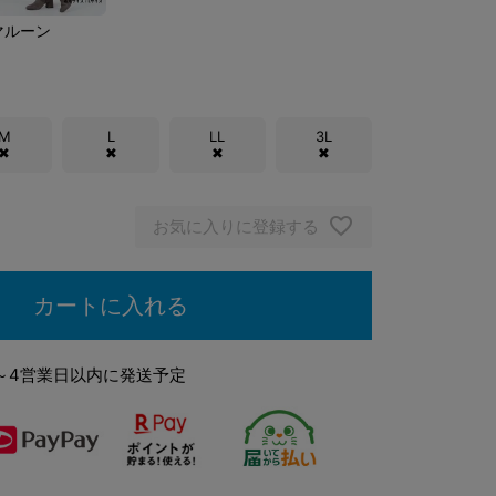
マルーン
スレートブルー
M
L
LL
3L
✖
✖
✖
✖
お気に入りに登録する
カートに入れる
～4営業日以内に発送予定