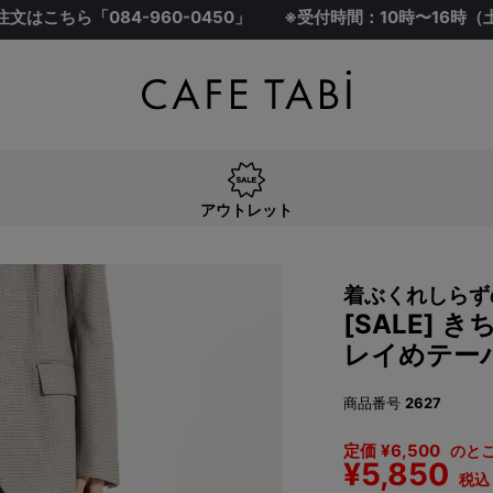
注文はこちら「
084-960-0450
」
※受付時間：10時〜16時
アウトレット
着ぶくれしらず
[SALE]
レイめテー
商品番号
2627
定価
¥
6,500
のと
¥
5,850
税込