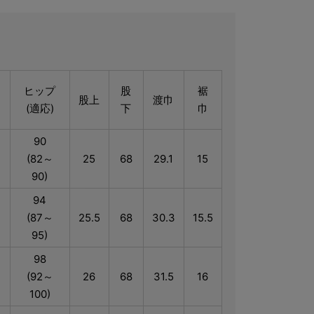
ヒップ
股
裾
股上
渡巾
(適応)
下
巾
90
(82～
25
68
29.1
15
90)
94
(87～
25.5
68
30.3
15.5
95)
98
(92～
26
68
31.5
16
100)