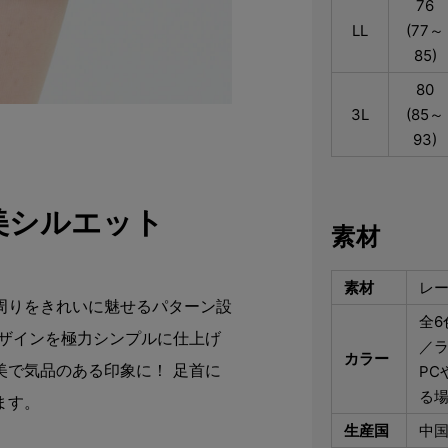
76
LL
(77～
85)
80
3L
(85～
93)
美シルエット
素材
素材
レー
周りをきれいに魅せるパターン設
全
デザインを極力シンプルに仕上げ
／ラ
カラー
美で気品のある印象に！ 足首に
PC
る
ます。
生産国
中