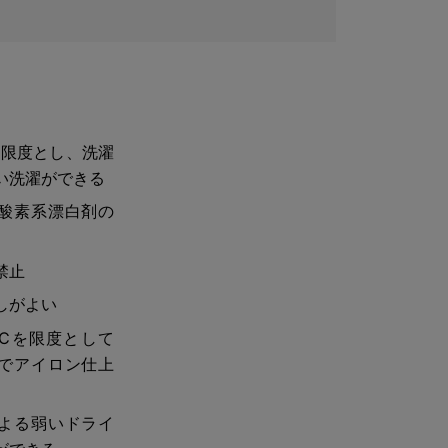
を限度とし、洗濯
い洗濯ができる
酸素系漂白剤の
禁止
しがよい
0℃を限度として
でアイロン仕上
よる弱いドライ