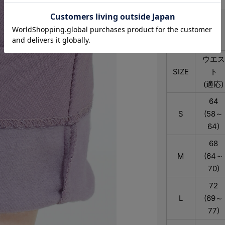
サイズ
ウエス
SIZE
ト
(適応)
64
S
(58～
64)
68
M
(64～
70)
72
L
(69～
77)