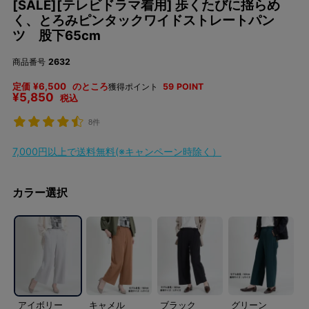
[SALE][テレビドラマ着用] 歩くたびに揺らめ
く、とろみピンタックワイドストレートパン
ツ 股下65cm
商品番号
2632
定価
¥
6,500
のところ
獲得ポイント
59
POINT
¥
5,850
税込
8件
7,000円以上で送料無料(※キャンペーン時除く）
カラー選択
アイボリー
キャメル
ブラック
グリーン