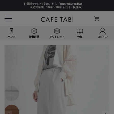
お電話でのご注文はこちら「
084-960-0450
」
※受付時間：10時〜16時（土日・祝休み）
パンツ
新着商品
アウトレット
特集
ログイン