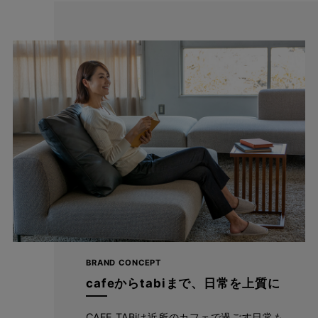
前開き見えとヒップの飾りポケットがポイン
ト
BRAND CONCEPT
ウエスト総ゴムで楽なはき心地のまま、“前開きにみえる”デザイ
cafeからtabiまで、日常を上質に
ンで、上品きれい見え。 タックインをしたときもすっきりと見え
るベルト仕様だから、コーデの幅も広がります。 深めの股上は腰
CAFE TABiは近所のカフェで過ごす日常も、