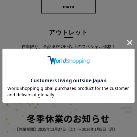
more
アウトレット
在庫限り、全品30%OFF以上のスペシャル価格！
more
ウエスト総ゴム＆バックギャザーではき心地
バツグン
ウエストから裾にかけてストンと真っすぐなラインは、X脚やO脚
スタッフブログ
など気になる脚の形を拾いにくいシルエット。 さらに、腰と膝の
位置を高めにしたことで、スタイルアップ効果◎
後ろの部分にはギャザーを寄せているため、見た目はスッキリし
ながらも締め付け感は少なく、長時間穿いていても窮屈さを感じ
にくくなっています。