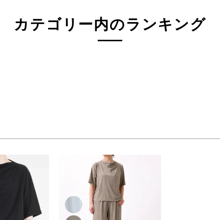
3L(73)
4L(76)
F
カテゴリー内のランキング
ジュ系
グレー系
ネイビー系
系
オレンジ系
グリーン系
検索