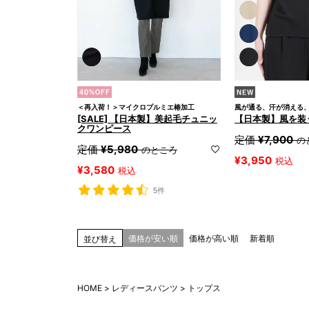
＜再入荷！＞マイクロプルミエ椿加工
風が通る、汗が消える
[SALE] 【日本製】美起毛チュニッ
【日本製】風を装
クワンピース
定価
¥
7,900
の
定価
¥
5,980
のところ
¥
3,950
税込
¥
3,580
税込
5件
価格が安い順
価格が高い順
新着順
並び替え
HOME
レディースパンツ
トップス