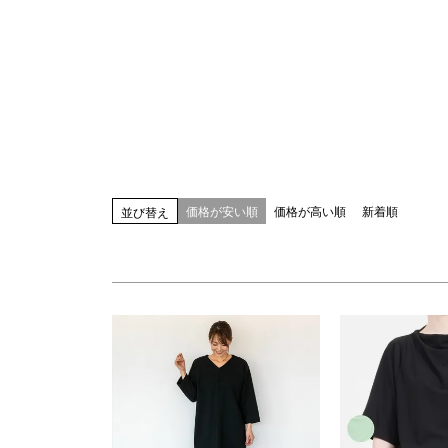
指定なし
S(61)
M(64)
L(67)
LL(70)
カラー
指定なし
ホワイト系
ブラック系
ベー
ブルー系
レッド系
ピンク系
イエロー
ブラウン系
パープル系
その他（柄）
価格が安い順
価格が高い順
新着順
並び替え