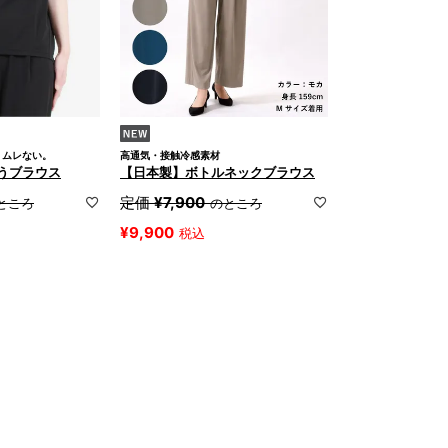
、ムレない。
高通気・接触冷感素材
うブラウス
【日本製】ボトルネックブラウス
定価
¥
7,900
ところ
のところ
¥
9,900
税込