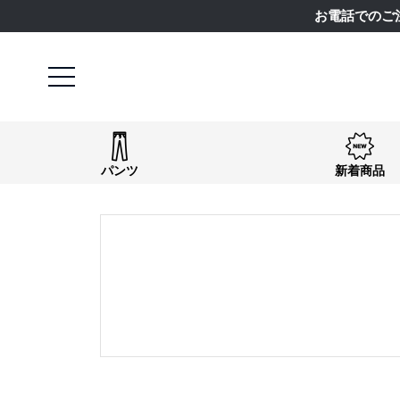
お電話でのご
キーワード
パンツ
新着商品
検索
価格
〜
商品タグ
NEW
日本製
クーポン対象
まとめ割
サイズ