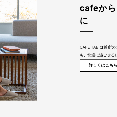
cafeか
に
CAFE TABiは
も、快適に過ごせる
詳しくはこち