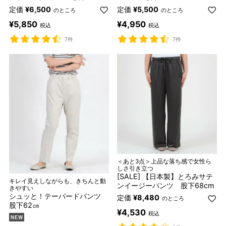
定価
¥
6,500
定価
¥
5,500
のところ
のところ
¥
5,850
¥
4,950
税込
税込
7件
7件
＜あと3点＞上品な落ち感で女性ら
しさ引き立つ
[SALE] 【日本製】とろみサテ
キレイ見えしながらも、きちんと動
ンイージーパンツ 股下68cm
きやすい
シュッと！テーパードパンツ
定価
¥
8,480
のところ
股下62㎝
¥
4,530
税込