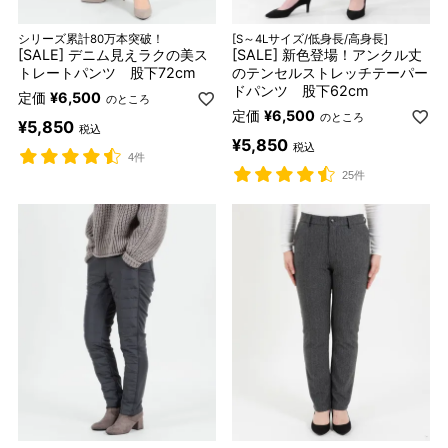
シリーズ累計80万本突破！
[S～4Lサイズ/低身長/高身長]
[SALE] デニム見えラクの美ス
[SALE] 新色登場！アンクル丈
トレートパンツ 股下72cm
のテンセルストレッチテーパー
ドパンツ 股下62cm
定価
¥
6,500
のところ
定価
¥
6,500
のところ
¥
5,850
税込
¥
5,850
税込
4件
25件