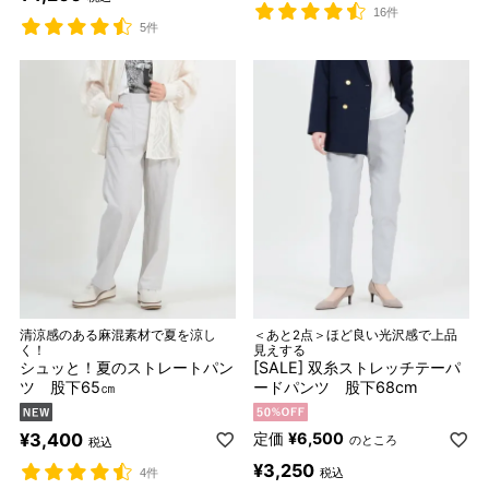
16件
5件
清涼感のある麻混素材で夏を涼し
＜あと2点＞ほど良い光沢感で上品
く！
見えする
シュッと！夏のストレートパン
[SALE] 双糸ストレッチテーパ
ツ 股下65㎝
ードパンツ 股下68cm
¥
3,400
定価
¥
6,500
のところ
税込
¥
3,250
税込
4件