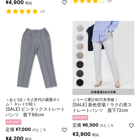
2件
¥
4,900
税込
1件
＜あと3点＞大人世代の最愛ボト
シリーズ累計80万本突破！
ム！ キレイが続く
[SALE] 新色登場！ラクの美ス
[SALE] ピンタックストレート
トレートパンツ 股下72cm
パンツ 股下66cm
定価
¥
6,500
のところ
定価
¥
7,000
のところ
¥
3,900
税込
¥
4,200
税込