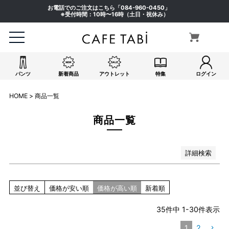
ピンク系
お電話でのご注文はこちら「
084-960-0450
」
イエロー系
※受付時間：10時〜16時（土日・祝休み）
オレンジ系
グリーン系
ブラウン系
パープル系
パンツ
新着商品
アウトレット
特集
ログイン
その他（柄）
在庫なし商品
HOME
商品一覧
在庫なし商品を表示しない
商品一覧
検索
詳細検索
並び替え
価格が安い順
価格が高い順
新着順
35
件中
1
-
30
件表示
1
2