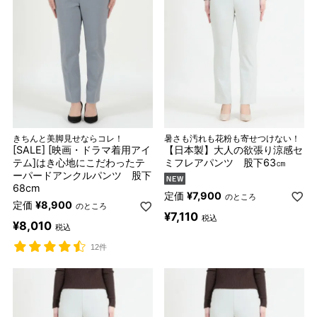
きちんと美脚見せならコレ！
暑さも汚れも花粉も寄せつけない！
[SALE] [映画・ドラマ着用アイ
【日本製】大人の欲張り涼感セ
テム]はき心地にこだわったテ
ミフレアパンツ 股下63㎝
ーパードアンクルパンツ 股下
68cm
定価
¥
7,900
のところ
定価
¥
8,900
のところ
¥
7,110
税込
¥
8,010
税込
12件