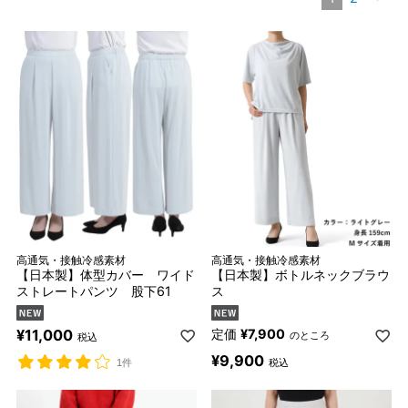
高通気・接触冷感素材
高通気・接触冷感素材
【日本製】体型カバー ワイド
【日本製】ボトルネックブラウ
ストレートパンツ 股下61
ス
¥
11,000
定価
¥
7,900
のところ
税込
¥
9,900
税込
1件