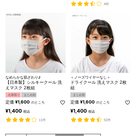
4件
なめらかな肌ざわり♪
＜ノーズワイヤーなし＞
【日本製】シルキークール 洗
ドライクール 洗えマスク 2枚
えマスク 2枚組
組
在庫限り
まとめ割
まとめ割
定価
¥
1,600
定価
¥
1,600
のところ
のところ
¥
1,400
¥
1,400
税込
税込
11件
52件