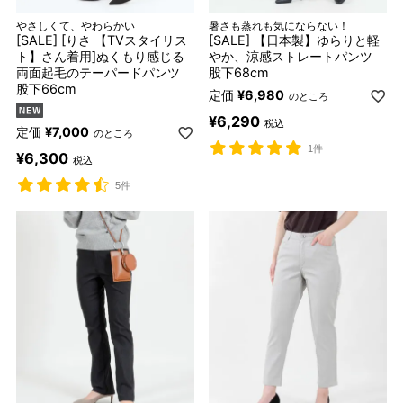
やさしくて、やわらかい
暑さも蒸れも気にならない！
[SALE] [りさ 【TVスタイリス
[SALE] 【日本製】ゆらりと軽
ト】さん着用]ぬくもり感じる
やか、涼感ストレートパンツ
両面起毛のテーパードパンツ
股下68cm
股下66cm
定価
¥
6,980
のところ
¥
6,290
税込
定価
¥
7,000
のところ
1件
¥
6,300
税込
5件