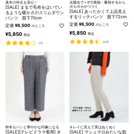
真冬の外出も安心！
太陽光で＋6℃発熱・蓄熱するから
[SALE] まるで毛布をはいてい
ポカポカがつづく
[SALE] あったかくて上品見え
るような暖かさのスリムダウン
するリッチパンツ 股下72cm
パンツ 股下70cm
定価
¥
6,500
のところ
定価
¥
6,500
のところ
¥
5,850
¥
5,850
税込
税込
16件
1件
秋冬もパッと華やかな印象になる
キレイに見えて実はぬくぬく
[SALE][テレビドラマ着用] き
[SALE] マシュマロみたいな肌