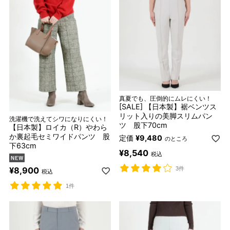
真夏でも、圧倒的にムレにくい！
[SALE] 【日本製】裾ベンツス
リット入りの美脚スリムパン
洗濯機で洗えてシワになりにくい！
ツ 股下70cm
【日本製】ロイカ（R）やわら
か裏起毛セミワイドパンツ 股
定価
¥
9,480
のところ
下63cm
¥
8,540
税込
3件
¥
8,900
税込
1件