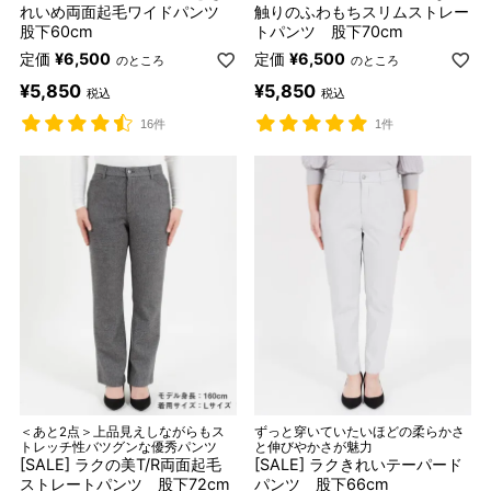
れいめ両面起毛ワイドパンツ
触りのふわもちスリムストレー
股下60cm
トパンツ 股下70cm
定価
¥
6,500
定価
¥
6,500
のところ
のところ
¥
5,850
¥
5,850
税込
税込
16件
1件
＜あと2点＞上品見えしながらもス
ずっと穿いていたいほどの柔らかさ
トレッチ性バツグンな優秀パンツ
と伸びやかさが魅力
[SALE] ラクの美T/R両面起毛
[SALE] ラクきれいテーパード
ストレートパンツ 股下72cm
パンツ 股下66cm