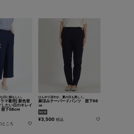
な日に頼もしい。
ひんやり涼やか、夏の日も美しく。
ドラマ着用] 新色登
麻涼みテーパードパンツ 股下66
クしたい日のキレイ
㎝
股下58cm
¥
3,500
税込
のところ