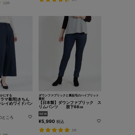
13件
かにする
ダウンファブリックと裏起毛のハイブリット
ビドラマ着用]きちん
素材
【日本製】ダウンファブリック ス
キレイめワイドパン
リムパンツ 股下68㎝
のところ
¥
5,990
税込
2件
8件