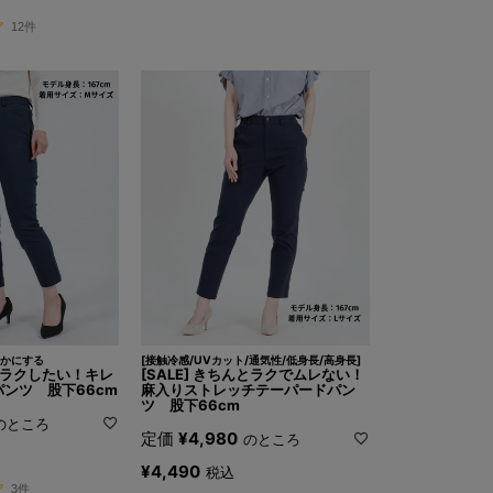
12件
かにする
[接触冷感/UVカット/通気性/低身長/高身長]
んとラクしたい！キレ
[SALE] きちんとラクでムレない！
ンツ 股下66cm
麻入りストレッチテーパードパン
ツ 股下66cm
のところ
定価
¥
4,980
のところ
¥
4,490
税込
3件