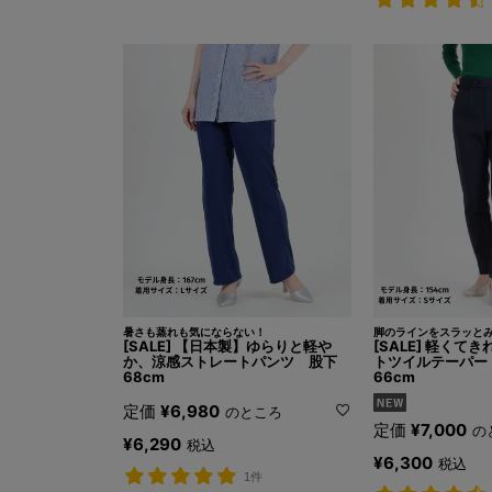
暑さも蒸れも気にならない！
脚のラインをスラッと
[SALE] 【日本製】ゆらりと軽や
[SALE] 軽くて
か、涼感ストレートパンツ 股下
トツイルテーパー
68cm
66cm
定価
¥
6,980
のところ
定価
¥
7,000
の
¥
6,290
税込
¥
6,300
税込
1件