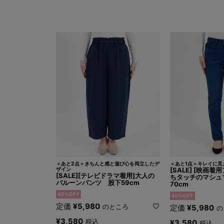
＜あと2点＞きちんと感と遊び心を両立したデ
＜あと1点＞キレイに見
ザイン
[SALE] [映画
[SALE][テレビドラマ着用]大人の
ちタッチのマシュ
バルーンパンツ 股下59cm
70cm
定価
¥
5,980
のところ
定価
¥
5,980
の
¥
3,580
税込
¥
3,580
税込