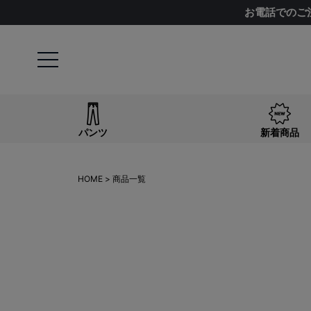
お電話でのご
〜
商品タグ
NEW
日本製
クーポン対象
まとめ割
サイズ
指定なし
S(61)
M(64)
L(67)
LL(70)
パンツ
新着商品
カラー
HOME
商品一覧
指定なし
ホワイト系
ブラック系
ベー
ブルー系
レッド系
ピンク系
イエロー
ブラウン系
パープル系
その他（柄）