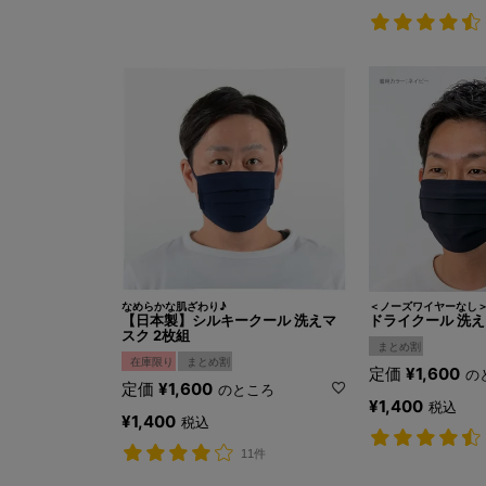
なめらかな肌ざわり♪
＜ノーズワイヤーなし
【日本製】シルキークール 洗えマ
ドライクール 洗え
スク 2枚組
まとめ割
在庫限り
まとめ割
定価
¥
1,600
の
定価
¥
1,600
のところ
¥
1,400
税込
¥
1,400
税込
11件