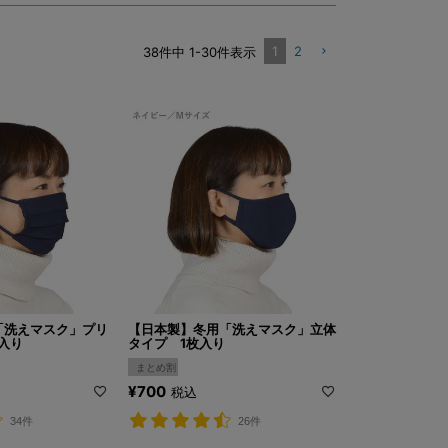
1
2
38
件中
1
-
30
件表示
「洗えマスク」プリ
【日本製】冬用「洗えマスク」立体
入り
タイプ 1枚入り
まとめ割
¥
700
税込
34件
26件