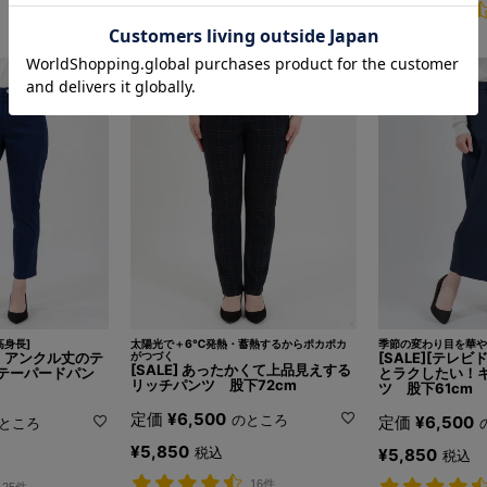
8件
高身長]
太陽光で＋6℃発熱・蓄熱するからポカポカ
季節の変わり目を華や
場！アンクル丈のテ
がつづく
[SALE][テレ
[SALE] あったかくて上品見えする
テーパードパン
とラクしたい！
リッチパンツ 股下72cm
ツ 股下61cm
定価
¥
6,500
のところ
定価
¥
6,500
ところ
¥
5,850
税込
¥
5,850
税込
16件
25件