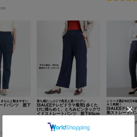
5件
、きちんと動きやすい
落ち感たっぷりで高見え度バツグン
シリーズ累計80万本
ードパンツ 股下
[SALE][テレビドラマ着用] 歩くた
キリ美脚！
[SALE][テレ
びに揺らめく、とろみピンタックワ
美ストレートパン
イドストレートパンツ 股下65cm
定価
¥
6,500
定価
¥
6,500
のところ
¥
5,850
税込
¥
5,850
税込
1件