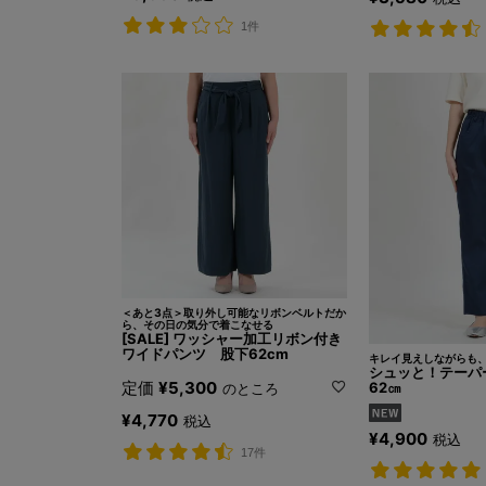
1件
＜あと3点＞取り外し可能なリボンベルトだか
ら、その日の気分で着こなせる
[SALE] ワッシャー加工リボン付き
ワイドパンツ 股下62cm
キレイ見えしながらも
シュッと！テーパ
定価
¥
5,300
62㎝
のところ
¥
4,770
税込
¥
4,900
税込
17件