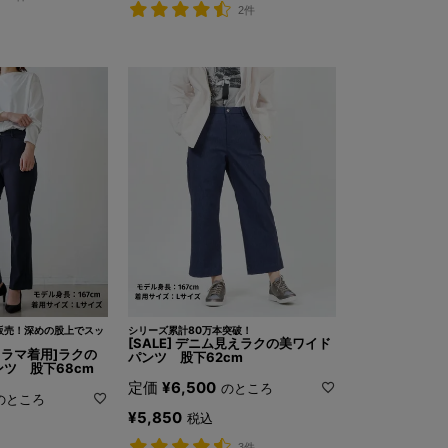
2件
販売！深めの股上でスッ
シリーズ累計80万本突破！
[SALE] デニム見えラクの美ワイド
ビドラマ着用]ラクの
パンツ 股下62cm
ツ 股下68cm
定価
¥
6,500
のところ
のところ
¥
5,850
税込
3件