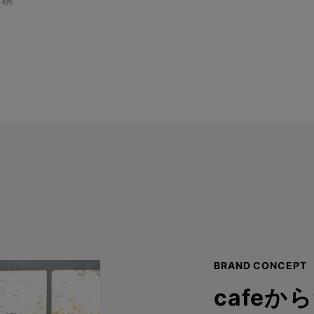
4件
BRAND CONCEPT
cafeか