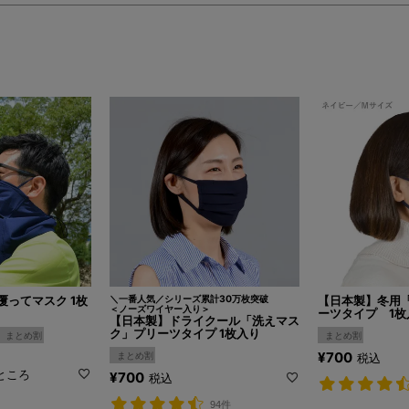
ってマスク 1枚
＼一番人気／シリーズ累計30万枚突破
【日本製】冬用
＜ノーズワイヤー入り＞
ーツタイプ 1枚
【日本製】ドライクール「洗えマス
ク」プリーツタイプ 1枚入り
まとめ割
まとめ割
¥
700
まとめ割
税込
ところ
¥
700
税込
94件