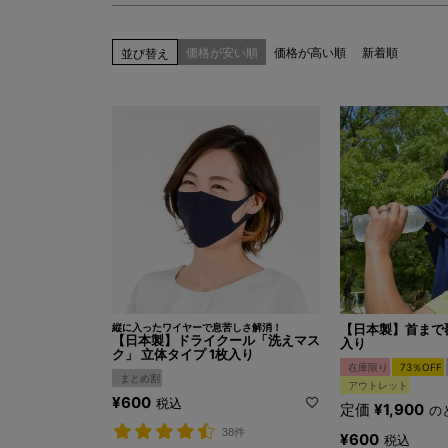
価格が安い順
価格が高い順
新着順
並び替え
縦に入ったワイヤーで息苦しさ解消！
【日本製】首まで覆
【日本製】ドライクール「洗えマス
入り
ク」 立体タイプ 1枚入り
在庫限り
73％OFF
まとめ割
アウトレット
¥
600
税込
定価
¥
1,900
の
38件
¥
600
税込