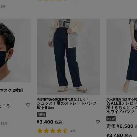
5件
＞
マスク 2枚組
清涼感のある麻混素材で夏を涼しく！
大人女性を悩ます不調
シュッと！夏のストレートパンツ
[SALE][テレビ
ところ
股下65㎝
場！きちんとラ
めワイドパンツ 
¥
3,400
税込
52件
定価
¥
6,500
4件
¥
3,480
税込