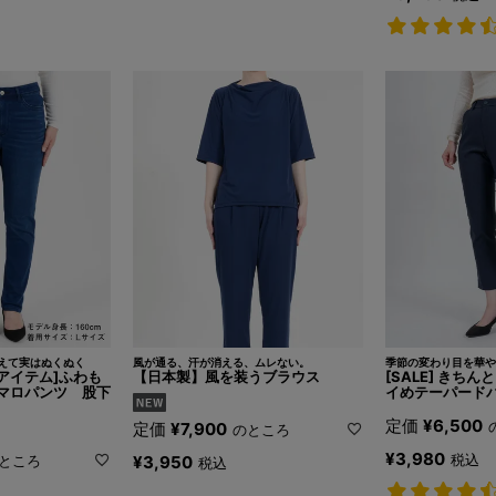
えて実はぬくぬく
風が通る、汗が消える、ムレない。
季節の変わり目を華や
着用アイテム]ふわも
【日本製】風を装うブラウス
[SALE] きち
マロパンツ 股下
イめテーパードパ
定価
¥
6,500
定価
¥
7,900
のところ
¥
3,980
税込
ところ
¥
3,950
税込