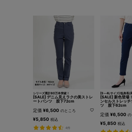
シリーズ累計80万本突破！
[S～4Lサイズ/低身長/
[SALE] デニム見えラクの美ストレ
[SALE] 新色登
ートパンツ 股下72cm
ンセルストレッチ
ツ 股下62cm
定価
¥
6,500
のところ
定価
¥
6,500
の
¥
5,850
税込
¥
5,850
税込
4件