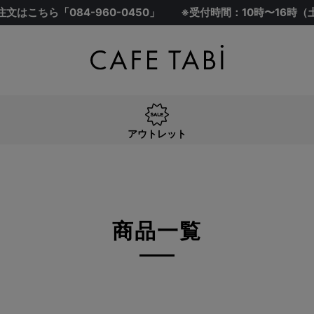
注文はこちら「
084-960-0450
」
※受付時間：10時〜16時
アウトレット
3L(73)
4L(76)
F
アウトレット
ジュ系
グレー系
ネイビー系
系
オレンジ系
グリーン系
商品一覧
検索