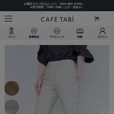
お電話でのご注文はこちら「
084-960-0450
」
※受付時間：10時〜16時（土日・祝休み）
パンツ
新着商品
アウトレット
特集
ログイン