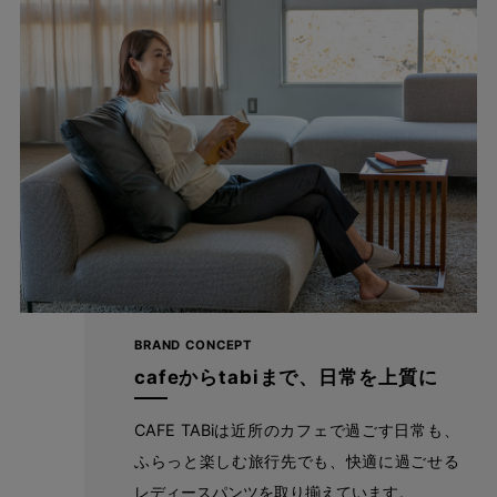
たどり着いたのは上質なストレッチ素材とシルエットから作
られるストレートパンツ。当店のパンツは、年齢にかかわら
ず、女性なら誰もが抱える体型の悩みに寄り添い、 変化し
やすい女性の体形にしっかりフィット、サポート。 長時間
はいていても疲れにくく、キレイと快適を両立します。
繊維のまちで福山で、年54万本のパンツ
BRAND CONCEPT
を生産
cafeからtabiまで、日常を上質に
CAFE TABiは近所のカフェで過ごす日常も、
ふらっと楽しむ旅行先でも、快適に過ごせる
レディースパンツを取り揃えています。