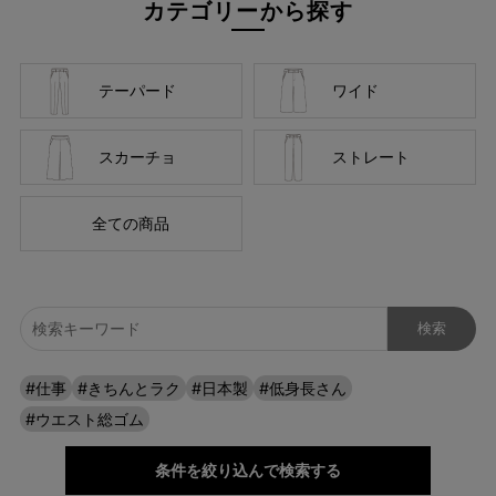
カテゴリーから探す
自分に似合うものを知っている人、年齢を重ねるごとに輝く
人に向けて、オンラインショップ「CAFE TABi」は日常・非
日常と分けず、近所のカフェで過ごす日常も、ふらっと楽し
テーパード
ワイド
む旅行先でも、快適に過ごすための商品づくりを目指してい
ます。
スカーチョ
ストレート
本物のスタンダードを
全ての商品
#仕事
#きちんとラク
#日本製
#低身長さん
#ウエスト総ゴム
条件を絞り込んで検索する