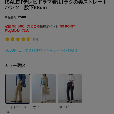
[SALE][テレビドラマ着用]ラクの美ストレート
パンツ 股下68cm
商品番号
2560
定価
¥
6,500
のところ
獲得ポイント
59
POINT
¥
5,850
税込
13件
7,000円以上で送料無料(※キャンペーン時除く）
カラー選択
ライトベージ
オフ
ネイビー
ュ