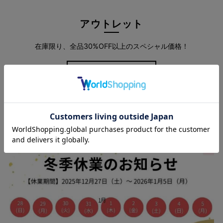
アウトレット
在庫限り、全品30%OFF以上のスペシャル価格！
ラクに穿けて美シルエットをキープする人気シリーズのストレー
more
トパンツです。
約20年前の発売から、累計80万本以上販売したロングセラー商
品の"ラクの美シリーズ"
スタッフブログ
穿き心地やわらかなスーパーストレッチで、長時間の着用でも快
適に過ごしていただけます。
独自のパターン設計で、ヒップ部分など女性らしい曲線をよりき
れいに見せてくれるよう設計。
シンプルで着回し力バツグン！ストレッチ性
◎