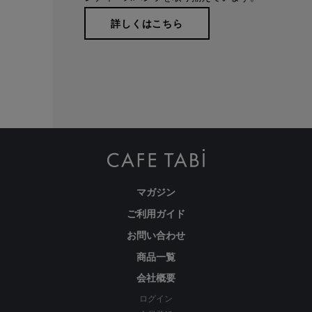
詳しくはこちら
わたしの店舗がある福山市のある備後地域は、江戸時代から
藍染による絣織物を特産。裁断、縫製、仕上げ等の工場が数
多くあります。私たちはこの地で1983年の創業以来、年間
540,000本のレディースパンツを生産しています。
マガジン
ご利用ガイド
お問い合わせ
商品一覧
会社概要
ログイン