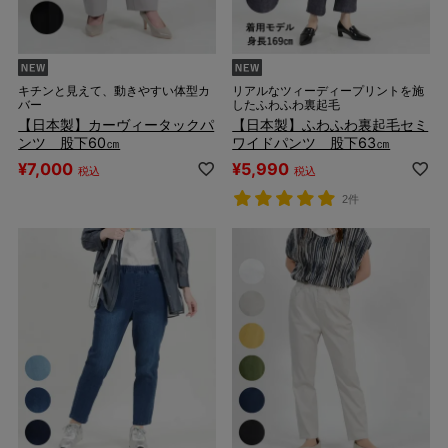
キチンと見えて、動きやすい体型カ
リアルなツィーディープリントを施
バー
したふわふわ裏起毛
【日本製】カーヴィータックパ
【日本製】ふわふわ裏起毛セミ
ンツ 股下60㎝
ワイドパンツ 股下63㎝
¥
7,000
¥
5,990
税込
税込
2件