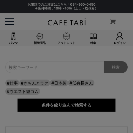
サイズ
お電話でのご注文はこちら「
084-960-0450
」
指定なし
※受付時間：10時〜16時（土日・祝休み）
S(61)
M(64)
L(67)
LL(70)
パンツ
新着商品
アウトレット
特集
ログイン
3L(73)
4L(76)
F
カラー
指定なし
#仕事
#きちんとラク
#日本製
#低身長さん
ホワイト系
#ウエスト総ゴム
ブラック系
ベージュ系
条件を絞り込んで検索する
グレー系
ネイビー系
ブルー系