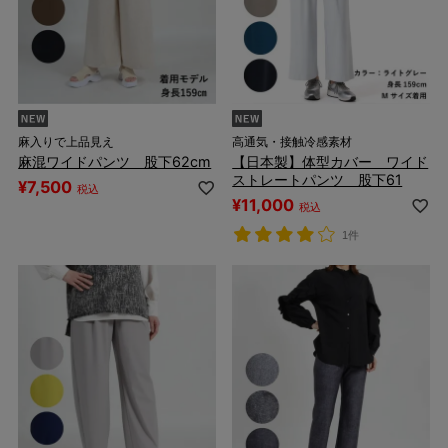
麻入りで上品見え
高通気・接触冷感素材
麻混ワイドパンツ 股下62cm
【日本製】体型カバー ワイド
ストレートパンツ 股下61
¥
7,500
税込
¥
11,000
税込
1件