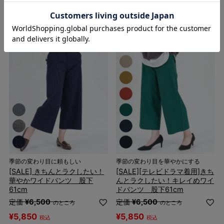
¥
5,850
¥
5,850
税込
税込
3件
4件
季節の変わり目に頼もしい
季節の変わり目を華やかにする
[SALE] きちんとラクしたい！
[SALE][テレビドラマ着用]きち
華やかワイドパンツ 股下
んとラクしたい！キレイめワイ
61cm
ドパンツ 股下61cm
定価
¥
6,500
定価
¥
6,500
のところ
のところ
¥
5,850
¥
5,850
税込
税込