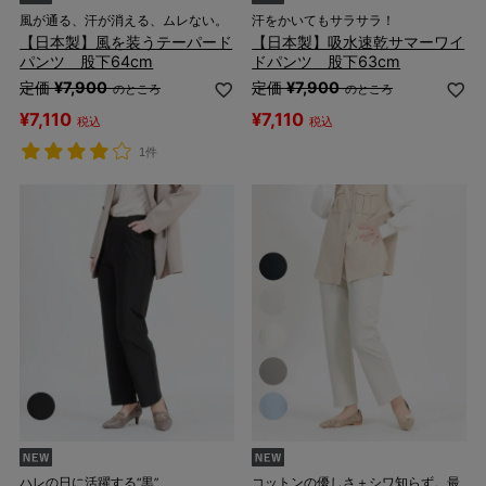
風が通る、汗が消える、ムレない。
汗をかいてもサラサラ！
【日本製】風を装うテーパード
【日本製】吸水速乾サマーワイ
パンツ 股下64cm
ドパンツ 股下63cm
定価
¥
7,900
定価
¥
7,900
のところ
のところ
¥
7,110
¥
7,110
税込
税込
1件
ハレの日に活躍する“黒”
コットンの優しさ＋シワ知らず。最