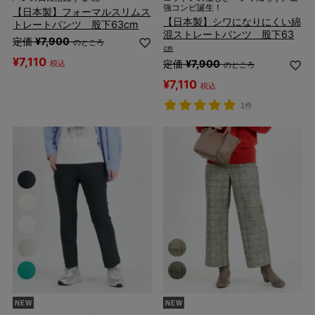
強コンビ誕生！
【日本製】フォーマルスリムス
【日本製】シワになりにくい綿
トレートパンツ 股下63cm
混ストレートパンツ 股下63
定価
¥
7,900
のところ
㎝
¥
7,110
定価
¥
7,900
税込
のところ
¥
7,110
税込
1件