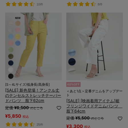
10件
8件
[S～4Lサイズ/低身長/高身長]
[SALE] 新色登場！アンクル丈
＜あと1点＞定番デニムをアップデー
のテンセルストレッチテーパー
ト
ドパンツ 股下62cm
[SALE] [映画着用アイテム]裾
フリンジワイドデニムパンツ
定価
¥
6,500
のところ
股下64cm
¥
5,850
税込
定価
¥
5,500
のところ
25件
¥
3,300
税込