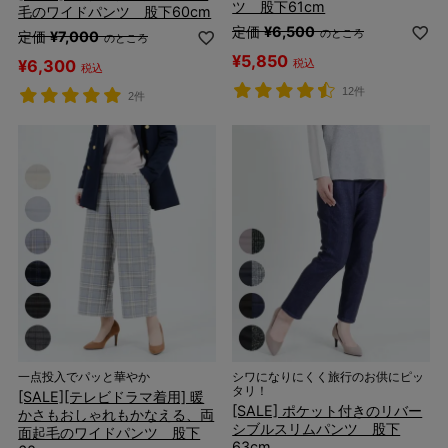
ツ 股下61cm
毛のワイドパンツ 股下60cm
定価
¥
6,500
のところ
定価
¥
7,000
のところ
¥
5,850
¥
6,300
税込
税込
12件
2件
一点投入でパッと華やか
シワになりにくく旅行のお供にピッ
タリ！
[SALE][テレビドラマ着用] 暖
[SALE] ポケット付きのリバー
かさもおしゃれもかなえる、両
シブルスリムパンツ 股下
面起毛のワイドパンツ 股下
63cm