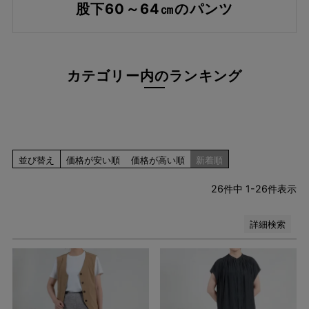
レッド系
股下60～64㎝のパンツ
ピンク系
イエロー系
オレンジ系
グリーン系
カテゴリー内のランキング
ブラウン系
パープル系
その他（柄）
在庫なし商品
在庫なし商品を表示しない
並び替え
価格が安い順
価格が高い順
新着順
26
件中
1
-
26
件表示
検索
詳細検索