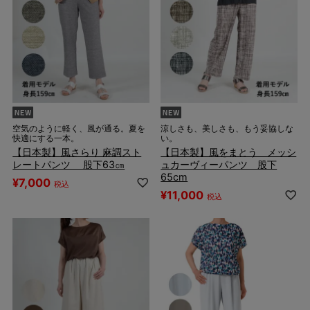
空気のように軽く、風が通る。夏を
涼しさも、美しさも、もう妥協しな
快適にする一本。
い。
【日本製】風さらり 麻調スト
【日本製】風をまとう メッシ
レートパンツ 股下63㎝
ュカーヴィーパンツ 股下
65cm
¥
7,000
税込
¥
11,000
税込