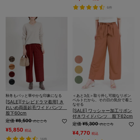
6件
秋冬もパッと華やかな印象になる
＜あと3点＞取り外し可能なリボン
ベルトだから、その日の気分で着こ
[SALE][テレビドラマ着用] き
なせる
れいめ両面起毛ワイドパンツ
[SALE] ワッシャー加工リボン
股下60cm
付きワイドパンツ 股下62cm
定価
¥
6,500
のところ
定価
¥
5,300
のところ
¥
5,850
税込
¥
4,770
税込
16件