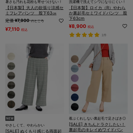
暑さも汚れも花粉も寄せつけない！
洗濯機で洗えてシワになりにくい！
【日本製】大人の欲張り涼感セ
【日本製】ロイカ（R）やわら
ミフレアパンツ 股下63㎝
か裏起毛セミワイドパンツ 股
下63cm
定価
¥
7,900
のところ
¥
8,900
税込
¥
7,110
税込
1件
着ぶくれしない裏起毛で足さばき◎
[SALE] きちんとラクしたい！
やさしくて、やわらかい
裏起毛のキレイめワイドパン
[SALE] ぬくもり感じる両面起