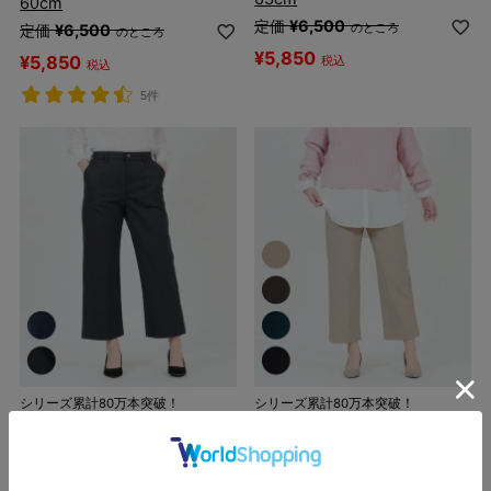
60cm
定価
¥
6,500
のところ
定価
¥
6,500
のところ
¥
5,850
¥
5,850
税込
税込
5件
シリーズ累計80万本突破！
シリーズ累計80万本突破！
[SALE] デニム見えラクの美ワ
[SALE] ラクの美ワイドパン
イドパンツ 股下62cm
ツ 股下62cm
定価
¥
6,500
定価
¥
6,500
のところ
のところ