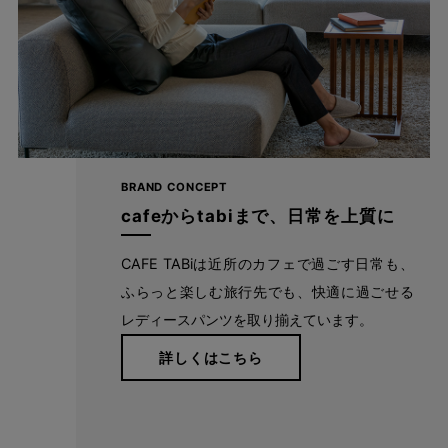
BRAND CONCEPT
cafeからtabiまで、日常を上質に
CAFE TABiは近所のカフェで過ごす日常も、
たどり着いたのは上質なストレッチ素材とシルエットから作
ふらっと楽しむ旅行先でも、快適に過ごせる
られるストレートパンツ。当店のパンツは、年齢にかかわら
レディースパンツを取り揃えています。
ず、女性なら誰もが抱える体型の悩みに寄り添い、 変化し
詳しくはこちら
やすい女性の体形にしっかりフィット、サポート。 長時間
はいていても疲れにくく、キレイと快適を両立します。