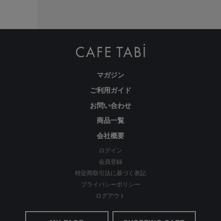
繊維のまちで福山で、年54万本のパンツ
を生産
マガジン
ご利用ガイド
お問い合わせ
商品一覧
会社概要
ログイン
会員登録
わたしの店舗がある福山市のある備後地域は、江戸時代から
特定商取引法に基づく表記
藍染による絣織物を特産。裁断、縫製、仕上げ等の工場が数
プライバシーポリシー
多くあります。私たちはこの地で1983年の創業以来、年間
ログアウト
540,000本のレディースパンツを生産しています。