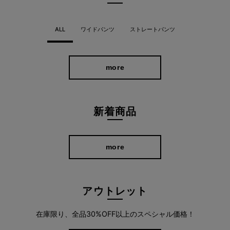
ふわりと風をはらむ軽やかさと、なめらかな肌ざわり。気負わず
穿けるのに、見た目はきちんと。そんな理想を叶える一本です。
ALL
ワイドパンツ
ストレートパンツ
more
新着商品
more
アウトレット
在庫限り、全品30%OFF以上のスペシャル価格！