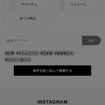
スカーチョ
ストレート
全ての商品
自分に似合うものを知っている人、年齢を重ねるごとに輝く
人に向けて、オンラインショップ「CAFE TABi」は日常・非
#仕事
#きちんとラク
#日本製
#低身長さん
日常と分けず、近所のカフェで過ごす日常も、ふらっと楽し
#ウエスト総ゴム
む旅行先でも、快適に過ごすための商品づくりを目指してい
ます。
条件を絞り込んで検索する
本物のスタンダードを
INSTAGRAM