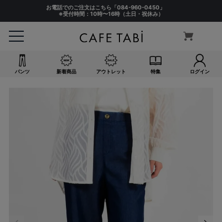
お電話でのご注文はこちら「
084-960-0450
」
※受付時間：10時〜16時（土日・祝休み）
パンツ
新着商品
アウトレット
特集
ログイン