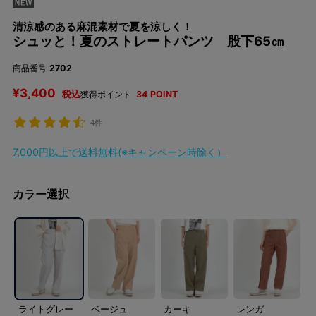
清涼感のある麻混素材で夏を涼しく！
シュッと！夏のストレートパンツ 股下65㎝
商品番号
2702
¥
3,400
税込
獲得ポイント
34
POINT
4件
7,000円以上で送料無料(※キャンペーン時除く）
カラー選択
ライトグレー
ベージュ
カーキ
レンガ