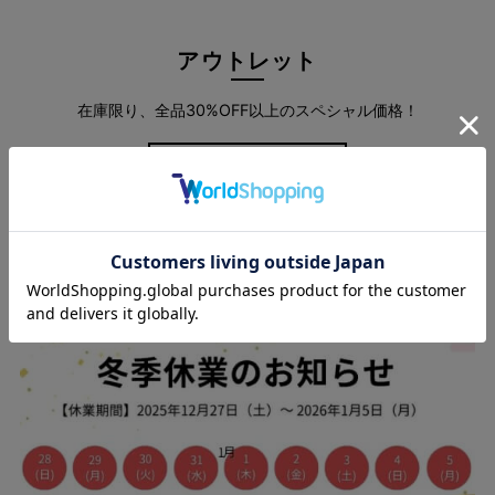
アウトレット
在庫限り、全品30%OFF以上のスペシャル価格！
more
スタッフブログ
“ラクして美脚”が、叶う一本
ほどよくストレッチが効いているから、動きやすさも抜群。麻混
の涼やかさと、美脚シルエットの両立で、夏のデイリーがもっと
快適に。