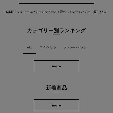
HOME
レディースパンツ
シュッと！夏のストレートパンツ 股下65㎝
気になる脚も、涼しくカバー
付かず離れずのストレートラインが、脚をまっすぐキレイに見せ
カテゴリー別ランキング
てくれる。風が通り抜けるような軽やかさで、夏の装いが快適
に。
ALL
ワイドパンツ
ストレートパンツ
more
新着商品
more