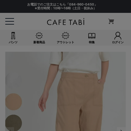
お電話でのご注文はこちら「
084-960-0450
」
※受付時間：10時〜16時（土日・祝休み）
パンツ
新着商品
アウトレット
特集
ログイン