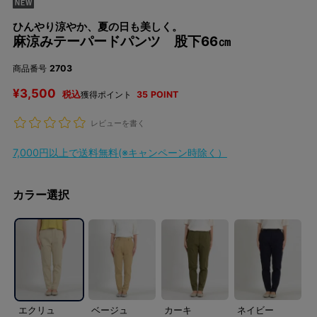
ひんやり涼やか、夏の日も美しく。
麻涼みテーパードパンツ 股下66㎝
商品番号
2703
¥
3,500
税込
獲得ポイント
35
POINT
レビューを書く
7,000円以上で送料無料(※キャンペーン時除く）
カラー選択
エクリュ
ベージュ
カーキ
ネイビー