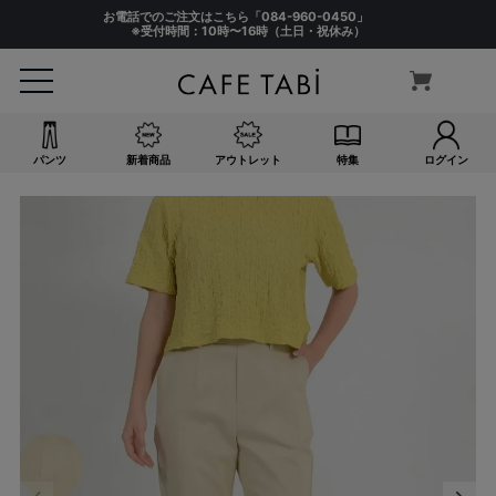
お電話でのご注文はこちら「
084-960-0450
」
※受付時間：10時〜16時（土日・祝休み）
パンツ
新着商品
アウトレット
特集
ログイン