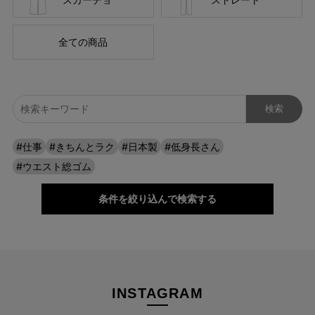
さらりと快適。360°美脚見えテーパード。
全ての商品
肌離れのいいドライタッチで汗をかいても快適なはき心地。上品
な光沢感と美しいテーパードラインで、着るだけでスタイルアッ
プが叶います。
#仕事
#きちんとラク
#日本製
#低身長さん
#ウエスト総ゴム
条件を絞り込んで検索する
INSTAGRAM