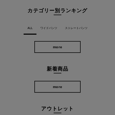
雨だけではなく、コーヒーなど水溶性の汚れがこぼれても、水滴
カテゴリー別ランキング
は生地に染み込まず表面をコロコロと玉状に転がるので、パンパ
ンと手ではじいたり布で拭き取るだけでOK。 水回りの家事中に
ケチャップやしょうゆが飛び散った！なんてときも、焦らず布で
ALL
ワイドパンツ
ストレートパンツ
拭き取ればOK。そう思うと、どんなシーンで穿いてもしっかり活
躍できちゃうんです。
more
新着商品
more
アウトレット