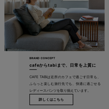
白は透けにくく、黒は発色が良い。これって
実は画期的！
BRAND CONCEPT
通常、透けにくい糸を使用すると、黒などの濃色は発色が悪くな
cafeからtabiまで、日常を上質に
り、発色の良い糸を使用すると、透けやすくなります。 相反する
機能性を両立させるため、このパンツでは２種類の異なる原糸を
CAFE TABiは近所のカフェで過ごす日常も、
使用。オフ（白）は裏地が無くても透けにくく、ブラック（黒）
ふらっと楽しむ旅行先でも、快適に過ごせる
は発色性の良い糸を芯までしっかり染めているため、フォーマル
レディースパンツを取り揃えています。
シーンでも着用いただけるパンツになりました。 また、生地にハ
詳しくはこちら
リコシが出るように特別な編み構造にしたことで、まるで織物の