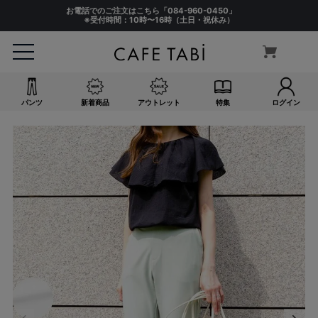
お電話でのご注文はこちら「
084-960-0450
」
※受付時間：10時〜16時（土日・祝休み）
パンツ
新着商品
アウトレット
特集
ログイン