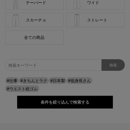
テーパード
ワイド
360°ストレッチで全方向に伸びる！
スカーチョ
ストレート
360°全方向に伸びるので、どんなに動いてもつっぱらず、ストレ
スフリー。 キックバック性にも優れているので、膝の部分だけ生
地が伸びてしまい、膝がポコっと伸びてしまう心配もありませ
全ての商品
ん。 階段の上り下りも楽チンなので、おうちからお出かけまで一
日中頼りになります。
#仕事
#きちんとラク
#日本製
#低身長さん
#ウエスト総ゴム
条件を絞り込んで検索する