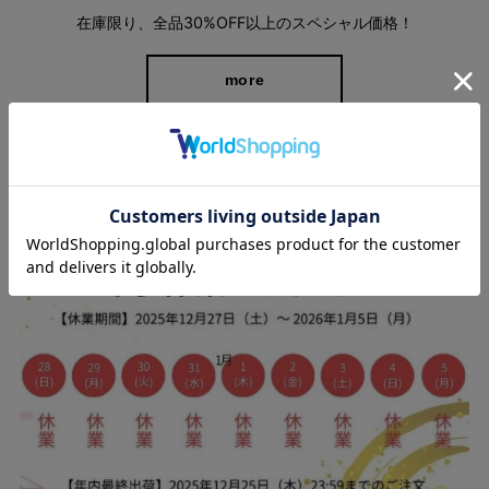
在庫限り、全品30%OFF以上のスペシャル価格！
more
スタッフブログ
【洗濯機で洗える】機能性バツグンなパンツ
大手生地メーカーの帝人フロンティア株式会社が開発し
た“BEAUTILITYⓇBW”を使用。 撥水性、防汚性、ＵＶカット
（紫外線遮蔽率９５％以上）、淡い色でも透けにくい防透性、
360°全方向に伸びるストレッチ性と、この１本に機能が盛りだく
さん。 さらに、帝人フロンティアの耐久防汚加工「ダストップ