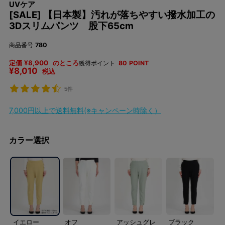
UVケア
[SALE] 【日本製】汚れが落ちやすい撥水加工の
3Dスリムパンツ 股下65cm
商品番号
780
定価
¥
8,900
のところ
獲得ポイント
80
POINT
¥
8,010
税込
5件
7,000円以上で送料無料(※キャンペーン時除く）
カラー選択
イエロー
オフ
アッシュグレ
ブラック