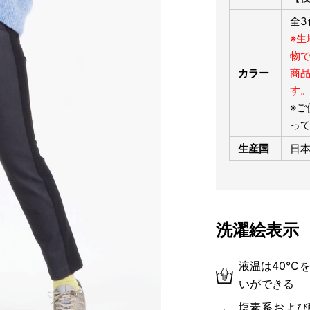
全
※
物
カラー
商
す
※ご
っ
生産国
日
洗濯絵表示
液温は40℃
いができる
塩素系および