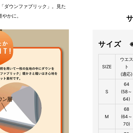
た「ダウンファブリック」。見た
軽やかに。
サイズ 
ウエ
SIZE
ト
(適応)
64
S
(58～
64)
68
M
(64～
70)