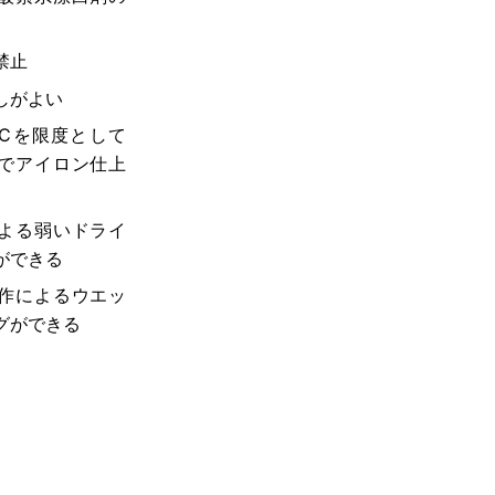
禁止
しがよい
0℃を限度として
でアイロン仕上
よる弱いドライ
ができる
作によるウエッ
グができる