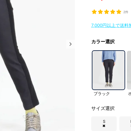
2件
7,000円以上で送
カラー選択
ブラック
サイズ選択
S
✖