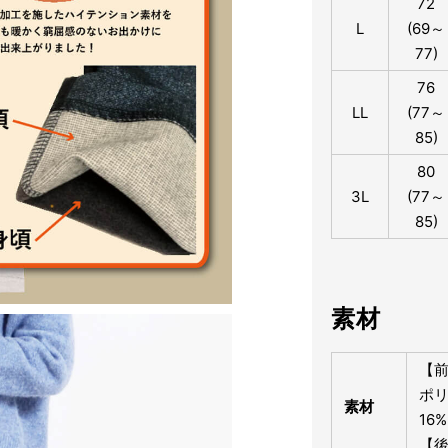
72
L
(69～
77)
76
LL
(77～
85)
80
3L
(77～
85)
素材
【前
ポリ
素材
16%
【後