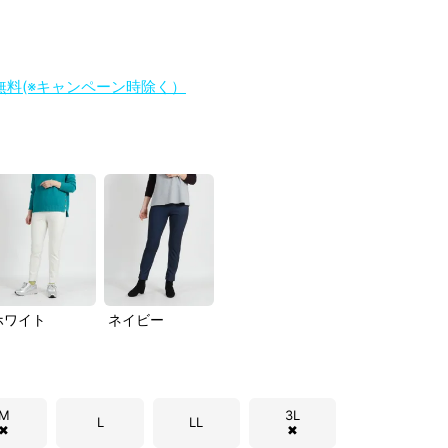
料無料(※キャンペーン時除く）
ホワイト
ネイビー
M
3L
L
LL
✖
✖