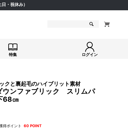
（土日・祝休み）
検索
特集
ログイン
ックと裏起毛のハイブリット素材
ダウンファブリック スリムパ
68㎝
獲得ポイント
60
POINT