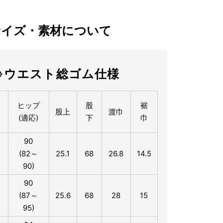
サイズ・素材について
※ウエスト総ゴム仕様
ス
ヒップ
股
裾
股上
渡巾
(適応)
下
巾
90
(82～
25.1
68
26.8
14.5
90)
90
(87～
25.6
68
28
15
95)