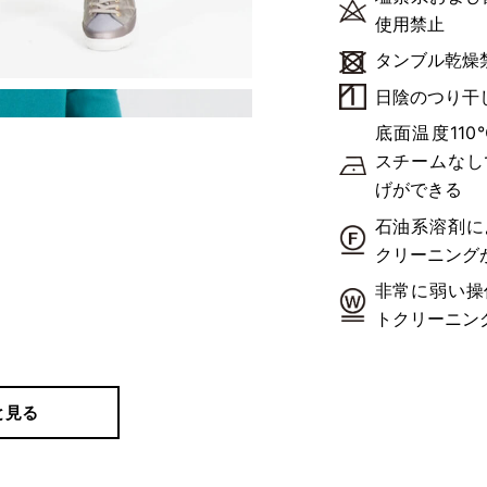
使用禁止
タンブル乾燥
日陰のつり干
底面温度11
スチームなし
げができる
石油系溶剤に
クリーニング
非常に弱い操
トクリーニン
と見る