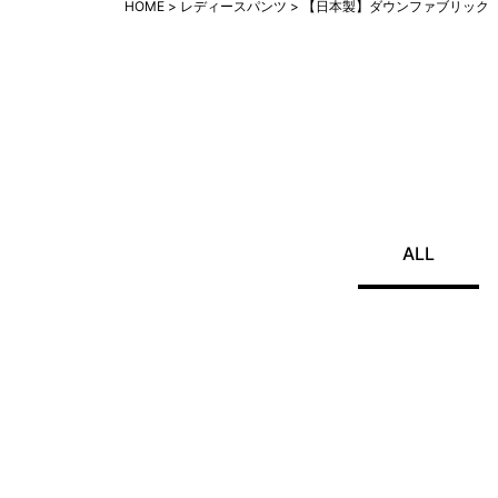
HOME
レディースパンツ
【日本製】ダウンファブリック
ALL
ショップチャンネル（
好評♪細見えも暖かさ