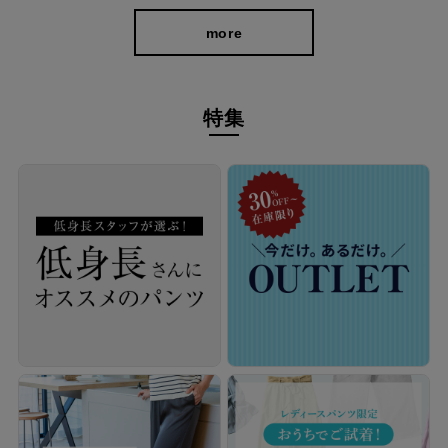
more
すらり脚長、立ち姿美人に
特集
3Dストレート設計と高めの膝位置で脚をすっきり見せ。ヒップダ
ーツで自然なヒップアップ効果も。