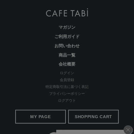
マガジン
ご利用ガイド
お問い合わせ
商品一覧
会社概要
やわらかタッチと暖かさで冬を快適に
ログイン
会員登録
超極細糸の美起毛でしっとり滑らか。蓄熱保温効果で寒さ知ら
特定商取引法に基づく表記
ず。見た目も着心地もあたたかい一本です。
プライバシーポリシー
ログアウト
MY PAGE
SHOPPING CART