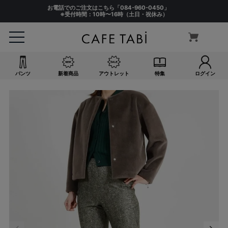
お電話でのご注文はこちら「
084-960-0450
」
※受付時間：10時〜16時（土日・祝休み）
パンツ
新着商品
アウトレット
特集
ログイン