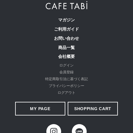
マガジン
ご利用ガイド
お問い合わせ
商品一覧
会社概要
ログイン
会員登録
お届けしたいのは、人の手から生まれる本物の良さと安心
特定商取引法に基づく表記
感。 ベーシックなデザインだからこそ「はきやすい」「長
プライバシーポリシー
く使える」という基本を忠実に守り、独自デザインのパンツ
ログアウト
を作り続けてきました。
MY PAGE
SHOPPING CART
ストレッチパンツへのこだわり