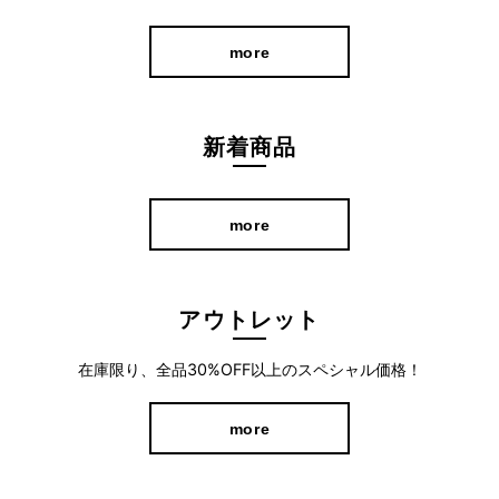
more
新着商品
more
アウトレット
ラクなのにきれい。大人の品を引き立てる1
在庫限り、全品30%OFF以上のスペシャル価格！
本。
more
総ゴム仕様で快適なはき心地。上質な生地のハリ感と縫製技術
が、腰まわりをすっきり整え、美しいバランスに。