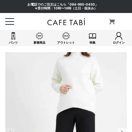
お電話でのご注文はこちら「
084-960-0450
」
※受付時間：10時〜16時（土日・祝休み）
パンツ
新着商品
アウトレット
特集
ログイン