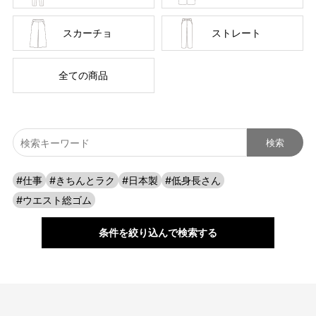
スカーチョ
ストレート
全ての商品
#仕事
#きちんとラク
#日本製
#低身長さん
#ウエスト総ゴム
スーパーストレッチだからよく伸びる！
条件を絞り込んで検索する
動きに合わせてしっかり伸びるストレスフリーなはき心地。
身体の動きを妨げることなくお仕事の日だけでなく休日も着たく
なる楽ちんさ。 普通のパンツには戻れなくなる快適さを生み出し
ます。