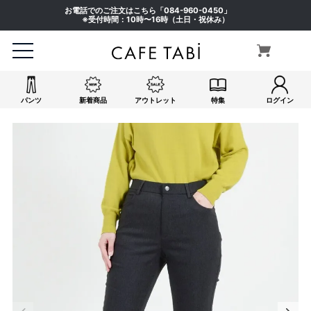
お電話でのご注文はこちら「
084-960-0450
」
※受付時間：10時〜16時（土日・祝休み）
パンツ
新着商品
アウトレット
特集
ログイン