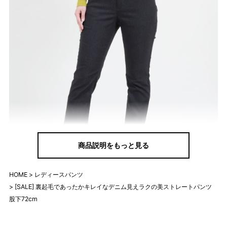
商品説明をもっと見る
HOME
レディースパンツ
[SALE] 裏起毛であったかキレイなデニム見えラクの美ストレートパンツ
デニム見えだから着回し力もバツグン。 あったか裏起毛なのに着
股下72cm
ぶくれしないから、寒い日のお出かけはもちろん、お友達とのラ
ンチやお家で過ごす休日にもちょうどいい１本です。