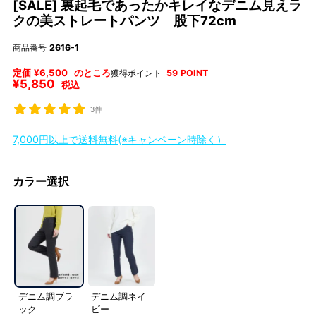
[SALE] 裏起毛であったかキレイなデニム見えラ
クの美ストレートパンツ 股下72cm
商品番号
2616-1
定価
¥
6,500
のところ
獲得ポイント
59
POINT
¥
5,850
税込
3件
7,000円以上で送料無料(※キャンペーン時除く）
カラー選択
デニム調ブラ
デニム調ネイ
ック
ビー