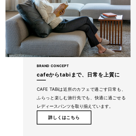
BRAND CONCEPT
腰回りスッキリ！ストレッチだから動きやす
cafeからtabiまで、日常を上質に
い
CAFE TABiは近所のカフェで過ごす日常も、
レーヨン特有のなめらかさとのほど良い光沢感で、シンプルなシ
ふらっと楽しむ旅行先でも、快適に過ごせる
ルエットながらもカジュアル過ぎず、コーデがキレイめな印象
レディースパンツを取り揃えています。
に。 落ち着いたトーンのカラーバリエーションは、深みがあり肌
なじみバツグンです。
詳しくはこちら