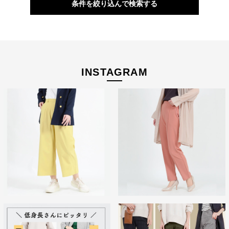
条件を絞り込んで検索する
自分に似合うものを知っている人、年齢を重ねるごとに輝く
人に向けて、オンラインショップ「CAFE TABi」は日常・非
日常と分けず、近所のカフェで過ごす日常も、ふらっと楽し
INSTAGRAM
む旅行先でも、快適に過ごすための商品づくりを目指してい
ます。
本物のスタンダードを