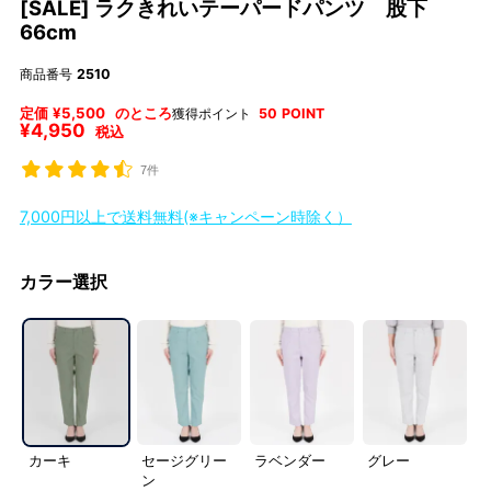
[SALE] ラクきれいテーパードパンツ 股下
66cm
商品番号
2510
定価
¥
5,500
のところ
獲得ポイント
50
POINT
¥
4,950
税込
7件
7,000円以上で送料無料(※キャンペーン時除く）
カラー選択
カーキ
セージグリー
ラベンダー
グレー
ン