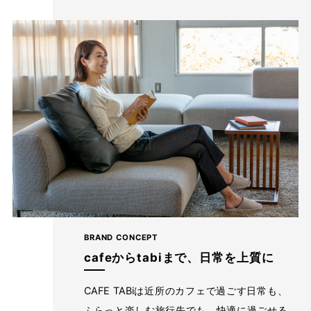
お届けしたいのは、人の手から生まれる本物の良さと安心
感。 ベーシックなデザインだからこそ「はきやすい」「長
く使える」という基本を忠実に守り、独自デザインのパンツ
を作り続けてきました。
ストレッチパンツへのこだわり
BRAND CONCEPT
cafeからtabiまで、日常を上質に
CAFE TABiは近所のカフェで過ごす日常も、
ふらっと楽しむ旅行先でも、快適に過ごせる