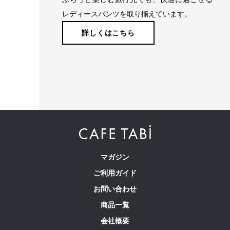
レディースパンツを取り揃えています。
詳しくはこちら
たどり着いたのは上質なストレッチ素材とシルエットから作
られるストレートパンツ。当店のパンツは、年齢にかかわら
ず、女性なら誰もが抱える体型の悩みに寄り添い、 変化し
やすい女性の体形にしっかりフィット、サポート。 長時間
はいていても疲れにくく、キレイと快適を両立します。
マガジン
ご利用ガイド
繊維のまちで福山で、年54万本のパンツ
お問い合わせ
を生産
商品一覧
会社概要