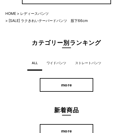
HOME
レディースパンツ
「ラクきれい」を叶える大人パンツ
[SALE] ラクきれいテーパードパンツ 股下66cm
カテゴリー別ランキング
ALL
ワイドパンツ
ストレートパンツ
more
新着商品
more