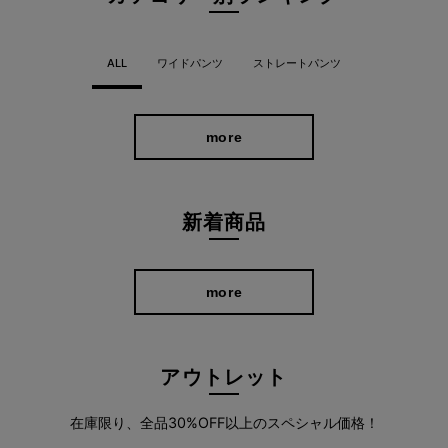
っと見つかる。
ALL
ワイドパンツ
ストレートパンツ
どんなトップスにも合わせやすく、きれいに見えるシンプルかつ
優秀なシルエット＆デザインだから、お気に入りがきっと見つか
るはず。
more
深まる季節にも重くなりすぎず、華やかな印象で季節の変わり目
もオシャレを楽しめますよ。
さらに、どのバリエーションも洗濯機で洗えるから、デイリー使
新着商品
いにピッタリなのもうれしいポイントです。
more
アウトレット
在庫限り、全品30%OFF以上のスペシャル価格！