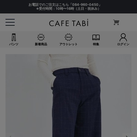
お電話でのご注文はこちら「
084-960-0450
」
※受付時間：10時〜16時（土日・祝休み）
パンツ
新着商品
アウトレット
特集
ログイン