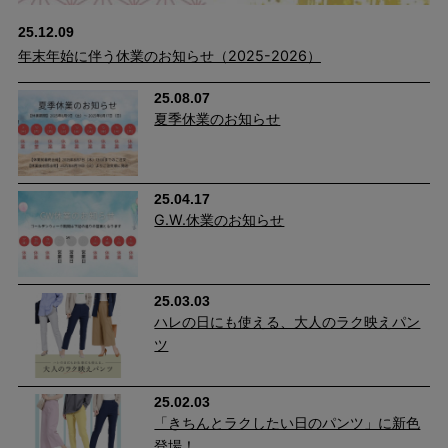
25.12.09
ラクなのに、キレイに見える美シルエット
年末年始に伴う休業のお知らせ（2025-2026）
年齢を重ねると気になるウエストやヒップ周りをきれいに魅せる
25.08.07
夏季休業のお知らせ
パターン設計で、はき心地と美脚を両立しました。 素材・美し
さ・はき心地・色と計算しつくしたシルエットはキレイ＆脚長見
えしながらも、グーンと伸びるストレッチ性ではき心地もバツグ
25.04.17
ン。 通常内側と外側に入れる切替えを真横ではなく、前身側に寄
G.W.休業のお知らせ
せたことで視覚的に脚がすっきり細見えします。
25.03.03
ハレの日にも使える、大人のラク映えパン
ツ
25.02.03
「きちんとラクしたい日のパンツ」に新色
登場！