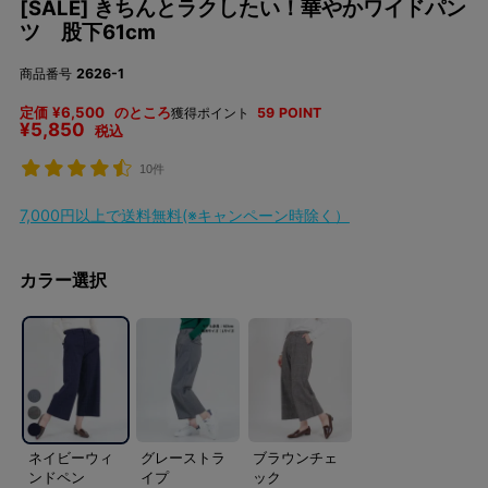
[SALE] きちんとラクしたい！華やかワイドパン
ツ 股下61cm
商品番号
2626-1
定価
¥
6,500
のところ
獲得ポイント
59
POINT
¥
5,850
税込
10件
7,000円以上で送料無料(※キャンペーン時除く）
カラー選択
ネイビーウィ
グレーストラ
ブラウンチェ
ンドペン
イプ
ック