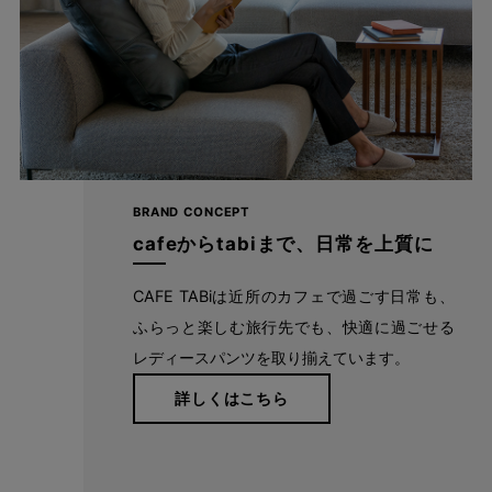
下着や体のラインをカバーする適度なハリ感
BRAND CONCEPT
cafeからtabiまで、日常を上質に
大人の肌を明るく見せる“ツヤ感”、ボディラインを拾わない“ほど
よいハリ感”、そしてぐんぐん動ける“ラクなはき心地”をそなえた
CAFE TABiは近所のカフェで過ごす日常も、
ストレッチ素材を使用。 グーンと伸びるから、膝の曲げ伸ばしも
ふらっと楽しむ旅行先でも、快適に過ごせる
楽ラクです。 キックバック性にも優れているので、膝の部分だけ
レディースパンツを取り揃えています。
生地が伸びてしまい、膝がポコっと伸びてしまう心配もありませ
詳しくはこちら
ん。