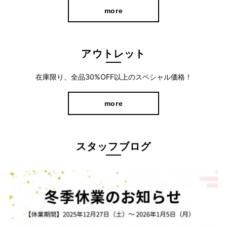
more
アウトレット
在庫限り、全品30%OFF以上のスペシャル価格！
more
ウエスト総ゴム＆バックギャザーではき心地
バツグン
ウエストから裾にかけてストンと真っすぐなラインは、X脚やO脚
スタッフブログ
など気になる脚の形を拾いにくいシルエット。 さらに、腰と膝の
位置を高めにしたことで、スタイルアップ効果◎
後ろの部分にはギャザーを寄せているため、見た目はスッキリし
ながらも締め付け感は少なく、長時間穿いていても窮屈さを感じ
にくくなっています。