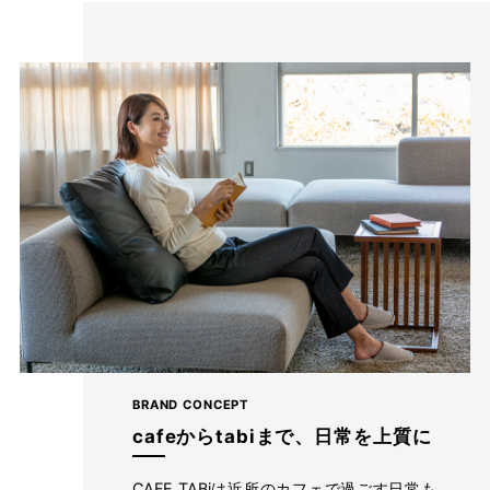
前開き見えとヒップの飾りポケットがポイン
ト
BRAND CONCEPT
ウエスト総ゴムで楽なはき心地のまま、“前開きにみえる”デザイ
cafeからtabiまで、日常を上質に
ンで、上品きれい見え。 タックインをしたときもすっきりと見え
るベルト仕様だから、コーデの幅も広がります。 深めの股上は腰
CAFE TABiは近所のカフェで過ごす日常も、