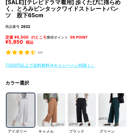
[SALE][テレビドラマ着用] 歩くたびに揺らめ
く、とろみピンタックワイドストレートパン
ツ 股下65cm
商品番号
2632
定価
¥
6,500
のところ
獲得ポイント
59
POINT
¥
5,850
税込
8件
7,000円以上で送料無料(※キャンペーン時除く）
カラー選択
アイボリー
キャメル
ブラック
グリーン