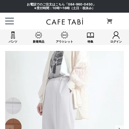
お電話でのご注文はこちら「
084-960-0450
」
※受付時間：10時〜16時（土日・祝休み）
パンツ
新着商品
アウトレット
特集
ログイン