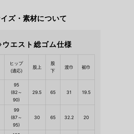
サイズ・素材について
※ウエスト総ゴム仕様
ヒップ
股
股上
渡巾
裾巾
(適応)
下
95
(82～
29.5
65
31
19.5
90)
99
(87～
30
65
32.2
20
95)