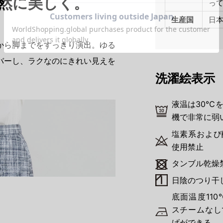
然に美しく。
っ
生産国
日
から脚までをすっきり演出。ゆる
バーし、ラクなのにきれい見えを
洗濯絵表示
液温は30℃
機で非常に弱
塩素系および
使用禁止
タンブル乾燥
日陰のつり干
底面温度11
スチームなし
げができる