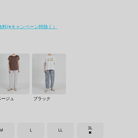
料無料(※キャンペーン時除く）
ベージュ
ブラック
3L
M
L
LL
✖