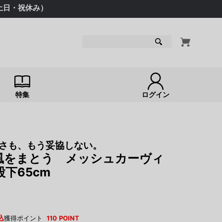
（土日・祝休み）
検索
特集
ログイン
さも、もう妥協しない。
風をまとう メッシュカーヴィ
下65cm
込
獲得ポイント
110
POINT