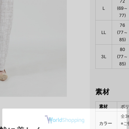
72
L
(69～
77)
76
LL
(77～
85)
80
3L
(77～
85)
素材
素材
ポリ
全
カラー
※ご