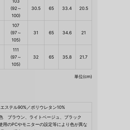
103
(92～
30.5
65
33.4
20.5
100)
107
(97～
31
65
34.6
21
105)
111
(97～
32
65
35.8
21.7
105)
単位(cm)
エステル90%／ポリウレタン10%
3色 ブラウン、ライトベージュ、ブラック
使用のPCやモニターの設定等により色が異な