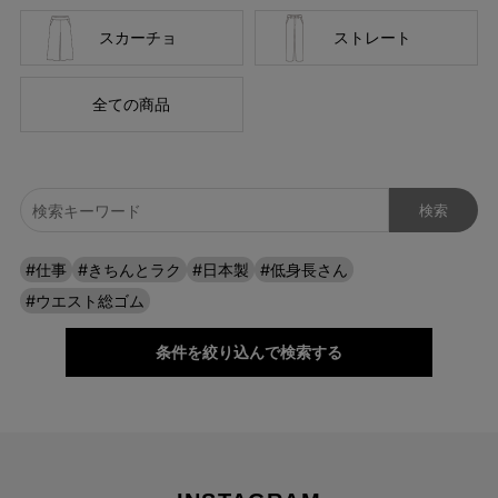
スカーチョ
ストレート
全ての商品
自分に似合うものを知っている人、年齢を重ねるごとに輝く
#仕事
#きちんとラク
#日本製
#低身長さん
人に向けて、オンラインショップ「CAFE TABi」は日常・非
#ウエスト総ゴム
日常と分けず、近所のカフェで過ごす日常も、ふらっと楽し
む旅行先でも、快適に過ごすための商品づくりを目指してい
条件を絞り込んで検索する
ます。
本物のスタンダードを