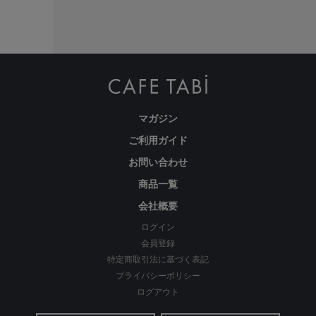
繊維のまちで福山で、年54万本のパンツ
を生産
マガジン
ご利用ガイド
お問い合わせ
商品一覧
会社概要
ログイン
会員登録
特定商取引法に基づく表記
わたしの店舗がある福山市のある備後地域は、江戸時代から
プライバシーポリシー
藍染による絣織物を特産。裁断、縫製、仕上げ等の工場が数
ログアウト
多くあります。私たちはこの地で1983年の創業以来、年間