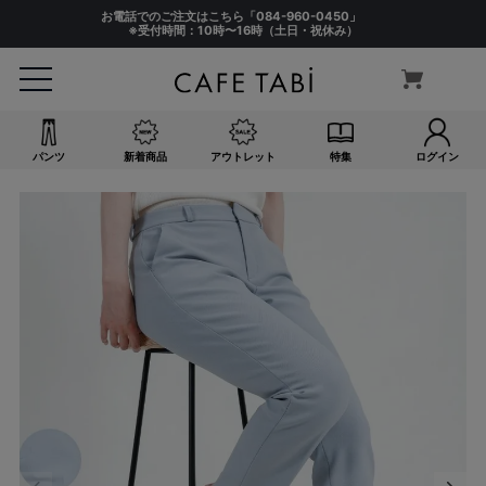
お電話でのご注文はこちら「
084-960-0450
」
※受付時間：10時〜16時（土日・祝休み）
パンツ
新着商品
アウトレット
特集
ログイン