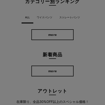
カテゴリー別ランキング
ALL
ワイドパンツ
ストレートパンツ
more
新着商品
独自のパターンカッティングで、脚が前に出やすいように設計し
more
ています。
ポケット裏地にも伸びる素材を使用。気になるおなか周りをすっ
アウトレット
きり見せながらも、ストレスフリーに着用していただけます。
伸縮性に優れているので歩きやすく、お出かけが多くなる春にぴ
在庫限り、全品30%OFF以上のスペシャル価格！
ったり。