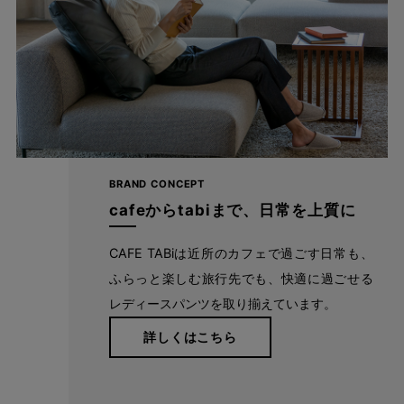
BRAND CONCEPT
cafeからtabiまで、日常を上質に
CAFE TABiは近所のカフェで過ごす日常も、
ふらっと楽しむ旅行先でも、快適に過ごせる
たどり着いたのは上質なストレッチ素材とシルエットから作
レディースパンツを取り揃えています。
られるストレートパンツ。当店のパンツは、年齢にかかわら
ず、女性なら誰もが抱える体型の悩みに寄り添い、 変化し
詳しくはこちら
やすい女性の体形にしっかりフィット、サポート。 長時間
はいていても疲れにくく、キレイと快適を両立します。