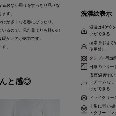
なるおなか周りをすっきり見せな
洗濯絵表示
けます。
かけが多くなる春にぴったり。
液温は40℃
ているので、見た目よりも軽いの
いができる
は暖かいのが魅力です。
塩素系および
ます。
使用禁止
タンブル乾燥
日陰のつり干
底面温度11
んと感◎
スチームなし
げができる
ドライクリー
非常に弱い操
トクリーニン