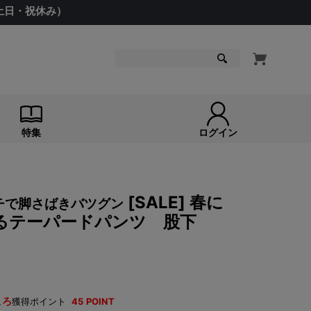
（土日・祝休み）
検索
特集
ログイン
[SALE] 春に
ッチで脚さばきバツグン
るテーパードパンツ 股下
ころ
獲得ポイント
45
POINT