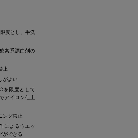
を限度とし、手洗
酸素系漂白剤の
禁止
しがよい
0℃を限度として
でアイロン仕上
ニング禁止
作によるウエッ
グができる