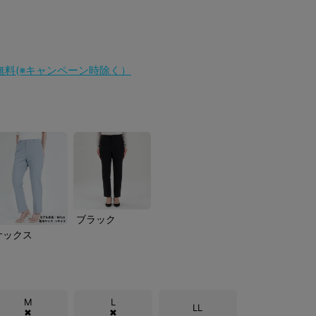
料無料(※キャンペーン時除く）
ブラック
サックス
M
L
LL
✖
✖