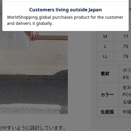
ウエ
SIZE
ト
S
67
M
71
L
75
LL
79
ポリ
素材
4%
全3
カラー
PC
る
生産国
中
出やすいように設計しています。