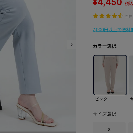
¥
4,450
税込
21件
7,000円以上で送
カラー選択
ピンク
サイズ選択
S