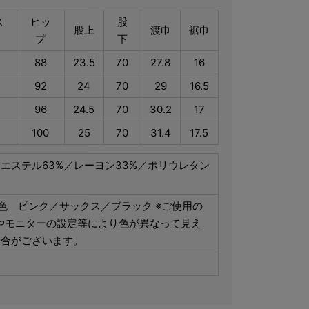
ス
ヒッ
股
股上
渡巾
裾巾
プ
下
88
23.5
70
27.8
16
92
24
70
29
16.5
96
24.5
70
30.2
17
100
25
70
31.4
17.5
エステル63%／レーヨン33%／ポリウレタン
色 ピンク／サックス／ブラック ※ご使用の
やモニターの設定等により色が異なって見え
場合がございます。
国