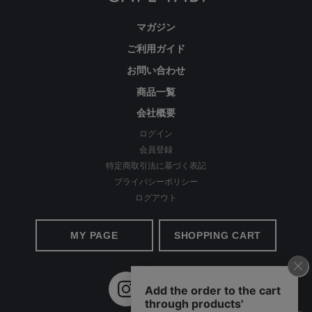
マガジン
ご利用ガイド
経験を積み重ねた人にしか分からない“本物のスタンダー
お問い合わせ
ド”があるとすればそれはこんな形なのかもしれません。忙
しい毎日をおくる全ての女性にもっと軽やかに、もっと自分
商品一覧
らしくオシャレを楽しんでいただければ嬉しいです。
会社概要
ログイン
会員登録
美しく、はきやすく、長く使える
特定商取引法に基づく表記
プライバシーポリシー
ログアウト
MY PAGE
SHOPPING CART