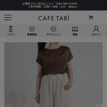
お電話でのご注文はこちら「
084-960-0450
」
※受付時間：10時〜16時（土日・祝休み）
パンツ
新着商品
アウトレット
特集
ログイン