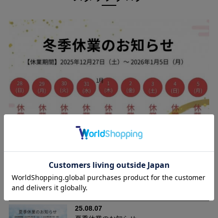
気になる腰まわりを、自然にきれいに。
ウエストの2本タックと後ろダーツが、お腹まわりからヒップま
でやさしく包み込み、美しいシルエットを演出。ラクなのにきち
んと見える一本です。
25.12.09
年末年始に伴う休業のお知らせ（2025-2026）
25.08.07