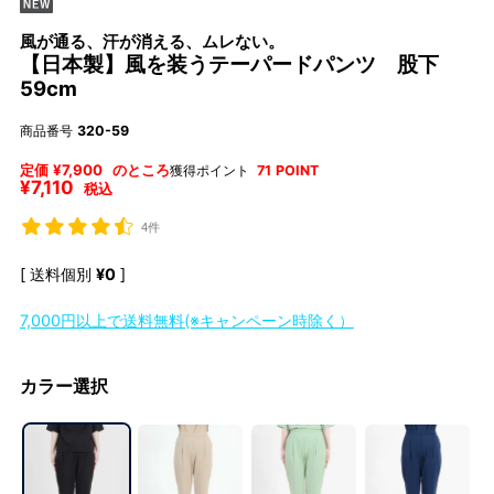
風が通る、汗が消える、ムレない。
【日本製】風を装うテーパードパンツ 股下
59cm
商品番号
320-59
定価
¥
7,900
のところ
獲得ポイント
71
POINT
¥
7,110
税込
4件
送料個別
¥
0
7,000円以上で送料無料(※キャンペーン時除く）
カラー選択