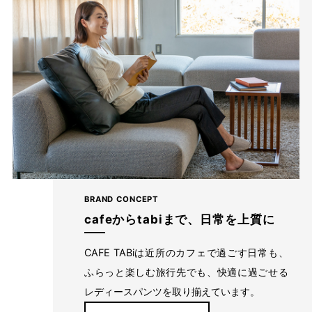
BRAND CONCEPT
ブラックは、カジュアルにもフォーマルに
cafeからtabiまで、日常を上質に
も。
CAFE TABiは近所のカフェで過ごす日常も、
ふらっと楽しむ旅行先でも、快適に過ごせる
レディースパンツを取り揃えています。