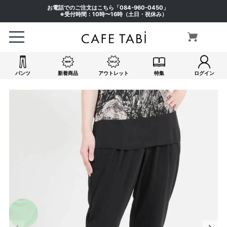
お電話でのご注文はこちら「
084-960-0450
」
※受付時間：10時〜16時（土日・祝休み）
パンツ
新着商品
アウトレット
特集
ログイン