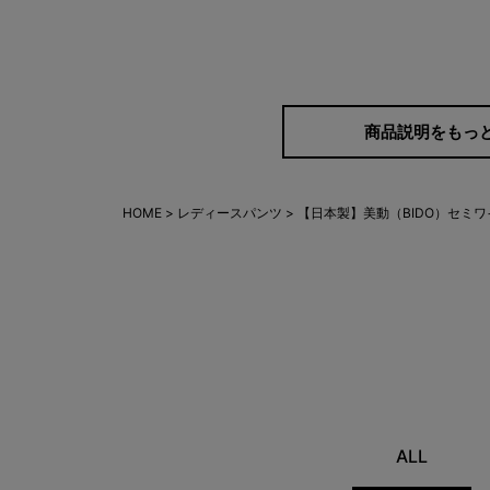
商品説明をもっ
ラクなのにきれい。大
HOME
レディースパンツ
【日本製】美動（BIDO）セミワ
てる1本。
総ゴム仕様で快適なはき心地。上質な生地
をすっきり整え、美しいバランスに。
ALL