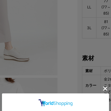
77
LL
(77～
85)
81
3L
(77～
85)
素材
素材
ポリ
全2
カラー
ニ
ご
生産国
日