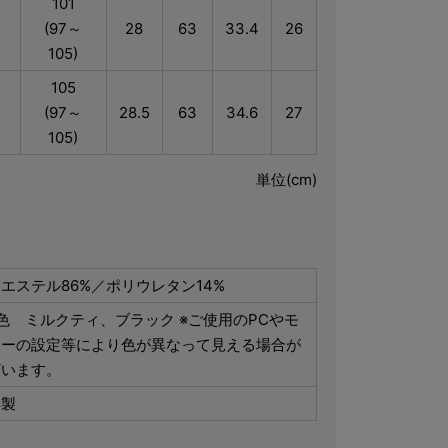
101
(97～
28
63
33.4
26
105)
105
(97～
28.5
63
34.6
27
105)
単位(cm)
エステル86%／ポリウレタン14%
色 ミルクティ、ブラック ※ご使用のPCやモ
ターの設定等により色が異なって見える場合が
ざいます。
本製