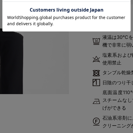
洗濯絵表示
液温は30℃
機で非常に弱
塩素系および
使用禁止
タンブル乾燥
日陰のつり干
底面温度11
スチームなし
げができる
石油系溶剤に
クリーニング