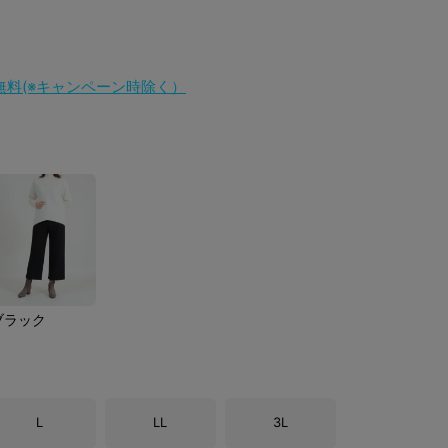
料無料(※キャンペーン時除く）
ブラック
L
LL
3L