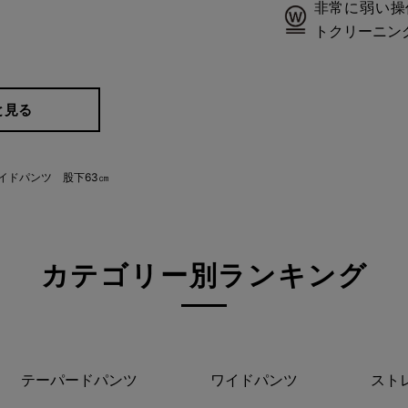
非常に弱い操
トクリーニン
と見る
人の品を引き立
イドパンツ 股下63㎝
カテゴリー別ランキング
のハリ感と縫製技術が、腰まわり
テーパードパンツ
ワイドパンツ
スト