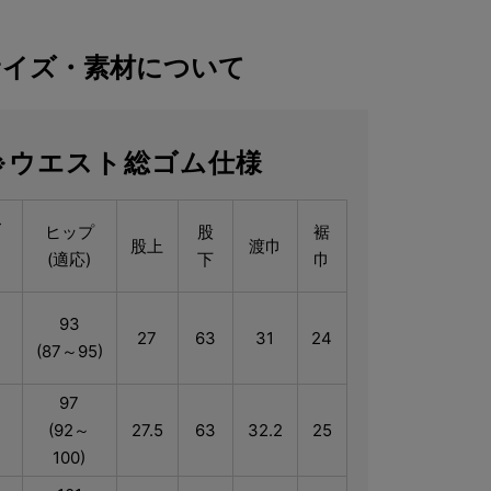
サイズ・素材について
※ウエスト総ゴム仕様
ス
ヒップ
股
裾
股上
渡巾
(適応)
下
巾
)
93
27
63
31
24
(87～95)
97
(92～
27.5
63
32.2
25
100)