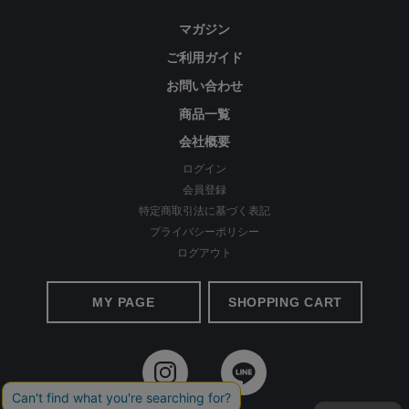
マガジン
注意事項
ご利用ガイド
当店は、複数の販売ルートと在庫を共有し販売しております。
お問い合わせ
在庫数の更新については鋭意努めておりますが、ご注文いただいた時
商品一覧
点で在庫切れが発生してしまう場合がございます。
会社概要
その際はキャンセルをお願いする場合、またはお客様がよろしければ
ログイン
色違いや類似商品のご案内をさせていただければと思います。
会員登録
誠に勝手ながら、ご了承のほどよろしくお願いいたします。
特定商取引法に基づく表記
商品画像は撮影環境、またご利用のPC環境等により実物と異なって見
プライバシーポリシー
える場合がございます。
ログアウト
お手入れについて
MY PAGE
SHOPPING CART
・生地の特性上、洗濯後多少縮むことがあります。
・洗濯には漂白剤や蛍光増白剤入り洗剤のご使用はお避けください。
・長時間濡れたままにせず、洗濯後は形を整えて陰干しをしてくださ
い。