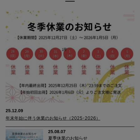
程よくゆとりのあるシルエットに、センタープレスを施したきち
んと感かつ脚がキレイに見えるデザインは、あらゆるトップスと
も相性抜群。
合わせるアイテム次第でカジュアルはもちろん、キレイめなスタ
イリングまでガラッと雰囲気が変わります。
快適な穿き心地をメイクするイージーウエスト仕様なので、デイ
リーユースにも。
毎日でも穿きたくなるオールマイティに活躍する一押しパンツで
す！
25.12.09
年末年始に伴う休業のお知らせ（2025-2026）
25.08.07
夏季休業のお知らせ