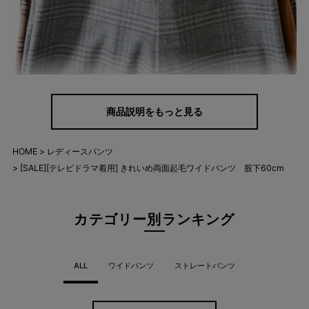
後ろウエストゴムできれいめながら穿き心地の良いワイドパン
商品説明をもっと見る
ツ。
タテヨコ伸びるストレッチ素材で一日中快適に過ごしていただけ
HOME
レディースパンツ
ます。
[SALE][テレビドラマ着用] きれいめ両面起毛ワイドパンツ 股下60cm
両面起毛素材なので、肌触りも柔らかくあたたかいのが特長。
着回しに便利なブラック・キャメルカラーと、パッと目を惹く大
人な印象のチェック柄をご用意いたしました。
カテゴリー別ランキング
どんなシーンにもキマるシンプルスタイル
ALL
ワイドパンツ
ストレートパンツ