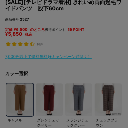
[SALE][テレビドラマ着用] きれいめ両面起毛ワ
イドパンツ 股下60cm
商品番号
2527
定価
¥
6,500
のところ
獲得ポイント
59
POINT
¥
5,850
税込
16件
7,000円以上で送料無料(※キャンペーン時除く）
カラー選択
キャメル
グレンチェッ
メランジチェ
チェックブラ
クベリー
ックグレー
ウン