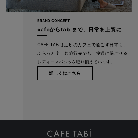
BRAND CONCEPT
cafeからtabiまで、日常を上質に
CAFE TABiは近所のカフェで過ごす日常も、
ふらっと楽しむ旅行先でも、快適に過ごせる
1本の糸から、そして1枚の生地から、多くの職人の手によっ
レディースパンツを取り揃えています。
てCAFE TABiのレディースパンツはできあがっています。
詳しくはこちら
ハイクオリティなパターンと丁寧な縫製でもっと美しく。や
りたいことを妨げず、好きなことを目一杯楽しめる、1日中
はいていたくなるようなはき心地で旅やお出かけに。
詳しくはこちら