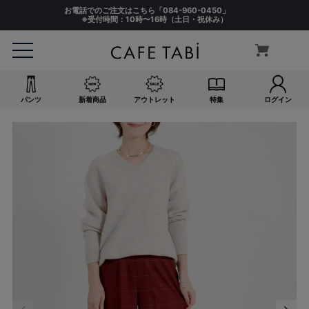
お電話でのご注文はこちら「
084-960-0450
」
※受付時間：10時〜16時（土日・祝休み）
パンツ
新着商品
アウトレット
特集
ログイン