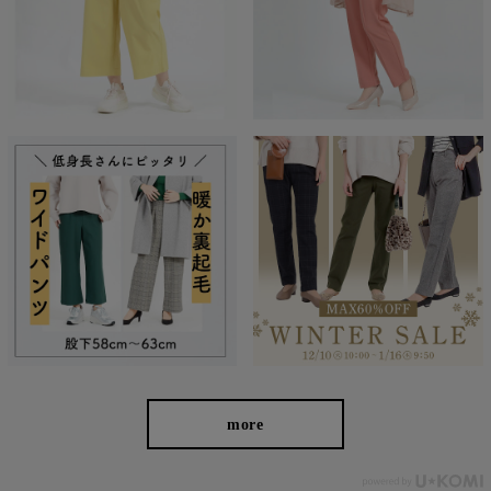
たどり着いたのは上質なストレッチ素材とシルエットから作
られるストレートパンツ。当店のパンツは、年齢にかかわら
ず、女性なら誰もが抱える体型の悩みに寄り添い、 変化し
やすい女性の体形にしっかりフィット、サポート。 長時間
はいていても疲れにくく、キレイと快適を両立します。
繊維のまちで福山で、年54万本のパンツ
more
を生産