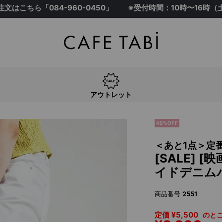
注文はこちら「
084-960-0450
」
※受付時間：10時〜16時
アウトレット
＜あと1点＞定
[SALE]
イドデニムパ
商品番号
2551
定価
¥
5,500
のと