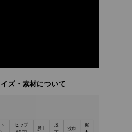
サイズ・素材について
スト
ヒップ
股
裾
股上
渡巾