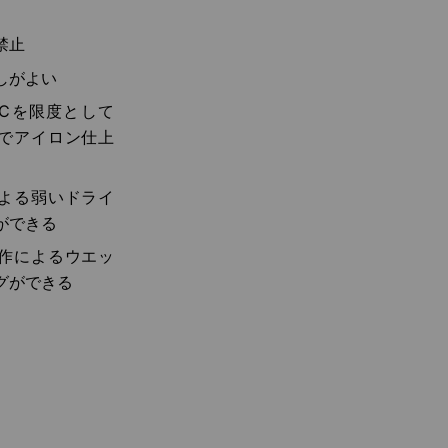
禁止
しがよい
0℃を限度として
でアイロン仕上
よる弱いドライ
ができる
作によるウエッ
グができる