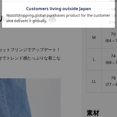
(適応
66
S
（58
ルにトレンド感
64
70
M
(64～7
カットフリンジでアップデート！
74
けでトレンド感たっぷりな着こな
L
(69～7
78
LL
(77～8
素材