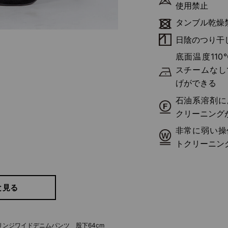
使用禁止
タンブル乾燥
日陰のつり干
底面温度11
スチームなし
げができる
らしさをプラス
石油系溶剤に
クリーニング
非常に弱い操
トクリーニン
と見る
裾フリンジワイドデニムパンツ 股下64cm