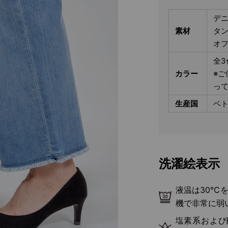
デニ
素材
タン
オフ
全3
カラー
※ご
っ
生産国
ベ
洗濯絵表示
液温は30℃
機で非常に弱
塩素系および