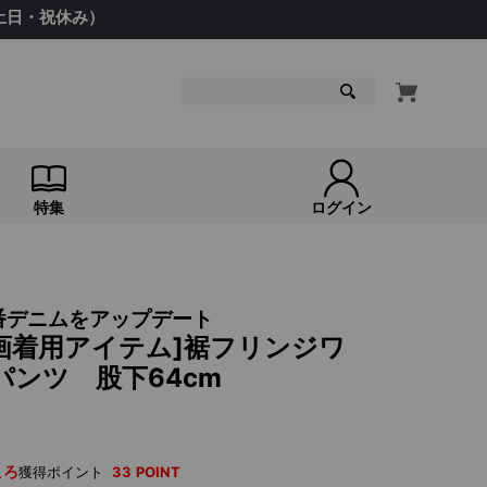
（土日・祝休み）
検索
特集
ログイン
番デニムをアップデート
 [映画着用アイテム]裾フリンジワ
ンツ 股下64cm
ころ
獲得ポイント
33
POINT