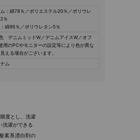
ム：綿78％／ポリエステル20％／ポリウレ
2％
：綿95％／ポリウレタン5％
色 デニムミッドW／デニムアイスW／オフ
使用のPCやモニターの設定等により色が異な
て見える場合がございます。
トナム
を限度とし、洗濯
い洗濯ができる
酸素系漂白剤の