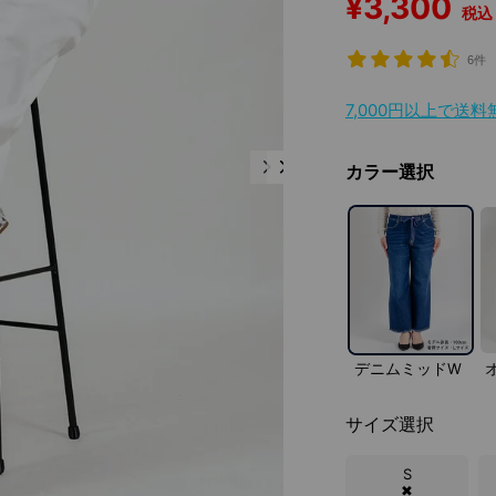
¥
3,300
税込
6件
7,000円以上で送
カラー選択
デニムミッドW
サイズ選択
S
✖