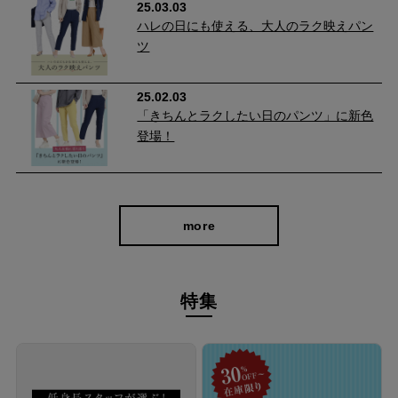
さ・はき心地・色と計算しつくしたシルエットはキレイ＆脚長見
25.03.03
ハレの日にも使える、大人のラク映えパン
えしながらも、グーンと伸びるストレッチ性ではき心地もバツグ
ツ
ン。 通常内側と外側に入れる切替えを真横ではなく、前身側に寄
せたことで視覚的に脚がすっきり細見えします。
25.02.03
「きちんとラクしたい日のパンツ」に新色
登場！
more
特集