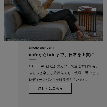
前開きできちんと感＆バックギャザーで更に
楽ラク
BRAND CONCEPT
ウエストは前開きデザイン。きちんと見えするからビジネス使い
cafeからtabiまで、日常を上質に
もOK！ ウエストの後ろにはギャザーを寄せているため、その日
の調子によってゆとりが違うウエストにもフィットします。 ワイ
CAFE TABiは近所のカフェで過ごす日常も、
ドシルエットだから、X脚やO脚など気になるラインもひろいにく
ふらっと楽しむ旅行先でも、快適に過ごせる
く、体型カバー力も◎ また前身にダーツを入れたことで、お腹周
レディースパンツを取り揃えています。
りにゆとりを持たせながらもスッキリ見えを叶えました。
詳しくはこちら