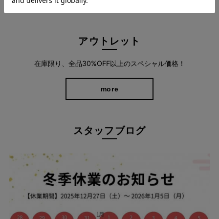
深まる季節にも重くなりすぎず、華やかな印象で季節の変わり目
もオシャレを楽しめますよ。
さらに、どのバリエーションも洗濯機で洗えるから、デイリー使
アウトレット
いにピッタリなのもうれしいポイントです。
在庫限り、全品30%OFF以上のスペシャル価格！
more
スタッフブログ