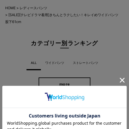
HOME
レディースパンツ
[SALE][テレビドラマ着用]きちんとラクしたい！キレイめワイドパンツ
股下61cm
カテゴリー別ランキング
ALL
ワイドパンツ
ストレートパンツ
バリエーション豊富だから、お気に入りがき
more
っと見つかる。
同シルエットの柄ありや、テーパードシルエットなど、バリエー
ションを豊富にご用意。 どんなトップスにも合わせやすく、きれ
新着商品
いに見えるシンプルかつ優秀なシルエット＆デザインだから、お
気に入りがきっと見つかるはず。
more