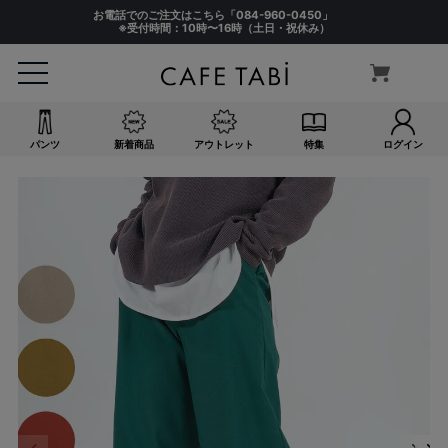
お電話でのご注文はこちら「
084-960-0450
」
※受付時間：10時〜16時（土日・祝休み）
パンツ
新着商品
アウトレット
特集
ログイン