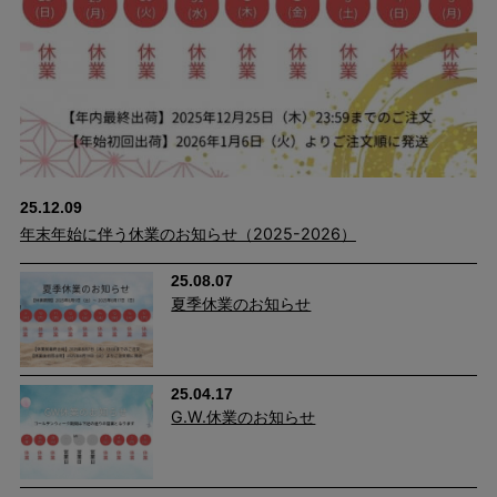
25.12.09
■
①きちんとラクしたい！秋のキレイめテーパードパンツ
年末年始に伴う休業のお知らせ（2025-2026）
■
②きちんとラクしたい！秋の華やかテーパードパンツ
■③きちんとラクしたい！秋のキレイめワイドパンツ
25.08.07
夏季休業のお知らせ
■
④きちんとラクしたい！秋の華やかワイドパンツ
ラクなのに、キレイに見える美シルエット
25.04.17
G.W.休業のお知らせ
年齢を重ねると気になるウエストやヒップ周りをきれいに魅せる
パターン設計で、はき心地と美脚を両立しました。 素材・美し