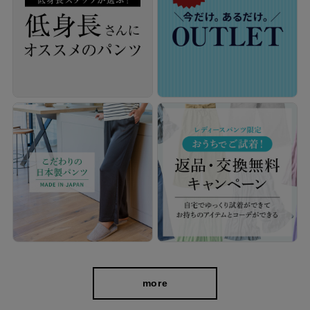
伸縮性140％のストレッチでストレスフリー
生地自体にストレッチが効いているから、膝の曲げ伸ばしや、し
ゃがんでもグーンと伸びてはき心地も楽ラク。 後ろの部分にはギ
ャザーを寄せているため、見た目はスッキリしながらも締め付け
感は少なく、長時間穿いていても窮屈さを感じにくくなっていま
す。 きれいなシルエットをキープしつつもラクなはき心地で、一
日中快適に過ごすことができますよ。
more