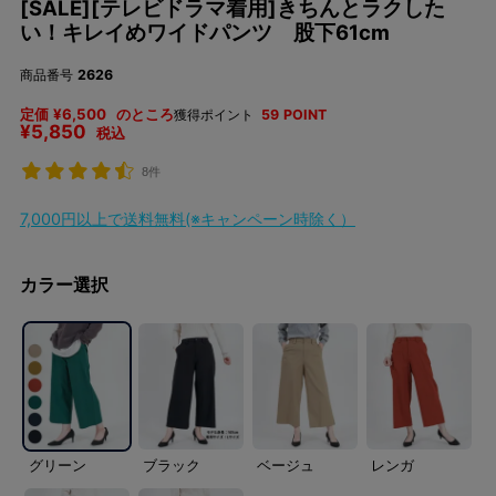
[SALE][テレビドラマ着用]きちんとラクした
い！キレイめワイドパンツ 股下61cm
商品番号
2626
定価
¥
6,500
のところ
獲得ポイント
59
POINT
¥
5,850
税込
8件
7,000円以上で送料無料(※キャンペーン時除く）
カラー選択
グリーン
ブラック
ベージュ
レンガ