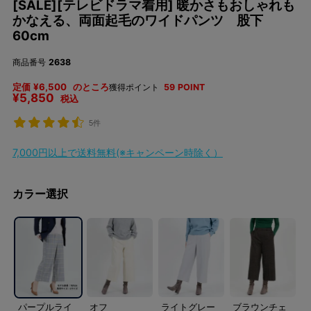
[SALE][テレビドラマ着用] 暖かさもおしゃれも
かなえる、両面起毛のワイドパンツ 股下
60cm
商品番号
2638
定価
¥
6,500
のところ
獲得ポイント
59
POINT
¥
5,850
税込
5件
7,000円以上で送料無料(※キャンペーン時除く）
カラー選択
パープルライ
オフ
ライトグレー
ブラウンチェ