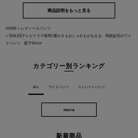
商品説明をもっと見る
下にあたたかなインナーをはいてもゴワつかないので、冬本番に
HOME
レディースパンツ
も◎
[SALE][テレビドラマ着用] 暖かさもおしゃれもかなえる、両面起毛のワイ
大人を華やかにするさり気ない柄で毎日のコーディネートを支え
ドパンツ 股下60cm
てくれます。
カテゴリー別ランキング
ALL
ワイドパンツ
ストレートパンツ
more
新着商品