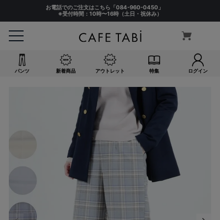
お電話でのご注文はこちら「
084-960-0450
」
※受付時間：10時〜16時（土日・祝休み）
パンツ
新着商品
アウトレット
特集
ログイン