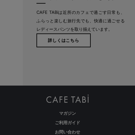
CAFE TABiは近所のカフェで過ごす日常も、
ふらっと楽しむ旅行先でも、快適に過ごせる
レディースパンツを取り揃えています。
詳しくはこちら
マガジン
ご利用ガイド
高い位置につけたヒップの飾りポケットで、ヒップアップ効果と
お問い合わせ
スッキリ見えを両立。 トップスをインしても後ろ姿に自信が持て